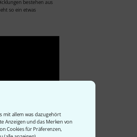
ewicklungen bestehen aus
eht so ein etwas
is mit allem was dazugehört
rte Anzeigen und das Merken von
von Cookies für Präferenzen,
u (
alle anzeigen
).