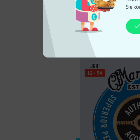
Sie kö