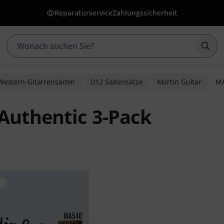
Reparaturservice
Zahlungssicherheit
Such
Western-Gitarrensaiten
.012 Saitensätze
Martin Guitar
MA
Authentic 3-Pack
ewertungen