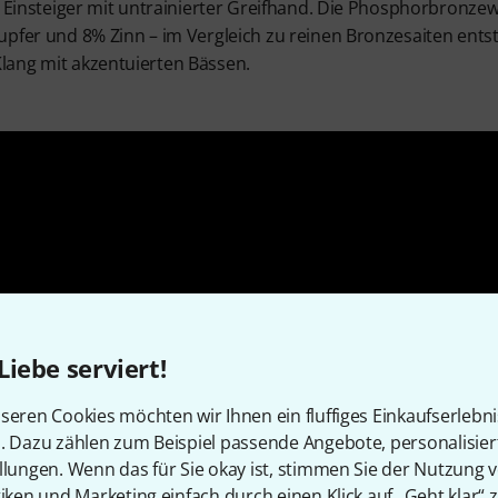
ür Einsteiger mit untrainierter Greifhand. Die Phosphorbronz
upfer und 8% Zinn – im Vergleich zu reinen Bronzesaiten entst
lang mit akzentuierten Bässen.
Liebe serviert!
seren Cookies möchten wir Ihnen ein fluffiges Einkaufserlebn
n. Dazu zählen zum Beispiel passende Angebote, personalisie
llungen. Wenn das für Sie okay ist, stimmen Sie der Nutzung 
tiken und Marketing einfach durch einen Klick auf „Geht klar“ z