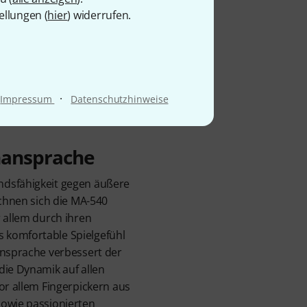
ellungen (
hier
) widerrufen.
·
Impressum
Datenschutzhinweise
nansprache
ndsfähigkeit gegen äußere
ichnen sich die MA-540
r allem durch ihren
 komfortable Spielgefühl
ansprache verbessert der
die Dynamik auf allen
or allem Fingerpickern aus
sowie passionierten