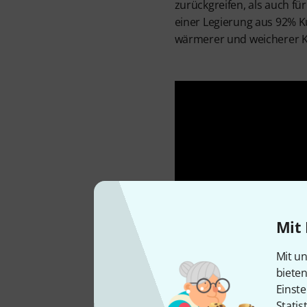
zurückgreifen, als auch f
einer Legierung aus 92% K
wärmerer und weicherer K
Mit 
Mit un
biete
Einste
Statis