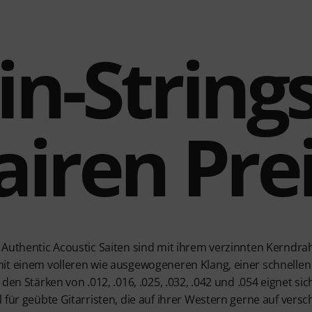
in-String
airen Pre
 Authentic Acoustic Saiten sind mit ihrem verzinnten Kerndr
it einem volleren wie ausgewogeneren Klang, einer schnelle
den Stärken von .012, .016, .025, .032, .042 und .054 eignet s
 für geübte Gitarristen, die auf ihrer Western gerne auf vers