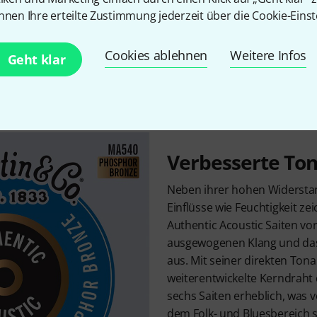
nnen Ihre erteilte Zustimmung jederzeit über die Cookie-Einst
Cookies ablehnen
Weitere Infos
Geht klar
Verbesserte To
Neben ihrer hohen Widersta
Einflüsse wie Feuchtigkeit ze
Authentic Acoustic Saiten vo
ausgewogenen Klang und das
aus. Mit seiner direkten Ton
weiterentwickelte Kerndraht 
sechs Saiten erheblich, was v
dem Folk- und Bluesbereich 