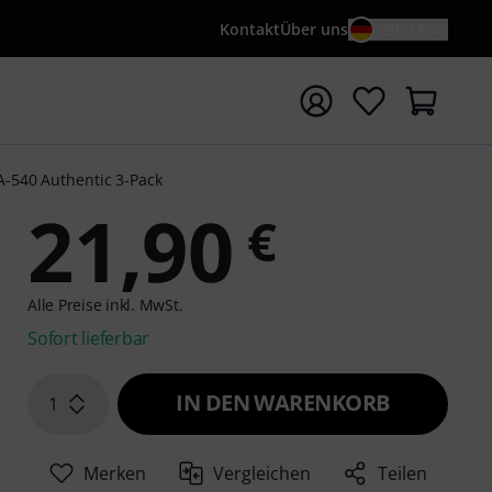
Kontakt
Über uns
DE / €
e mit Suchwort {searchTerm} starten
-540 Authentic 3-Pack
21,90
€
Alle Preise inkl. MwSt.
Sofort lieferbar
IN DEN WARENKORB
1
Merken
Vergleichen
Teilen