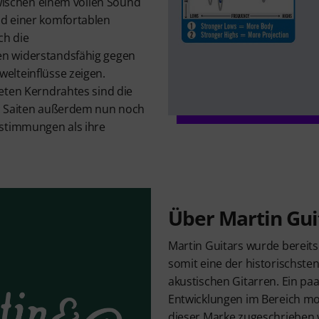
zwischen einem vollen Sound
d einer komfortablen
ch die
n widerstandsfähig gegen
elteinflüsse zeigen.
eten Kerndrahtes sind die
c Saiten außerdem nun noch
rstimmungen als ihre
Über Martin Gui
Martin Guitars wurde bereits
somit eine der historischste
akustischen Gitarren. Ein pa
Entwicklungen im Bereich m
dieser Marke zugeschrieben 