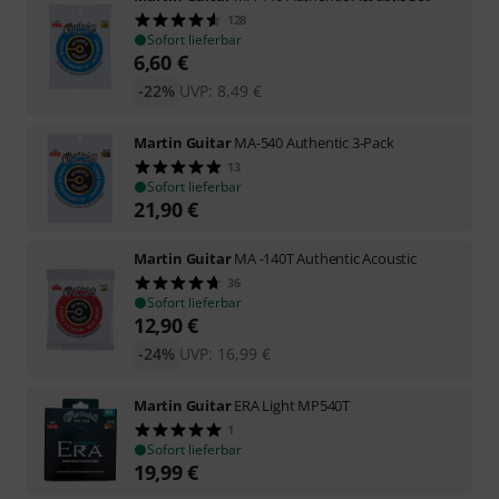
128
Sofort lieferbar
6,60
€
-22%
UVP:
8,49
€
Martin Guitar
MA-540 Authentic 3-Pack
13
Sofort lieferbar
21,90
€
Martin Guitar
MA -140T Authentic Acoustic
36
Sofort lieferbar
12,90
€
-24%
UVP:
16,99
€
Martin Guitar
ERA Light MP540T
1
Sofort lieferbar
19,99
€