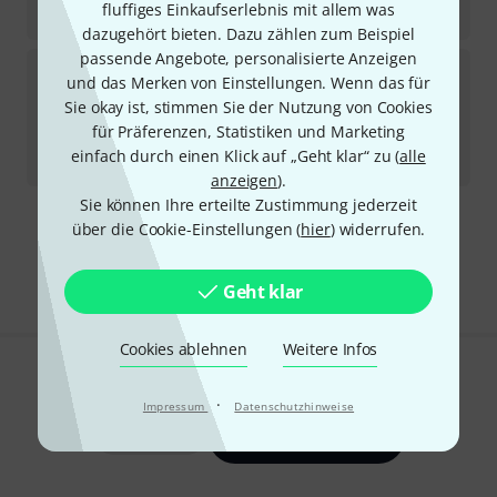
fluffiges Einkaufserlebnis mit allem was
16,90
€
dazugehört bieten. Dazu zählen zum Beispiel
passende Angebote, personalisierte Anzeigen
Martin Guitar
MA-140S Authentic Acoustic Set
und das Merken von Einstellungen. Wenn das für
11
Sie okay ist, stimmen Sie der Nutzung von Cookies
Sofort lieferbar
7,90
€
für Präferenzen, Statistiken und Marketing
einfach durch einen Klick auf „Geht klar“ zu (
alle
-21%
UVP:
9,99
€
anzeigen
).
Sie können Ihre erteilte Zustimmung jederzeit
über die Cookie-Einstellungen (
hier
) widerrufen.
Kostenloser Versand ab 29 €
Alle Preise inkl. MwSt.
Geht klar
Cookies ablehnen
Weitere Infos
Gefällt Ihnen, was Sie sehen?
·
Impressum
Datenschutzhinweise
Teilen
Hilfe & Feedback