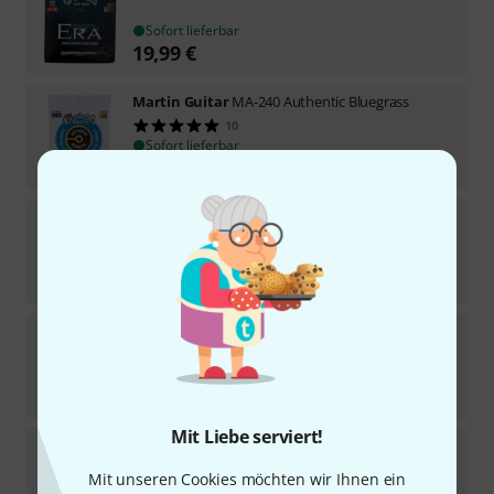
Sofort lieferbar
19,99
€
Martin Guitar
MA-240 Authentic Bluegrass
10
Sofort lieferbar
6,90
€
Martin Guitar
Darco D220 Acoustic 12-54
7
Sofort lieferbar
5,90
€
Martin Guitar
Darco D520 Acoustic 12-54
11
Sofort lieferbar
5,90
€
Mit Liebe serviert!
Martin Guitar
Kovar MK12FX Flexcore light
6
Mit unseren Cookies möchten wir Ihnen ein
Sofort lieferbar