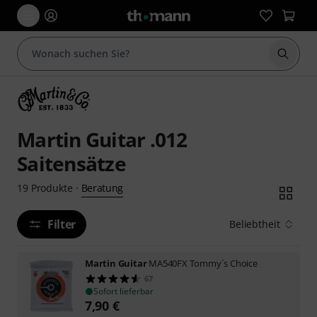
Suche 
Martin Guitar .012
Saitensätze
Beratung
19
Produkte
·
Filter
Beliebtheit
Martin Guitar
MA540FX Tommy´s Choice
67
Sofort lieferbar
7,90
€