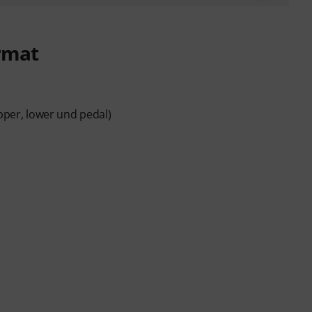
rmat
upper, lower und pedal)