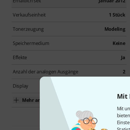
Erhältlich seit
Januar 2012
Verkaufseinheit
1 Stück
Tonerzeugung
Modeling
Speichermedium
Keine
Effekte
Ja
Anzahl der analogen Ausgänge
2
Display
Ja
Mit 
Mehr anzeigen
Mit un
biete
Einste
Statis