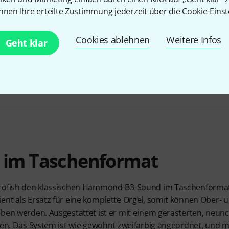
nnen Ihre erteilte Zustimmung jederzeit über die Cookie-Einst
Cookies ablehnen
Weitere Infos
Bundle selbst zusammenstellen
Geht klar
ab 975 €
BIS ZU 5% RABATT
+2
 im Taschenformat
rrofish den klassischen Hammond-B3-Sound im Taschenformat 
ent als Ersatz für eine komplette Orgel, somit können Ober-
eben werden. Ausgestattet ist er mit einem gerasterten, neun
fen. Das System ist wie gewohnt zweifarbig angeordnet, und m