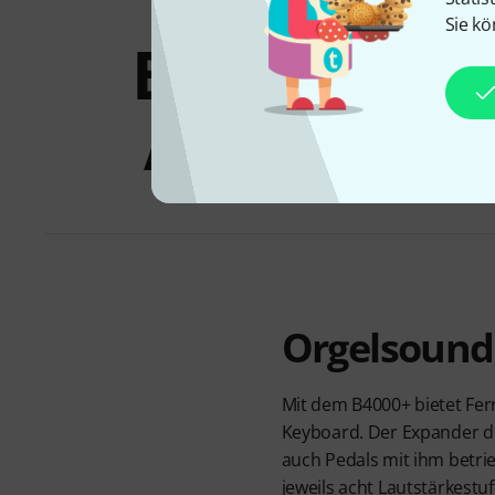
Sie kö
Bundles &
Angebote
Orgelsound
Mit dem B4000+ bietet Fe
Keyboard. Der Expander di
auch Pedals mit ihm betri
jeweils acht Lautstärkestu