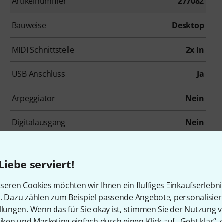
Artikelnummer
277082
Bauweise
Desktop
MIDI Schnittstelle
2x In
USB Anschluss
Ja
Arpeggiator
Nein
Digitalausgang
Nein
Liebe serviert!
seren Cookies möchten wir Ihnen ein fluffiges Einkaufserlebn
n. Dazu zählen zum Beispiel passende Angebote, personalisie
llungen. Wenn das für Sie okay ist, stimmen Sie der Nutzung 
tiken und Marketing einfach durch einen Klick auf „Geht klar“ z