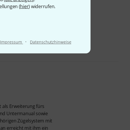
ellungen (
hier
) widerrufen.
·
Impressum
Datenschutzhinweise
als Erweiterung fürs
 und Untermanual sowie
chörigen Zügelsystem mit
an erreicht mit ihm ein