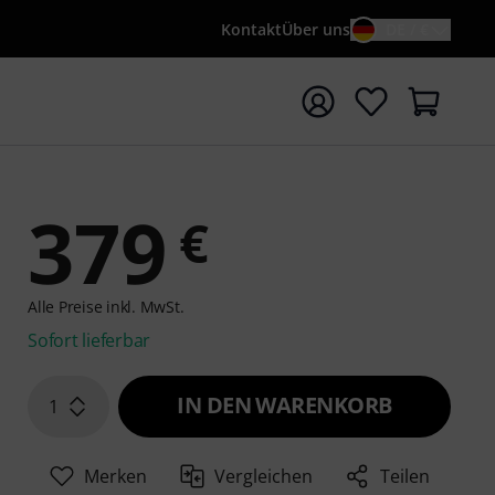
Kontakt
Über uns
DE / €
e mit Suchwort {searchTerm} starten
379
€
Alle Preise inkl. MwSt.
Sofort lieferbar
IN DEN WARENKORB
1
Merken
Vergleichen
Teilen