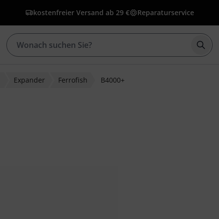
kostenfreier Versand ab 29 €
Reparaturservice
Such
r
Expander
Ferrofish
B4000+
bewertungen