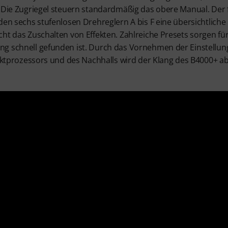
. Die Zugriegel steuern standardmäßig das obere Manual. Der 
den sechs stufenlosen Drehreglern A bis F eine übersichtlich
ht das Zuschalten von Effekten. Zahlreiche Presets sorgen für
g schnell gefunden ist. Durch das Vornehmen der Einstellun
fektprozessors und des Nachhalls wird der Klang des B4000+ abe