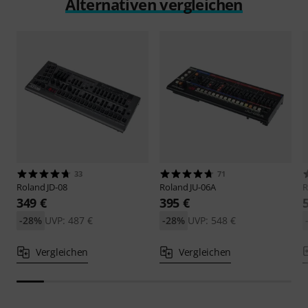
Alternativen vergleichen
33
71
Roland
JD-08
Roland
JU-06A
R
349 €
395 €
-28%
UVP: 487 €
-28%
UVP: 548 €
Vergleichen
Vergleichen