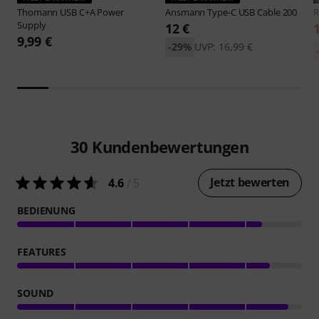
Thomann
USB C+A Power
Ansmann
Type-C USB Cable 200
R
Supply
12 €
9,99 €
-29%
UVP: 16,99 €
30
Kundenbewertungen
Jetzt bewerten
4.6
/ 5
BEDIENUNG
FEATURES
SOUND