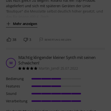
Das Fazit gleich zu Beginn: Roland hat ein Top-Produkt
abgeliefert und sich mit späteren Geräten der Linie
'Boutique" die Messlatte selbst deutlich höher gesetzt, und
das für knapp 400 €. Doch
Mehr anzeigen
38
3
BEWERTUNG MELDEN
Mächtig klingender kleiner Synth mit seinen
Schwächen!
M
Martin_Jandl 25.07.2022
Bedienung
Features
Sound
Verarbeitung