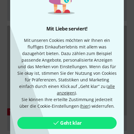
Roland Boutique JX-08 Synthesizer: Overview and
Demo
abspielen
Mit Liebe serviert!
Mit unseren Cookies möchten wir Ihnen ein
fluffiges Einkaufserlebnis mit allem was
dazugehört bieten. Dazu zählen zum Beispiel
passende Angebote, personalisierte Anzeigen
und das Merken von Einstellungen. Wenn das für
Sie okay ist, stimmen Sie der Nutzung von Cookies
für Präferenzen, Statistiken und Marketing
einfach durch einen Klick auf „Geht klar“ zu (
alle
anzeigen
).
Sie können Ihre erteilte Zustimmung jederzeit
über die Cookie-Einstellungen (
hier
) widerrufen.
YOUTUBE
Geht klar
Roland JX-08 vs JX-8P | There will be blood...
abspielen