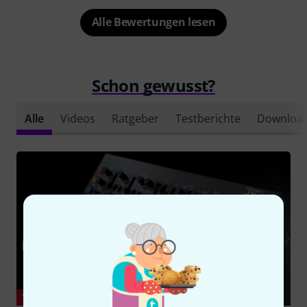
Alle Bewertungen lesen
Schon gewusst?
Alle
Videos
Ratgeber
Testberichte
Downloa
YOUTUBE