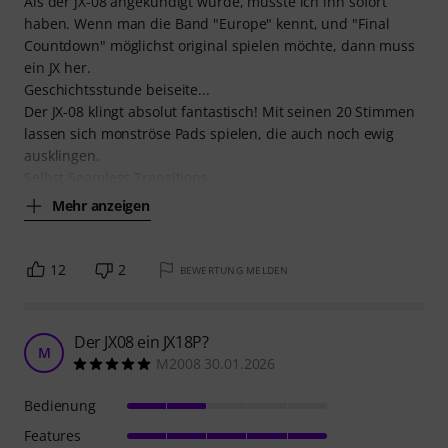
Als der JX-08 angekündigt wurde, musste ich ihn sofort
haben. Wenn man die Band "Europe" kennt, und "Final
Countdown" möglichst original spielen möchte, dann muss
ein JX her.
Geschichtsstunde beiseite...
Der JX-08 klingt absolut fantastisch! Mit seinen 20 Stimmen
lassen sich monströse Pads spielen, die auch noch ewig
ausklingen.
Selbst Seamless Transitions
Mehr anzeigen
12
2
BEWERTUNG MELDEN
Der JX08 ein JX18P?
M
M2008 30.01.2026
Bedienung
Features