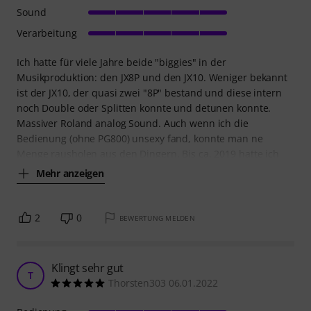
Sound
Verarbeitung
Ich hatte für viele Jahre beide "biggies" in der
Musikproduktion: den JX8P und den JX10. Weniger bekannt
ist der JX10, der quasi zwei "8P" bestand und diese intern
noch Double oder Splitten konnte und detunen konnte.
Massiver Roland analog Sound. Auch wenn ich die
Bedienung (ohne PG800) unsexy fand, konnte man ne
Menge rausholen aus den Dingern. Bis ca. 2019 hatte ich
Mehr anzeigen
2
0
BEWERTUNG MELDEN
Klingt sehr gut
T
Thorsten303 06.01.2022