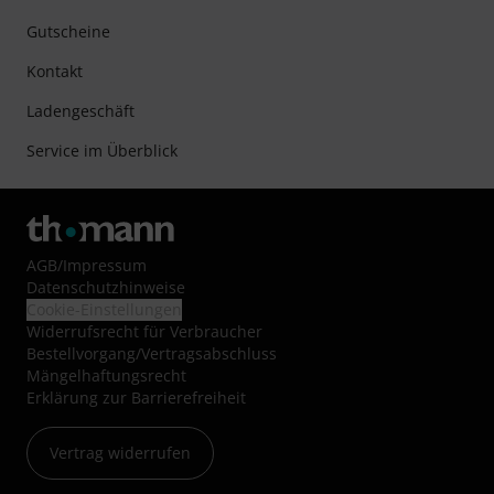
Gutscheine
Kontakt
Ladengeschäft
Service im Überblick
AGB
/
Impressum
Datenschutzhinweise
Cookie-Einstellungen
Widerrufsrecht für Verbraucher
Bestellvorgang/Vertragsabschluss
Mängelhaftungsrecht
Erklärung zur Barrierefreiheit
Vertrag widerrufen