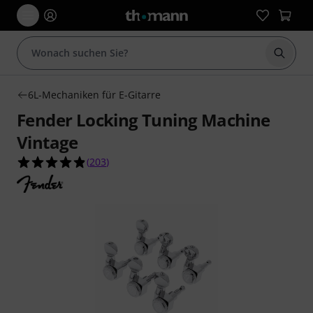
Suche 
6L-Mechaniken für E-Gitarre
Fender Locking Tuning Machine
Vintage
4.9 von 5 Sternen aus 203 Kundenbewertungen
(
203
)