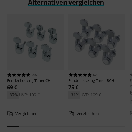
Alternativen vergleichen
985
67
Fender
Locking Tuner CH
Fender
Locking Tuner BCH
F
P
69 €
75 €
-37%
UVP: 109 €
-31%
UVP: 109 €
Vergleichen
Vergleichen