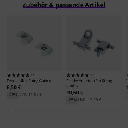
Zubehör & passende Artikel
121
518
Fender
Ultra String Guides
Fender
American Std String
F
Guides
8,50 €
10,50 €
-29%
UVP: 11,99 €
-25%
UVP: 13,99 €