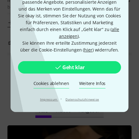
montieren, es sind nur ein paar Muttern zu lösen, nichts zu
passende Angebote, personalisierte Anzeigen
bohren - eine Sache von Minuten, prima. Die Verarbeitung
und das Merken von Einstellungen. Wenn das für
ist erwartungsgemäß solide und
Sie okay ist, stimmen Sie der Nutzung von Cookies
Mehr anzeigen
für Präferenzen, Statistiken und Marketing
einfach durch einen Klick auf „Geht klar“ zu (
alle
anzeigen
).
1
1
Sie können Ihre erteilte Zustimmung jederzeit
BEWERTUNG MELDEN
über die Cookie-Einstellungen (
hier
) widerrufen.
Alle Bewertungen lesen
Geht klar
Cookies ablehnen
Weitere Infos
Schon gewusst?
·
Impressum
Datenschutzhinweise
Alle
Videos
Ratgeber