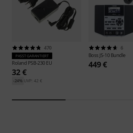
470
6
Boss
JS-10 Bundle
PASST GARANTIERT
449 €
Roland
PSB-230 EU
32 €
-24%
UVP: 42 €