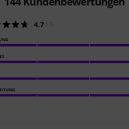
144
Kundenbewertungen
4.7
/ 5
NUNG
ES
EITUNG