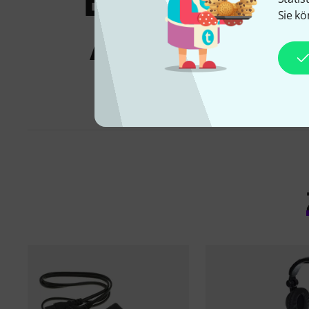
Bundles &
Sie kö
Angebote