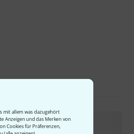
is mit allem was dazugehört
rte Anzeigen und das Merken von
Boss JS-10 Bundle
von Cookies für Präferenzen,
449 €
u (
alle anzeigen
).