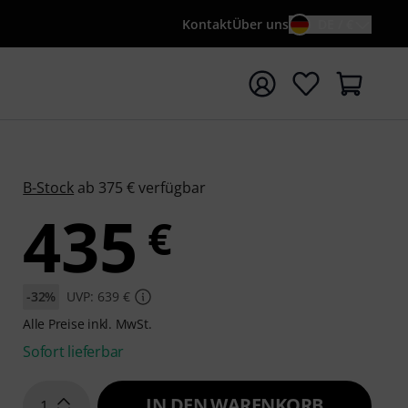
Kontakt
Über uns
DE / €
e mit Suchwort {searchTerm} starten
B-Stock
ab 375 € verfügbar
435
€
-32%
UVP: 639 €
Alle Preise inkl. MwSt.
Sofort lieferbar
IN DEN WARENKORB
1