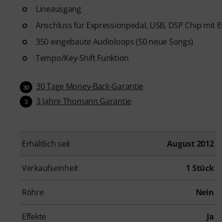
Lineausgang
Anschluss für Expressionpedal, USB, DSP Chip mit
350 eingebaute Audioloops (50 neue Songs)
Tempo/Key-Shift Funktion
30 Tage Money-Back-Garantie
30
3 Jahre Thomann Garantie
3
Erhältlich seit
August 2012
Verkaufseinheit
1 Stück
Röhre
Nein
Effekte
Ja