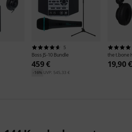
5
Boss
JS-10 Bundle
the t.bone
459 €
19,90 
-16%
UVP: 545,33 €