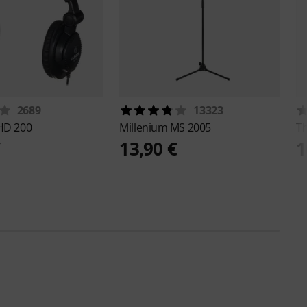
2689
13323
HD 200
Millenium
MS 2005
T
€
13,90 €
1