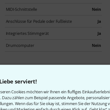
MIDI-Schnittstelle
Nein
Anschlüsse für Pedale oder Fußleiste
Ja
Integriertes Stimmgerät
Ja
Drumcomputer
Nein
Liebe serviert!
seren Cookies möchten wir Ihnen ein fluffiges Einkaufserlebn
Boss JS-10 B-Stock
n. Dazu zählen zum Beispiel passende Angebote, personalisie
Ggf. mit leichten Gebrauchsspuren
llungen. Wenn das für Sie okay ist, stimmen Sie der Nutzung 
tiken und Marketing einfach durch einen Klick auf „Geht klar“ z