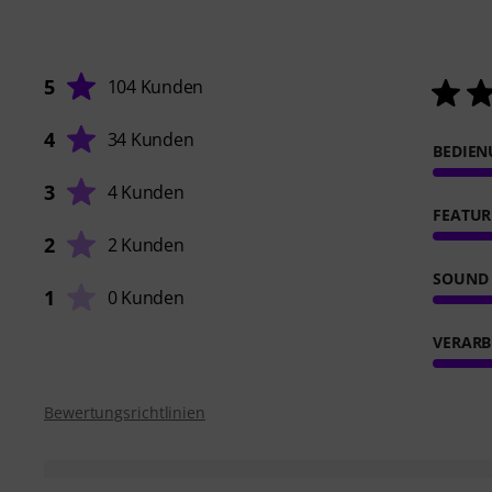
5
104 Kunden
4
34 Kunden
BEDIE
3
4 Kunden
FEATUR
2
2 Kunden
SOUND
1
0 Kunden
VERARB
Bewertungsrichtlinien