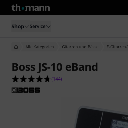
Shop
Service
Alle Kategorien
Gitarren und Bässe
E-Gitarren-
Boss JS-10 eBand
4.7 von 5 Sternen aus 144 Kunden
(
144
)