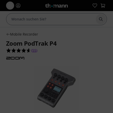
Suche 
Mobile Recorder
Zoom PodTrak P4
4.6 von 5 Sternen aus 55 Kundenbewertungen
(
55
)