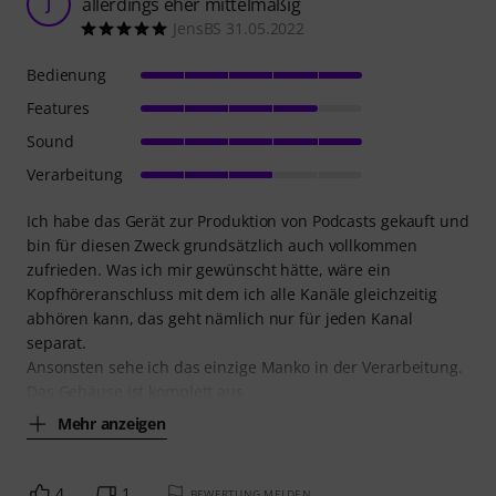
allerdings eher mittelmäßig
J
JensBS 31.05.2022
Bedienung
Features
Sound
Verarbeitung
Ich habe das Gerät zur Produktion von Podcasts gekauft und
bin für diesen Zweck grundsätzlich auch vollkommen
zufrieden. Was ich mir gewünscht hätte, wäre ein
Kopfhöreranschluss mit dem ich alle Kanäle gleichzeitig
abhören kann, das geht nämlich nur für jeden Kanal
separat.
Ansonsten sehe ich das einzige Manko in der Verarbeitung.
Das Gehäuse ist komplett aus
Mehr anzeigen
4
1
BEWERTUNG MELDEN