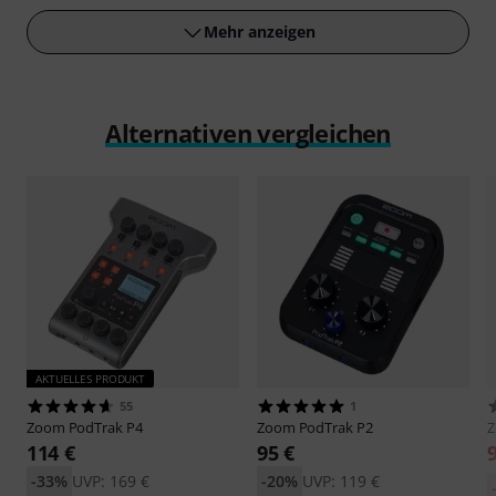
Mehr anzeigen
Alternativen vergleichen
AKTUELLES PRODUKT
55
1
Zoom
PodTrak P4
Zoom
PodTrak P2
114 €
95 €
-33%
UVP: 169 €
-20%
UVP: 119 €