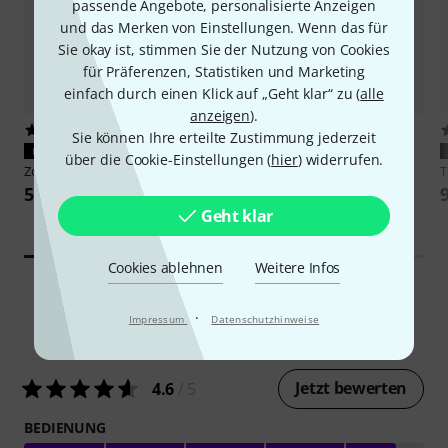
passende Angebote, personalisierte Anzeigen
und das Merken von Einstellungen. Wenn das für
Sie okay ist, stimmen Sie der Nutzung von Cookies
für Präferenzen, Statistiken und Marketing
einfach durch einen Klick auf „Geht klar“ zu (
alle
anzeigen
).
23
18
Sie können Ihre erteilte Zustimmung jederzeit
PASST GARANTIERT
PASST GARANTIERT
über die Cookie-Einstellungen (
hier
) widerrufen.
Zoom
BTA-2
Zoom
ZDM-1 Podcast Mic Pack
55 €
99 €
Geht klar
Cookies ablehnen
Weitere Infos
·
Impressum
Datenschutzhinweise
55
Kundenbewertungen
Jetzt bewerten
4.6
/ 5
BEDIENUNG