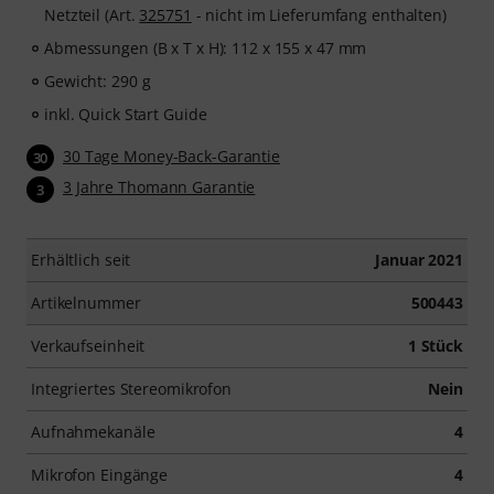
Netzteil (Art.
325751
- nicht im Lieferumfang enthalten)
Abmessungen (B x T x H): 112 x 155 x 47 mm
Gewicht: 290 g
inkl. Quick Start Guide
30 Tage Money-Back-Garantie
30
3 Jahre Thomann Garantie
3
Erhältlich seit
Januar 2021
Artikelnummer
500443
Verkaufseinheit
1 Stück
Integriertes Stereomikrofon
Nein
Aufnahmekanäle
4
Mikrofon Eingänge
4