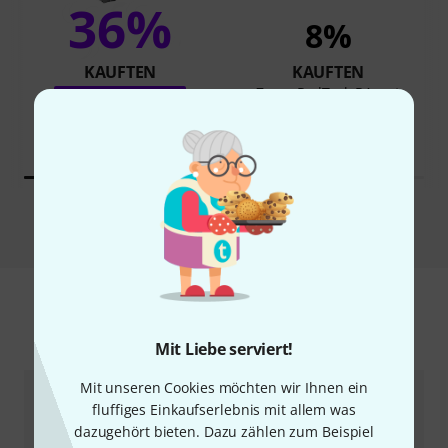
36%
8%
KAUFTEN
KAUFTEN
Zoom PodTrak P4next
GENAU DIESES PRODUKT
114 €
169 €
Vergleichen
Zubehör & passende Artikel
Mit Liebe serviert!
Mit unseren Cookies möchten wir Ihnen ein
fluffiges Einkaufserlebnis mit allem was
dazugehört bieten. Dazu zählen zum Beispiel