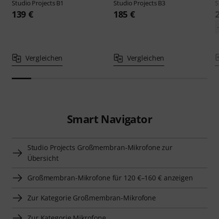
Studio Projects
B1
Studio Projects
B3
S
139 €
185 €
Vergleichen
Vergleichen
Smart Navigator
Studio Projects Großmembran-Mikrofone zur
Übersicht
Großmembran-Mikrofone für 120 €–160 € anzeigen
Zur Kategorie Großmembran-Mikrofone
Zur Kategorie Mikrofone