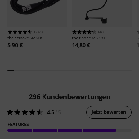
12373
6666
the sssnake
SM6BK
the t.bone
MS 180
S
5,90 €
14,80 €
296
Kundenbewertungen
Jetzt bewerten
4.5
/ 5
FEATURES