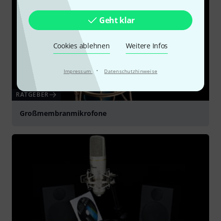
Geht klar
Cookies ablehnen
Weitere Infos
·
Impressum
Datenschutzhinweise
RATGEBER
Großmembranmikrofone