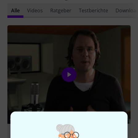
Alle
Videos
Ratgeber
Testberichte
Downloa
VIDEO
Studio Projects B1 Großmembran
Kondensatormikrofon