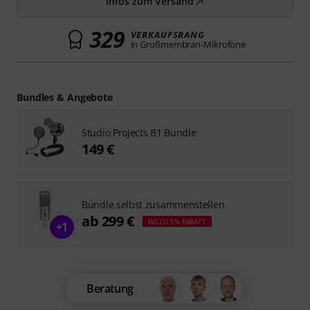
Infos zum Versand
329
VERKAUFSRANG
in Großmembran-Mikrofone
Bundles & Angebote
Studio Projects B1 Bundle
149 €
Bundle selbst zusammenstellen
ab 299 €
BIS ZU 5% RABATT
+1
Beratung