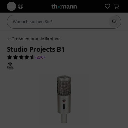
Suche 
Großmembran-Mikrofone
Studio Projects B1
4.5 von 5 Sternen aus 296 Kundenbewertungen
(
296
)