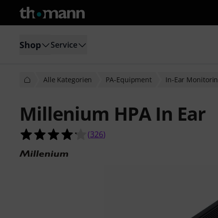
Shop
Service
Alle Kategorien
PA-Equipment
In-Ear Monitori
Millenium HPA In Ear
4.2 von 5 Sternen aus 326 Kunden
(
326
)