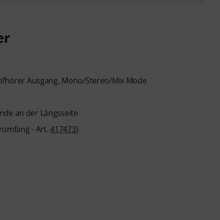
er
Kopfhörer Ausgang, Mono/Stereo/Mix Mode
nde an der Längsseite
erumfang - Art.
417473
)