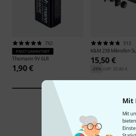
762
512
K&M
238 Mikrofon Su
PASST GARANTIERT
15,50 €
Thomann
9V 6LR
1,90 €
-25%
UVP: 20,80 €
Mit 
Mit un
biete
Einste
Statis