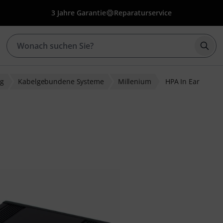
3 Jahre Garantie
Reparaturservice
Such
ng
Kabelgebundene Systeme
Millenium
HPA In Ear
bewertungen