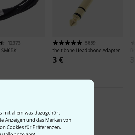
12373
5659
e
SM6BK
the t.bone
Headphone Adapter
B
3 €
3
is mit allem was dazugehört
rte Anzeigen und das Merken von
von Cookies für Präferenzen,
u (
alle anzeigen
).