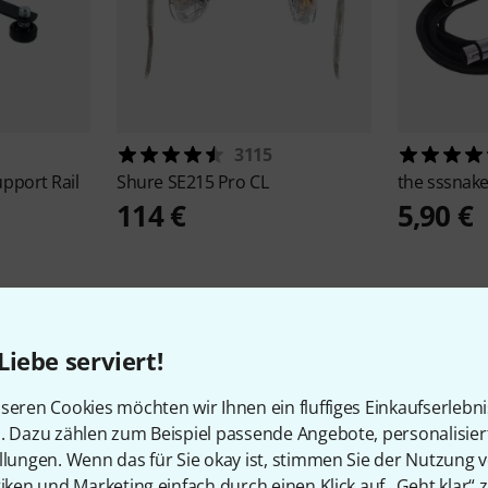
3115
pport Rail
Shure
SE215 Pro CL
the sssnak
114 €
5,90 €
Liebe serviert!
seren Cookies möchten wir Ihnen ein fluffiges Einkaufserlebn
326
Kundenbewertungen
n. Dazu zählen zum Beispiel passende Angebote, personalisie
llungen. Wenn das für Sie okay ist, stimmen Sie der Nutzung 
tiken und Marketing einfach durch einen Klick auf „Geht klar“ z