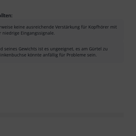
llten:
rweise keine ausreichende Verstärkung für Kopfhörer mit
 niedrige Eingangssignale.
 seines Gewichts ist es ungeeignet, es am Gürtel zu
inkenbuchse könnte anfällig für Probleme sein.
sung als hilfreich
menfassung als nicht hilfreich