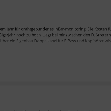
nem Jahr für drahtgebundenes InEar-monitoring. Die Kosten f
igs/Jahr noch zu hoch. Liegt bei mir zwischen den Fußtreter
t. Über ein Eigenbau-Doppelkabel für E-Bass und Kopfhörer wir