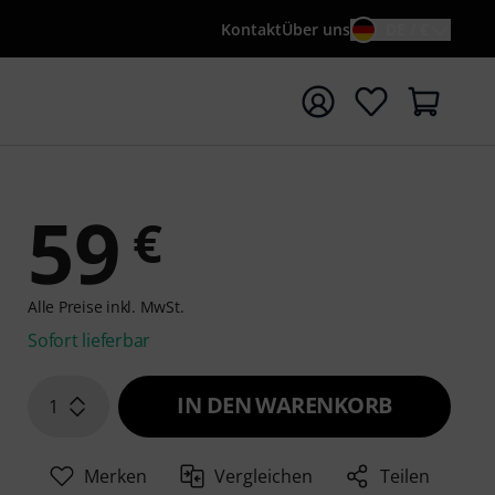
Kontakt
Über uns
DE / €
e mit Suchwort {searchTerm} starten
59
€
Alle Preise inkl. MwSt.
Sofort lieferbar
IN DEN WARENKORB
1
Merken
Vergleichen
Teilen