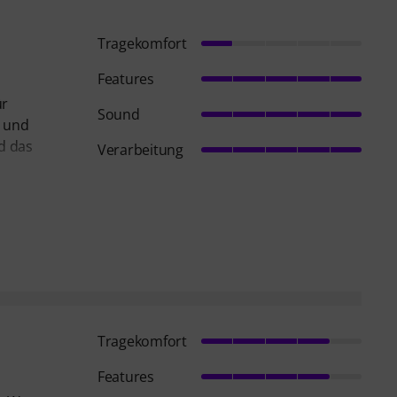
Tragekomfort
Features
ür
Sound
n und
d das
Verarbeitung
Tragekomfort
Features