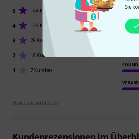
Sie kö
5
144 Kunden
4
129 Kunden
FEATUR
3
28 Kunden
TRAGE
2
18 Kunden
SOUND
1
7 Kunden
VERARB
Bewertungsrichtlinien
Kundenrezensionen im Überbl