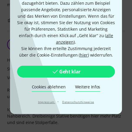
dazugehört bieten. Dazu zählen zum Beispiel
m sein!
passende Angebote, personalisierte Anzeigen
und das Merken von Einstellungen. Wenn das für
0
0
BEWERTUNG MELDEN
Sie okay ist, stimmen Sie der Nutzung von Cookies
für Präferenzen, Statistiken und Marketing
einfach durch einen Klick auf „Geht klar“ zu (
alle
Genial Platzsparend
anzeigen
).
S
Sebastian759 11.12.2015
Sie können Ihre erteilte Zustimmung jederzeit
über die Cookie-Einstellungen (
hier
) widerrufen.
Handling
Stabilität
Geht klar
Verarbeitung
Cookies ablehnen
Weitere Infos
Rundsockelstative sind in vielen Bühnensituationen
ungemein praktisch. Aber beim Transport eigentlich nie.
·
Impressum
Datenschutzhinweise
Ich nutze die Stative vor allem bei der Chorabnahme im
Nahbereich. Dreibeinige Stative benötigen hier mehr Platz
und sind eine Stolperfalle.