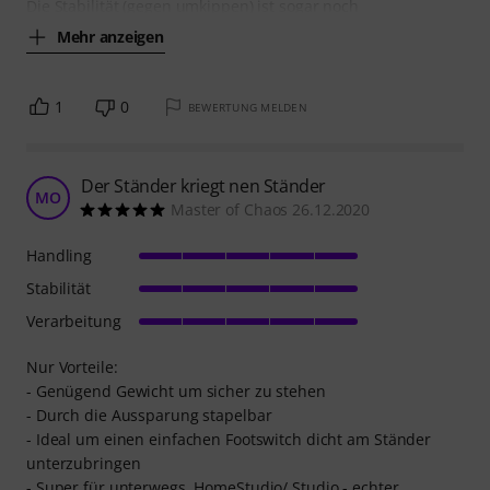
Die Stabilität (gegen umkippen) ist sogar noch
Mehr anzeigen
1
0
BEWERTUNG MELDEN
Der Ständer kriegt nen Ständer
MO
Master of Chaos 26.12.2020
Handling
Stabilität
Verarbeitung
Nur Vorteile:
- Genügend Gewicht um sicher zu stehen
- Durch die Aussparung stapelbar
- Ideal um einen einfachen Footswitch dicht am Ständer
unterzubringen
- Super für unterwegs, HomeStudio/ Studio - echter