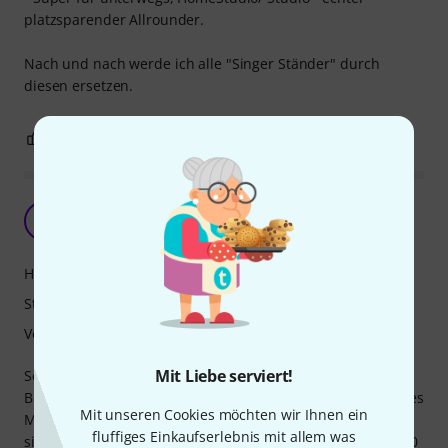
platzsparender Allrounder.
Nach und nach werde ich alle "Singer Ständer" durch
diesen ersetzen.
0
0
BEWERTUNG MELDEN
Mobiles Mirkostativ
U
unlimitedMusic 22.10.2019
Handling
Stabilität
Verarbeitung
Mit Liebe serviert!
Sehr gut verarbeitetes Mikrostativ für den rauen
Bühnenalltag. Mehrere lassen sich super stapeln. Einzigstes
Mit unseren Cookies möchten wir Ihnen ein
Manko - Für große Sänger fast zu kurz! Also die Person, die
fluffiges Einkaufserlebnis mit allem was
sich direkt vor das Mikrofon stellt sollte nich größer als 1,80