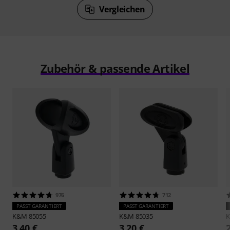
Vergleichen
Zubehör & passende Artikel
976
712
PASST GARANTIERT
PASST GARANTIERT
K&M
85055
K&M
85035
3,40 €
3,20 €