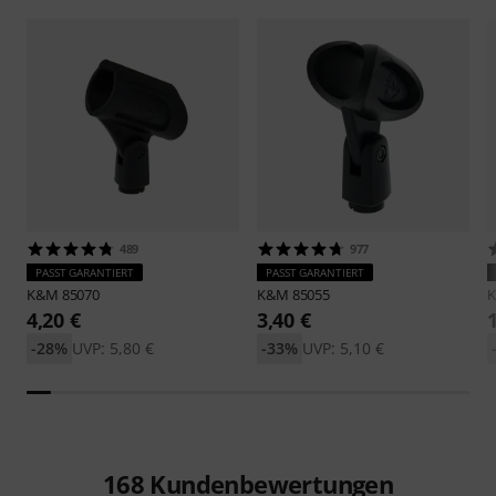
489
977
PASST GARANTIERT
PASST GARANTIERT
K&M
85070
K&M
85055
4,20 €
3,40 €
-28%
UVP: 5,80 €
-33%
UVP: 5,10 €
168
Kundenbewertungen