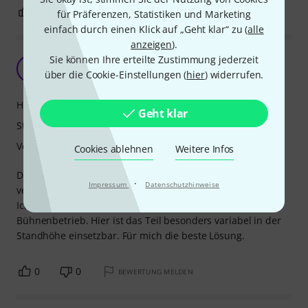
2
0
BEWERTUNG MELDEN
für Präferenzen, Statistiken und Marketing
einfach durch einen Klick auf „Geht klar“ zu (
alle
anzeigen
).
Sie können Ihre erteilte Zustimmung jederzeit
Bewerte K&M-Qualität
A
über die Cookie-Einstellungen (
hier
) widerrufen.
Airsound 29.12.2020
Handling
Geht klar
Stabilität
Verarbeitung
Cookies ablehnen
Weitere Infos
Durch die dreiteilige Bauform extreme kompakt zu
·
Impressum
Datenschutzhinweise
verstauen und dennoch sehr standsicher und wackelfrei.
Ich nutze das Stativ für einen I-Pad-Halter im
Bühnenbetrieb. Hier ist das Teil besonders variabel in der
Standhöhe einsetzbar. Für mich die beste Lösung.
0
0
BEWERTUNG MELDEN