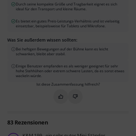
Durch seine kompakte Größe und Tragbarkeit eignet es sich
ideal für den Transport und kleine Räume.
Es bietet ein gutes Preis-Leistungs-Verhältnis und ist vielseitig
einsetzbar, beispielsweise für Tablets und Mikrofone.
Was Sie außerdem wissen sollten:
Bei heftigen Bewegungen auf der Bühne kann es leicht
schwanken, bleibt aber stabil.
Einige Benutzer empfanden es als weniger geeignet für sehr
hohe Stehhöhen oder extrem schwere Lasten, da es sonst etwas
wackeln würde.
Ist diese Zusammenfassung hilfreich?
Markieren Sie diese Zusammenfassung
Markieren Sie diese Zusammen
83
Rezensionen
K&M 199 - ein sehr guter Mini-Ständer