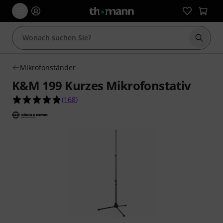
Suche 
Mikrofonständer
K&M 199 Kurzes Mikrofonstativ
4.9 von 5 Sternen aus 168 Kundenbewertungen
(
168
)