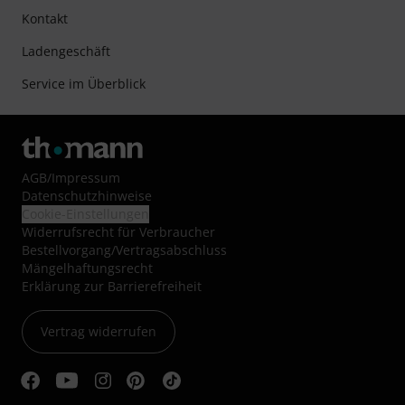
Kontakt
Ladengeschäft
Service im Überblick
AGB
/
Impressum
Datenschutzhinweise
Cookie-Einstellungen
Widerrufsrecht für Verbraucher
Bestellvorgang/Vertragsabschluss
Mängelhaftungsrecht
Erklärung zur Barrierefreiheit
Vertrag widerrufen