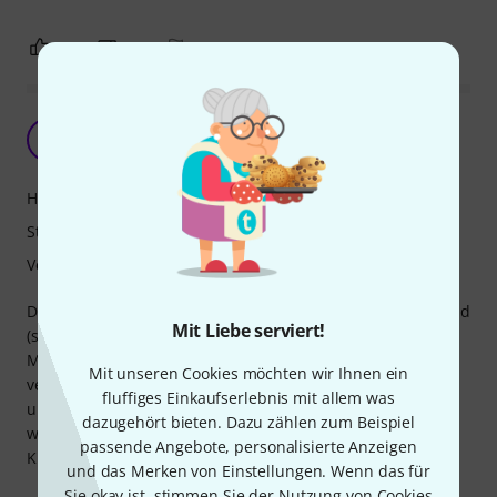
1
0
BEWERTUNG MELDEN
Passgenau, stabil und vertrauenserweckend
W
www.jazzposaune.de 18.01.2021
Handling
Stabilität
Verarbeitung
Dieses Stativ nutze ich für mein Tablet um beim Proben und
Mit Liebe serviert!
(sobald Corona es zulässt) auch auf der Bühne. Wie alle
Mikrofonstative von K&N ist dieses Produkt hier super
Mit unseren Cookies möchten wir Ihnen ein
verarbeitet und lässt keine Wünsche offen. Alle Gelenke
fluffiges Einkaufserlebnis mit allem was
und Schrauben arbeiten passgenau und das stativ steht
dazugehört bieten. Dazu zählen zum Beispiel
wirklich sicher. Nichts klappert oder rasselt.
passende Angebote, personalisierte Anzeigen
Klare Kaufempfehlung!
und das Merken von Einstellungen. Wenn das für
Sie okay ist, stimmen Sie der Nutzung von Cookies