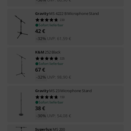
Gravity
MS 4222 B Microphone Stand
230
Sofort lieferbar
42
€
-32%
UVP:
61,59
€
K&M
252 Black
325
Sofort lieferbar
67
€
-32%
UVP:
98,90
€
Gravity
MS 23 Microphone Stand
150
Sofort lieferbar
38
€
-30%
UVP:
54,08
€
Superlux
MS 200