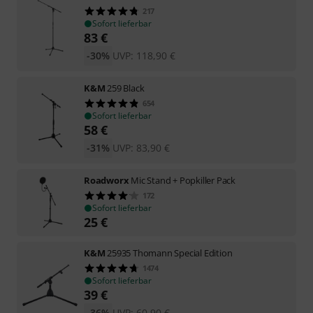
217
Sofort lieferbar
83
€
-30%
UVP:
118,90
€
K&M
259 Black
654
Sofort lieferbar
58
€
-31%
UVP:
83,90
€
Roadworx
Mic Stand + Popkiller Pack
172
Sofort lieferbar
25
€
K&M
25935 Thomann Special Edition
1474
Sofort lieferbar
39
€
-36%
UVP:
60,90
€