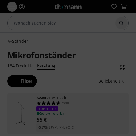
Suche 
Ständer
Mikrofonständer
Beratung
184
Produkte
·
Filter
Beliebtheit
K&M
210/9 Black
2388
TOP-SELLER
Sofort lieferbar
55
€
-27%
UVP:
74,90
€