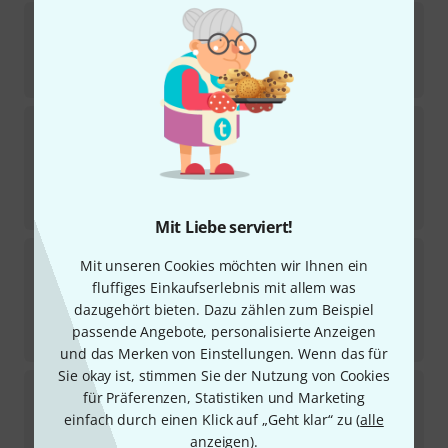
Ultimate
MC-125
66
Sofort lieferbar
225
€
K&M
25400
367
Sofort lieferbar
23
€
-30%
UVP:
32,90
€
Mit Liebe serviert!
K&M
210/2 Black
Mit unseren Cookies möchten wir Ihnen ein
2069
fluffiges Einkaufserlebnis mit allem was
Sofort lieferbar
dazugehört bieten. Dazu zählen zum Beispiel
52
€
passende Angebote, personalisierte Anzeigen
-27%
UVP:
70,90
€
und das Merken von Einstellungen. Wenn das für
Sie okay ist, stimmen Sie der Nutzung von Cookies
Gravity
MS 231 HB Microphone Stand
für Präferenzen, Statistiken und Marketing
243
einfach durch einen Klick auf „Geht klar“ zu (
alle
Sofort lieferbar
anzeigen
).
45
€