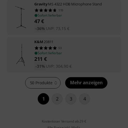
Gravity
MS 4322 HDB Microphone Stand
119
Sofort lieferbar
47
€
-36%
UVP:
73,15
€
K&M
20811
53
Sofort lieferbar
211
€
-31%
UVP:
304,90
€
Mehr anzeigen
50 Produkte
1
2
3
4
Kostenloser Versand ab 29 €
Alle Preise inkl. MwSt.