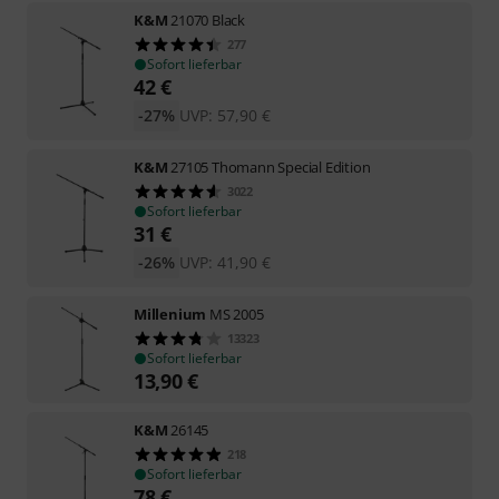
K&M
21070 Black
277
Sofort lieferbar
42
€
-27%
UVP:
57,90
€
K&M
27105 Thomann Special Edition
3022
Sofort lieferbar
31
€
-26%
UVP:
41,90
€
Millenium
MS 2005
13323
Sofort lieferbar
13,90
€
K&M
26145
218
Sofort lieferbar
78
€