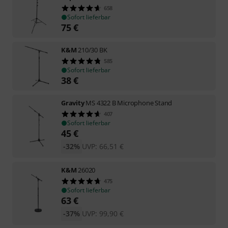
658
Sofort lieferbar
75
€
K&M
210/30 BK
585
Sofort lieferbar
38
€
Gravity
MS 4322 B Microphone Stand
407
Sofort lieferbar
45
€
-32%
UVP:
66,51
€
K&M
26020
475
Sofort lieferbar
63
€
-37%
UVP:
99,90
€