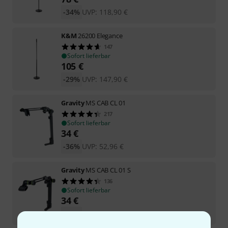
-34%
UVP:
118,90
€
K&M
26200 Elegance
147
Sofort lieferbar
105
€
-29%
UVP:
147,90
€
Gravity
MS CAB CL 01
217
Sofort lieferbar
34
€
-36%
UVP:
52,96
€
Gravity
MS CAB CL 01 S
136
Sofort lieferbar
34
€
-36%
UVP:
52,96
€