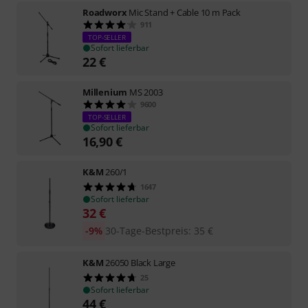
Roadworx
Mic Stand + Cable 10 m Pack
911
TOP-SELLER
Sofort lieferbar
22
€
Millenium
MS 2003
9600
TOP-SELLER
Sofort lieferbar
16,90
€
K&M
260/1
1647
Sofort lieferbar
32
€
-9%
30-Tage-Bestpreis
:
35
€
K&M
26050 Black Large
25
Sofort lieferbar
44
€