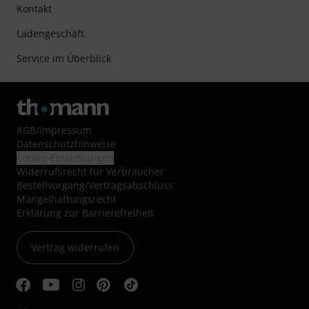
Kontakt
Ladengeschäft
Service im Überblick
AGB
/
Impressum
Datenschutzhinweise
Cookie-Einstellungen
Widerrufsrecht für Verbraucher
Bestellvorgang/Vertragsabschluss
Mängelhaftungsrecht
Erklärung zur Barrierefreiheit
Vertrag widerrufen