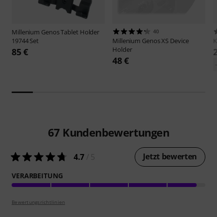
Millenium
Genos Tablet Holder
40
19744 Set
Millenium
Genos XS Device
Holder
85 €
48 €
67
Kundenbewertungen
Jetzt bewerten
4.7
/ 5
VERARBEITUNG
Bewertungsrichtlinien