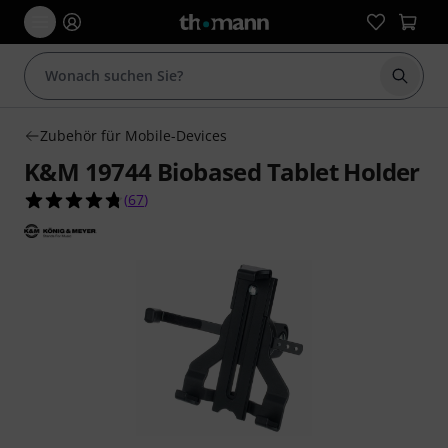
Suche 
Zubehör für Mobile-Devices
K&M 19744 Biobased Tablet Holder
4.7 von 5 Sternen aus 67 Kundenbewertungen
(
67
)