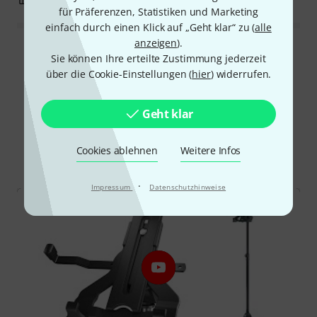
für Präferenzen, Statistiken und Marketing
einfach durch einen Klick auf „Geht klar“ zu (
alle
anzeigen
).
Alle Bewertungen lesen
Sie können Ihre erteilte Zustimmung jederzeit
über die Cookie-Einstellungen (
hier
) widerrufen.
Geht klar
Schon gewusst?
Cookies ablehnen
Weitere Infos
Alle
Videos
Downloads
·
Impressum
Datenschutzhinweise