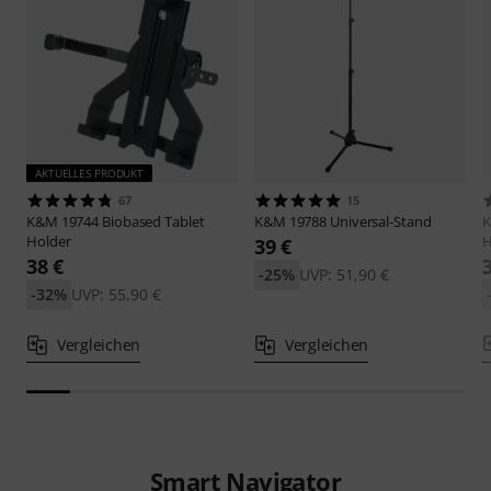
AKTUELLES PRODUKT
67
15
K&M
19744 Biobased Tablet
K&M
19788 Universal-Stand
Holder
H
39 €
38 €
-25%
UVP: 51,90 €
-32%
UVP: 55,90 €
Vergleichen
Vergleichen
Smart Navigator