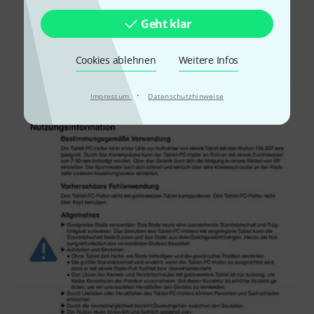
Schon gewusst?
Geht klar
Alle
Downloads
Cookies ablehnen
Weitere Infos
·
Impressum
Datenschutzhinweise