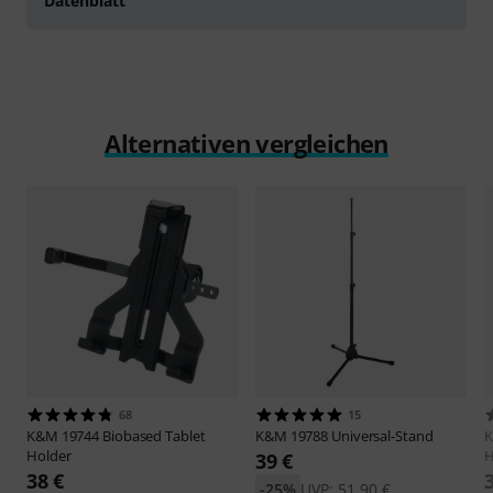
Datenblatt
Alternativen vergleichen
68
15
K&M
19744 Biobased Tablet
K&M
19788 Universal-Stand
Holder
H
39 €
38 €
-25%
UVP: 51,90 €