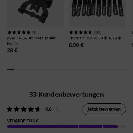
78
8902
K&M
19766 Biobased Tablet
Thomann
V2020 Black 10 Pack
Holder
6,90 €
28 €
33
Kundenbewertungen
Jetzt bewerten
4.6
/ 5
VERARBEITUNG