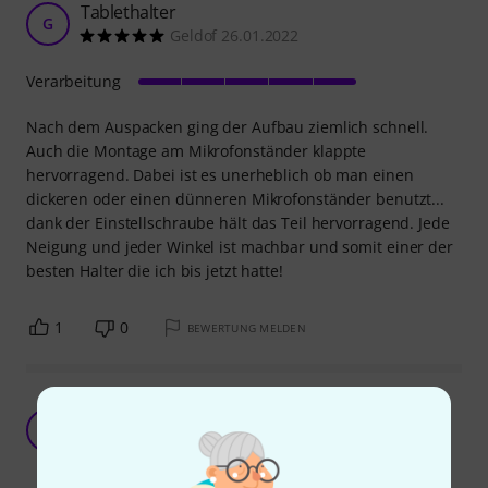
Tablethalter
G
Geldof 26.01.2022
Verarbeitung
Nach dem Auspacken ging der Aufbau ziemlich schnell.
Auch die Montage am Mikrofonständer klappte
hervorragend. Dabei ist es unerheblich ob man einen
dickeren oder einen dünneren Mikrofonständer benutzt...
dank der Einstellschraube hält das Teil hervorragend. Jede
Neigung und jeder Winkel ist machbar und somit einer der
besten Halter die ich bis jetzt hatte!
1
0
BEWERTUNG MELDEN
kompakt, stabil und groß genug für iPad
pro12,9"
T
Tomfisch 03.04.2023