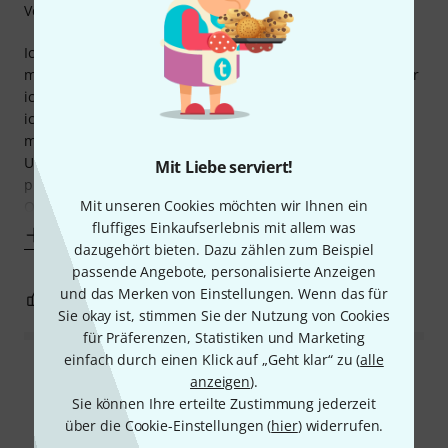
Verarbeitung
Ich nutze schon seit Jahren den K&M 19743 Halter für
meine Tablets. Mit dem bin ich soweit auch zufrieden, aber
ich wollte jetzt noch etwas kompakteres, weil beim 19743
ich die Halterung für den Kabelkoffer auseinanderbauen
muss.
Und es soll auch stabil und groß´genug sein, für mein iPad
Mit Liebe serviert!
pro 12.9" Tablet.
Mit unseren Cookies möchten wir Ihnen ein
Okay - das Ipad passt zwar gerade so, aber es
fluffiges Einkaufserlebnis mit allem was
Mehr anzeigen
dazugehört bieten. Dazu zählen zum Beispiel
passende Angebote, personalisierte Anzeigen
und das Merken von Einstellungen. Wenn das für
1
0
BEWERTUNG MELDEN
Sie okay ist, stimmen Sie der Nutzung von Cookies
für Präferenzen, Statistiken und Marketing
einfach durch einen Klick auf „Geht klar“ zu (
alle
Alle Bewertungen lesen
anzeigen
).
Sie können Ihre erteilte Zustimmung jederzeit
über die Cookie-Einstellungen (
hier
) widerrufen.