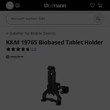
Suche 
Zubehör für Mobile-Devices
K&M 19765 Biobased Tablet Holder
4.6 von 5 Sternen aus 33 Kundenbewertungen
(
33
)