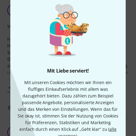
funktioniert gut
HA
Harry aus Hamburg 17.01.2022
Verarbeitung
hält mein iPad bombenfest. Kann ich auch mit Softcase
Hülle einspannen, das ist wirklich praktisch. Einziger
Schwachpunkt aus meiner Sicht ist die Transportfähigkeit.
Der Ständer selbst lässt sich wie gewohnt
zusammenschieben. Der Aufsatz für das iPad bleibt sperrig
Mit Liebe serviert!
und ich habe die Befürchtung, dass etwas abbricht (ist aber
noch nicht passiert). Da ist noch Raum für
Mit unseren Cookies möchten wir Ihnen ein
Mehr anzeigen
fluffiges Einkaufserlebnis mit allem was
dazugehört bieten. Dazu zählen zum Beispiel
passende Angebote, personalisierte Anzeigen
5
0
BEWERTUNG MELDEN
und das Merken von Einstellungen. Wenn das für
Sie okay ist, stimmen Sie der Nutzung von Cookies
für Präferenzen, Statistiken und Marketing
Super
einfach durch einen Klick auf „Geht klar“ zu (
alle
M
Martin11 26.11.2022
anzeigen
).