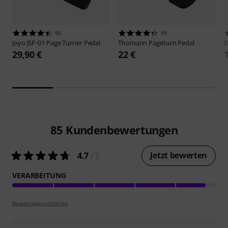
96
99
Joyo
JSP-01 Page Turner Pedal
Thomann
Pageturn Pedal
D
29,90 €
22 €
85
Kundenbewertungen
Jetzt bewerten
4.7
/ 5
VERARBEITUNG
Bewertungsrichtlinien