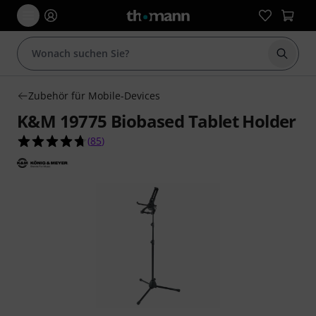
Suche 
Zubehör für Mobile-Devices
K&M 19775 Biobased Tablet Holder
4.7 von 5 Sternen aus 85 Kundenbewertungen
(
85
)