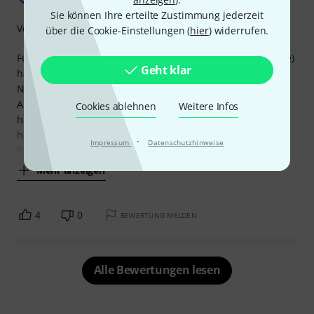
Sie können Ihre erteilte Zustimmung jederzeit
Verarbeitung
über die Cookie-Einstellungen (
hier
) widerrufen.
Für diverse Band Auftritte und Proben (ich spiele Trompete)
Geht klar
habe ich mich entschieden von Papiernoten auf digitale
Noten umzusteigen. Hatte den Tablet Holder schon bei
Auftritten im Einsatz. Schon bei den Proben hat sich
Cookies ablehnen
Weitere Infos
herausgestellt, dass ich hier die richtige Wahl getroffen
habe. Zusammen mit dem Pageflip Firefly eine super
·
Impressum
Datenschutzhinweise
Kombination. Ich verwende darauf ein
Mehr anzeigen
4
0
BEWERTUNG MELDEN
Alle Bewertungen lesen