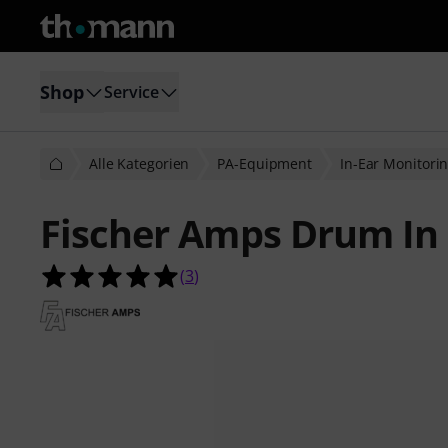
Shop
Service
Alle Kategorien
PA-Equipment
In-Ear Monitori
Fischer Amps Drum In
5.0 von 5 Sternen aus 3 Kundenbe
(
3
)