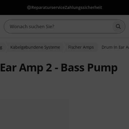
Reparaturservice
Zahlungssicherheit
Such
ng
Kabelgebundene Systeme
Fischer Amps
Drum In Ear 
 Ear Amp 2 - Bass Pump
wertungen