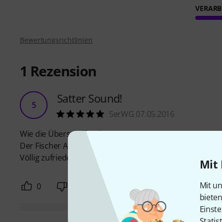
VERARB
Bewertungsrichtlinien
1
Rezension
Satter Sound!
5
5erWG 07.05.2016
Wie die Überschrift schon sagt!
Der Fischer Amp hat einen satten und guten Sound, der 
Völlig zufrieden!
Mit 
Mit un
0
2
BEWERTUNG MELDEN
biete
Einste
Statis