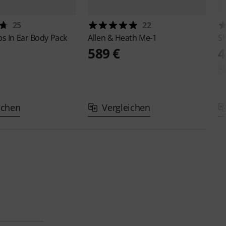
25
22
ps
In Ear Body Pack
Allen & Heath
Me-1
S
589 €
4
-
ichen
Vergleichen