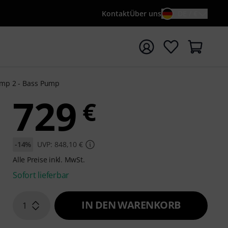
Kontakt
Über uns
DE / €
e mit Suchwort {searchTerm} starten
Amp 2 - Bass Pump
729
€
-14%
UVP: 848,10 €
Alle Preise inkl. MwSt.
Sofort lieferbar
IN DEN WARENKORB
1