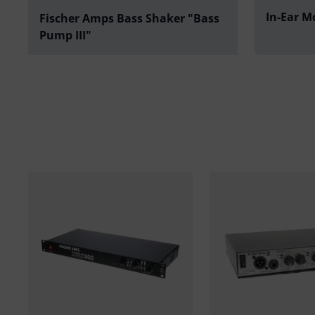
In-Ear M
Fischer Amps Bass Shaker "Bass
Pump III"
abspielen