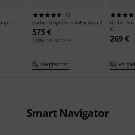
10
 Amp 2
Fischer Amps
Drum InEar Amp 2
Fischer Am
XL
575 €
269 €
-16%
UVP: 687,80 €
Vergleichen
Vergle
Smart Navigator