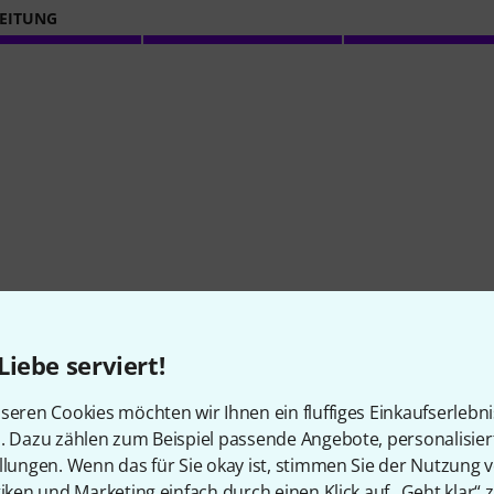
EITUNG
sich sehr gut durchsetzt.
Liebe serviert!
seren Cookies möchten wir Ihnen ein fluffiges Einkaufserlebn
n. Dazu zählen zum Beispiel passende Angebote, personalisie
llungen. Wenn das für Sie okay ist, stimmen Sie der Nutzung 
tiken und Marketing einfach durch einen Klick auf „Geht klar“ z