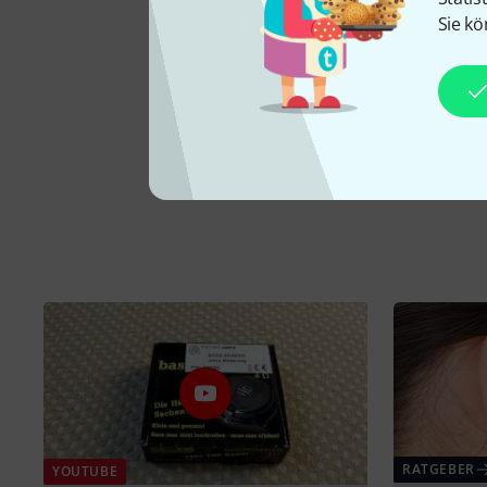
Sie kö
RATGEBER
YOUTUBE