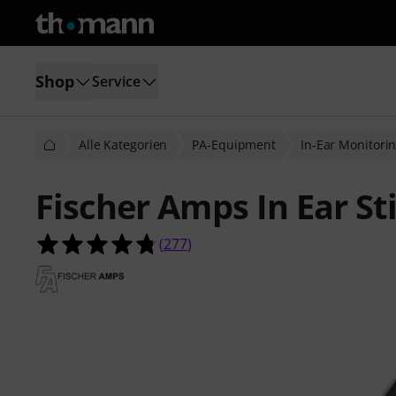
Shop
Service
Alle Kategorien
PA-Equipment
In-Ear Monitori
Fischer Amps In Ear St
4.7 von 5 Sternen aus 277 Kunden
(
277
)