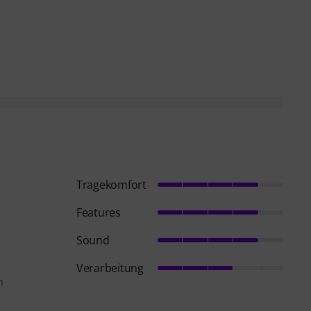
sung als hilfreich
menfassung als nicht hilfreich
Tragekomfort
Features
m
Sound
Verarbeitung
n