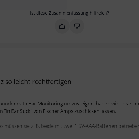
Ist diese Zusammenfassung hilfreich?
Markieren Sie diese Zusammenfas
Markieren Sie diese Zusam
z so leicht rechtfertigen
ebundenes In-Ear-Monitoring umzusteigen, haben wir uns zu
 "In Ear Stick" von Fischer Amps zuschicken lassen.
So müssen sie z. B. beide mit zwei 1,5V-AAA-Batterien betriebe