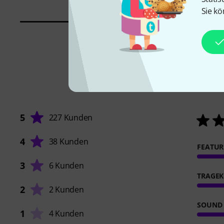
Sie kö
5
227 Kunden
4
38 Kunden
FEATUR
3
6 Kunden
TRAGE
2
2 Kunden
SOUND
1
4 Kunden