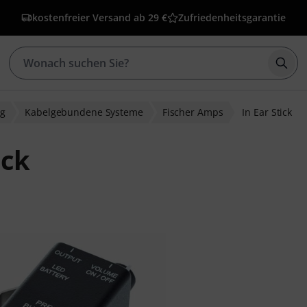
kostenfreier Versand ab 29 €
Zufriedenheitsgarantie
Such
ng
Kabelgebundene Systeme
Fischer Amps
In Ear Stick
ick
bewertungen