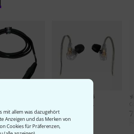
l
1
3115
Shure
SE215 Pro CL
Co
NTIERT
114 €
7
e
Y-Cable FFM 1.6m
is mit allem was dazugehört
rte Anzeigen und das Merken von
-
von Cookies für Präferenzen,
u (
alle anzeigen
).