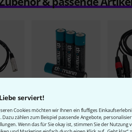
Zubehör & passende Artike
168
Liebe serviert!
PASST GARANTIERT
PASST GARA
Thomann
LR03 AAA 4pc
the sssnak
seren Cookies möchten wir Ihnen ein fluffiges Einkaufserlebn
1,90 €
5,90 €
n. Dazu zählen zum Beispiel passende Angebote, personalisie
llungen. Wenn das für Sie okay ist, stimmen Sie der Nutzung 
tiken und Marketing einfach durch einen Klick auf „Geht klar“ z