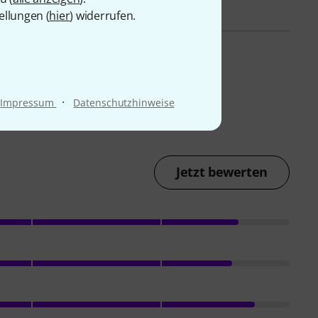
ellungen (
hier
) widerrufen.
·
Impressum
Datenschutzhinweise
Jetzt bewerten