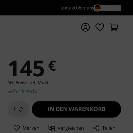
Kontakt
Über uns
DE / €
e mit Suchwort {searchTerm} starten
145
€
Alle Preise inkl. MwSt.
Sofort lieferbar
IN DEN WARENKORB
1
Merken
Vergleichen
Teilen