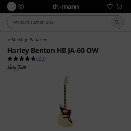
Suche 
Sonstige Bauarten
Harley Benton HB JA-60 OW
4.7 von 5 Sternen aus 314 Kundenbewertungen
(
314
)