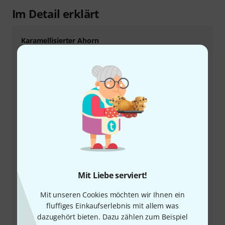
Im Detail erklärt
Karamellisierter Ahorn
Das Karamellisieren zählt zu den thermischen
Behandlungsmethoden von Hölzern. Dieses
vergleichsweise neuere Verfahren verfolgt im
Instrumentenbau das Ziel, die Klangeigenschaften
alter abgelagerter und möglicherweise durch den
Artenschutz nicht mehr handelbaren Tonhölzern mit
anderen und/oder jüngeren Holzsorten zu erzielen.
Das Holz wird dabei in einem computergesteuerten
Röstofen auf einen definierten Trockengrad gebracht -
die natürliche Trockenphase wird also künstlich
verkürzt. Einher geht damit auch Erhöhung der
Verwindungssteifigkeit und eine Veränderung der
Mit Liebe serviert!
äußeren Erscheinung, die die Maserung stärker
Mit unseren Cookies möchten wir Ihnen ein
hervortreten lässt und die für eine kräftigere Farbe
fluffiges Einkaufserlebnis mit allem was
sorgt.
dazugehört bieten. Dazu zählen zum Beispiel