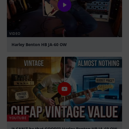
VIDEO
Harley Benton HB JA-60 OW
abspielen
YOUTUBE
It CAN'T be that GOOD?? Harley Benton HB JA-60 OW