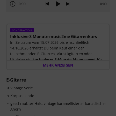
0:00
0:00
SONDERAKTION
Inklusive 3 Monate music2me Gitarrenkurs
Im Zeitraum vom 15.07.2026 bis einschließlich
14.10.2026 erhältst Du beim Kauf einer der
teilnehmenden E-Gitarren, Akustikgitarren oder
Ukulelen ein
kostenloses 3-Monats-Abonnement für
einen Onlinekurs von music2me im Wert von EUR
MEHR ANZEIGEN
57,00
. Nach dem Versand deiner Bestellung bekommst
du den Freischaltcode automatisch per E-Mail
E-Gitarre
zugesendet. Das music2me Abo endet nach Ablauf
automatisch.
Vintage Serie
Music2Me, dein Online-Lernportal für Musik mit einem
Korpus: Linde
pädagogischen Konzept von studierten Musiklehrern.
geschraubter Hals: vintage karamellisierter kanadischer
Ausgezeichnet mit dem deutschen Bildungs-Award
Ahorn
2025/2026 in der Kategorie “E-Learning