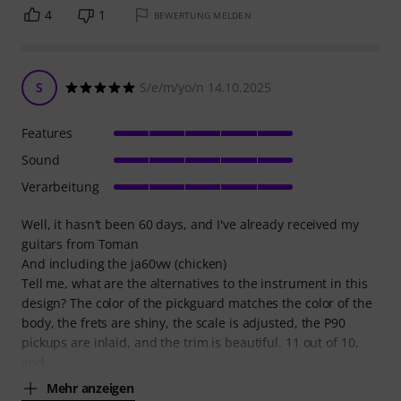
4
1
BEWERTUNG MELDEN
S
S/e/m/yo/n 14.10.2025
Features
Sound
Verarbeitung
‎Well, it hasn't been 60 days, and I've already received my
guitars from Toman
‎And including the ja60vw (chicken)
‎Tell me, what are the alternatives to the instrument in this
design? The color of the pickguard matches the color of the
body, the frets are shiny, the scale is adjusted, the P90
pickups are inlaid, and the trim is beautiful. 11 out of 10,
and
Mehr anzeigen