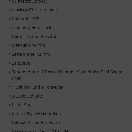
Instrumentalunterricht”! Mit über 400 Gitarren
Griffbrett: Lorbeer
Videolektionen für Anfänger und Fortgeschrittene – von
Block Griffbretteinlagen
Pop, Rock und Blues bis Metal und mehr. Mit
Halsprofil: "C"
persönlichem Support per Chat, Noten zum
Ausdrucken sowie intelligentem Videoplayer mit
matching Headstock
Übungsfunktion, Zeitlupe und weitere Features.
Double-Action Halsstab
Mensur: 648 mm
Sattelbreite: 42 mm
21 Bünde
Tonabnehmer: 2 Roswell Vintage-Style Alnico-5 JM Single
Coils
1 Volume- und 1 Tonregler
3-Wege Schalter
fester Steg
Kluson-Style Mechaniken
Deluxe Chrom Hardware
Besaitung ab Werk: .010 - .046