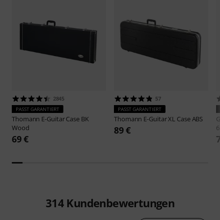
2845
57
PASST GARANTIERT
PASST GARANTIERT
Thomann
E-Guitar Case BK
Thomann
E-Guitar XL Case ABS
Wood
6
89 €
69 €
314
Kundenbewertungen