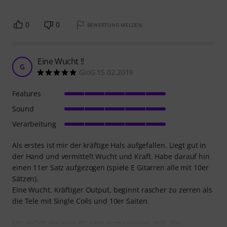
0
0
BEWERTUNG MELDEN
Eine Wucht !!
G
GioG 15.02.2019
Features
Sound
Verarbeitung
Als erstes ist mir der kräftige Hals aufgefallen. Liegt gut in
der Hand und vermittelt Wucht und Kraft. Habe darauf hin
einen 11er Satz aufgezogen (spiele E Gitarren alle mit 10er
Sätzen).
Eine Wucht. Kräftiger Output, beginnt rascher zu zerren als
die Tele mit Single Coils und 10er Saiten.
Mir gefällt der Hals PU sehr zum solieren. Voll, klar,