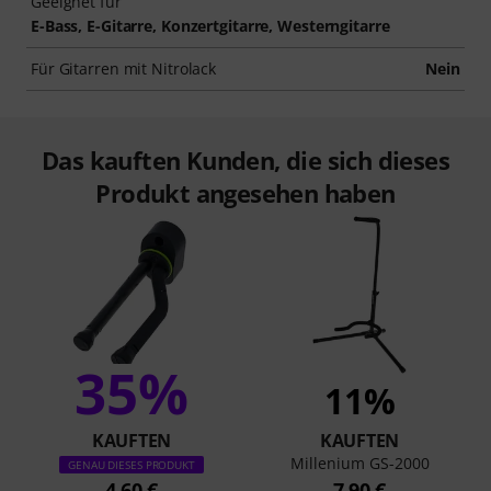
Geeignet für
E-Bass, E-Gitarre, Konzertgitarre, Westerngitarre
Für Gitarren mit Nitrolack
Nein
Das kauften Kunden, die sich dieses
Produkt angesehen haben
35%
11%
KAUFTEN
KAUFTEN
Millenium GS-2000
GENAU DIESES PRODUKT
4,60 €
7,90 €