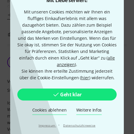
Mit Liebe serviert!
Gitarren und eine ist auf Lager.
Mit unseren Cookies möchten wir Ihnen ein
Mehr anzeigen
fluffiges Einkaufserlebnis mit allem was
dazugehört bieten. Dazu zählen zum Beispiel
passende Angebote, personalisierte Anzeigen
0
0
BEWERTUNG MELDEN
und das Merken von Einstellungen. Wenn das für
Sie okay ist, stimmen Sie der Nutzung von Cookies
für Präferenzen, Statistiken und Marketing
Hält. Wenn man zusätzlich in den Baumarkt
einfach durch einen Klick auf „Geht klar“ zu (
alle
fährt...
K
anzeigen
).
KontraBoss 18.10.2017
Sie können Ihre erteilte Zustimmung jederzeit
über die Cookie-Einstellungen (
hier
) widerrufen.
Verarbeitung
Stabilität
Geht klar
Ich habe eigentlich erwartet, dass bei so einer
Wandhalterung entsprechende Schrauben inkl. Dübeln
Cookies ablehnen
Weitere Infos
mitgeliefert werden. Denn der Hersteller wird ja wohl
wissen, welche Schraubendicke und -länge für die
·
Impressum
Datenschutzhinweise
Verwendung der Haltung zu verwenden ist.