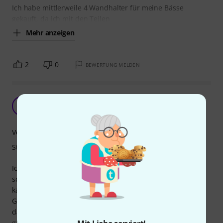
Ich habe mittlerweile 4 Wandhalter für meine Bässe
gekauft, da ich mit den Teilen
Mehr anzeigen
2
0
BEWERTUNG MELDEN
Super
S
SeregaD 03.02.2024
Verarbeitung
Stabilität
Ich liebe diese E-Gitarren-Wandhalterung absolut! Es ist
schön, sieht zuverlässig aus und ist preiswert. Deshalb
kaufe ich sie jedes Mal wieder, wenn ich eine weitere E-
Gitarre kaufe. Und noch eines – als Reserve für den Fall,
dass es plötzlich kaputt geht, aber seit mehreren Jahren
gab es keine Pannen mehr. Jetzt hängen bei mir drei E-