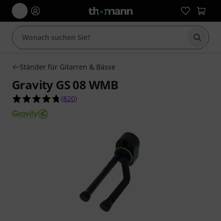
Suche 
Ständer für Gitarren & Bässe
Gravity GS 08 WMB
4.7 von 5 Sternen aus 820 Kundenbewertungen
(
820
)