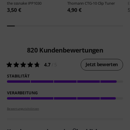
the sssnake
IPP1030
Thomann
CTG-10 Clip Tuner
E
3,50 €
4,90 €
820
Kundenbewertungen
Jetzt bewerten
4.7
/ 5
STABILITÄT
VERARBEITUNG
Bewertungsrichtlinien