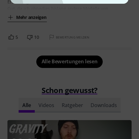
Erwartung nicht erfüllt... keine Schrauben. Kein Hinweis.
Gut, da ich ohnedies bislang andere Modelle von
Mehr anzeigen
5
10
BEWERTUNG MELDEN
Alle Bewertungen lesen
Schon gewusst?
Alle
Videos
Ratgeber
Downloads