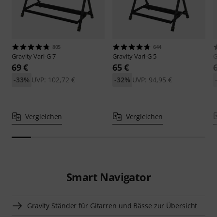
805
644
Gravity
Vari-G 7
Gravity
Vari-G 5
G
69 €
65 €
-33%
UVP: 102,72 €
-32%
UVP: 94,95 €
Vergleichen
Vergleichen
Smart Navigator
Gravity Ständer für Gitarren und Bässe zur Übersicht