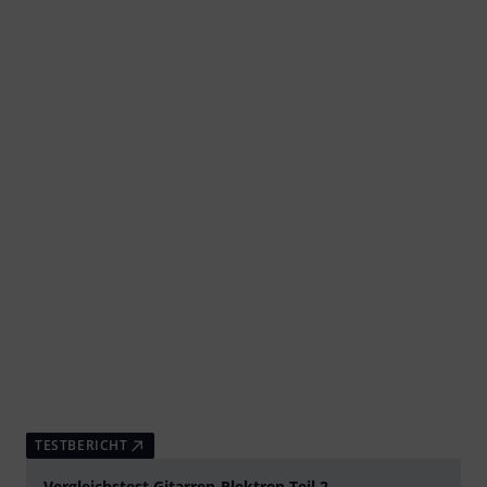
TESTBERICHT
Vergleichstest Gitarren-Plektren Teil 2