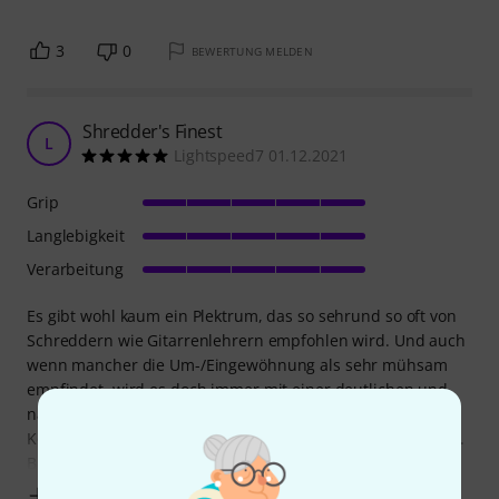
3
0
BEWERTUNG MELDEN
Shredder's Finest
L
Lightspeed7 01.12.2021
Grip
Langlebigkeit
Verarbeitung
Es gibt wohl kaum ein Plektrum, das so sehrund so oft von
Schreddern wie Gitarrenlehrern empfohlen wird. Und auch
wenn mancher die Um-/Eingewöhnung als sehr mühsam
empfindet, wird es doch immer mit einer deutlichen und
nachhaltigen Verbesserung der Spieltechnik (Anschlag,
Koordination zwischen rechter und linker Hand,...) belohnt.
Bin vor vielen Jahren darauf
Mehr anzeigen