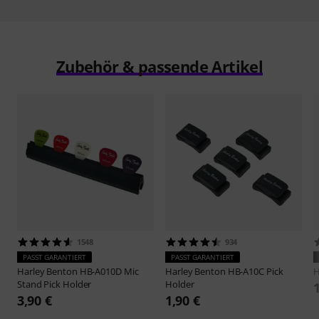
Zubehör & passende Artikel
1548
934
PASST GARANTIERT
PASST GARANTIERT
Harley Benton
HB-A010D Mic
Harley Benton
HB-A10C Pick
H
Stand Pick Holder
Holder
3,90 €
1,90 €