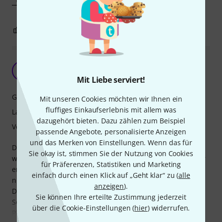
1
0
BEWERTUNG MELDEN
Soli yay Strumming nay
O
OkeemoG 15.05.2026
Mit Liebe serviert!
Grip
Mit unseren Cookies möchten wir Ihnen ein
fluffiges Einkaufserlebnis mit allem was
Langlebigkeit
dazugehört bieten. Dazu zählen zum Beispiel
Verarbeitung
passende Angebote, personalisierte Anzeigen
und das Merken von Einstellungen. Wenn das für
Das Dunlop Jazz III Red ist nicht umsonst so beliebt – auch
Sie okay ist, stimmen Sie der Nutzung von Cookies
wenn es am Anfang echt winzig wirkt. Wenn man sich aber
für Präferenzen, Statistiken und Marketing
erst mal an die Größe gewöhnt hat, will man meistens
einfach durch einen Klick auf „Geht klar“ zu (
alle
nichts anderes mehr für die E-Gitarre.
anzeigen
).
Das wirklich Coole an dem roten Nylon-Material ist der
Sie können Ihre erteilte Zustimmung jederzeit
Sound: Man hört beim Anschlagen erstaunlich wenig vom
über die Cookie-Einstellungen (
hier
) widerrufen.
Plektrum selbst. Während andere harte Plektren