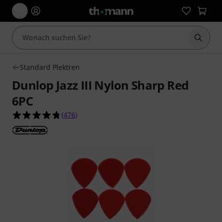
Suche 
Standard Plektren
Dunlop Jazz III Nylon Sharp Red
6PC
4.8 von 5 Sternen aus 476 Kundenbewertungen
(
476
)