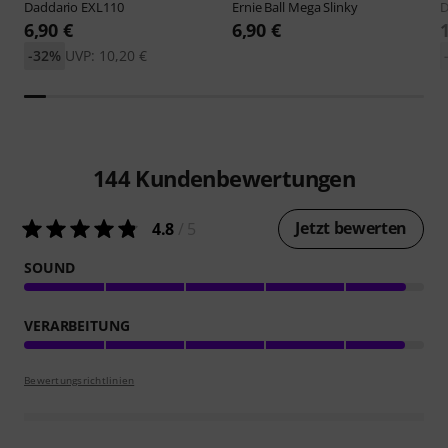
Daddario
EXL110
Ernie Ball
Mega Slinky
D
6,90 €
6,90 €
-32%
UVP: 10,20 €
144
Kundenbewertungen
Jetzt bewerten
4.8
/ 5
SOUND
VERARBEITUNG
Bewertungsrichtlinien