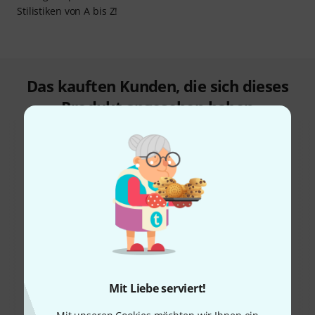
Stilistiken von A bis Z!
Das kauften Kunden, die sich dieses
Produkt angesehen haben
70%
4%
KAUFTEN
KAUFTEN
Daddario EXL145
GENAU DIESES PRODUKT
Mit Liebe serviert!
7,50 €
7,90 €