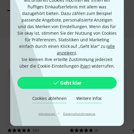
Mit unseren Cookies möchten wir Ihnen ein
fluffiges Einkaufserlebnis mit allem was
dazugehört bieten. Dazu zählen zum Beispiel
passende Angebote, personalisierte Anzeigen
Vergleichen
und das Merken von Einstellungen. Wenn das für
Sie okay ist, stimmen Sie der Nutzung von Cookies
für Präferenzen, Statistiken und Marketing
einfach durch einen Klick auf „Geht klar“ zu (
alle
anzeigen
).
Zubehör & passende Artikel
Sie können Ihre erteilte Zustimmung jederzeit
über die Cookie-Einstellungen (
hier
) widerrufen.
Geht klar
Cookies ablehnen
Weitere Infos
·
Impressum
Datenschutzhinweise
3253
66