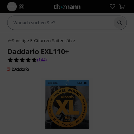
Suche 
Sonstige E-Gitarren Saitensätze
Daddario EXL110+
4.8 von 5 Sternen aus 144 Kundenbewertungen
(
144
)