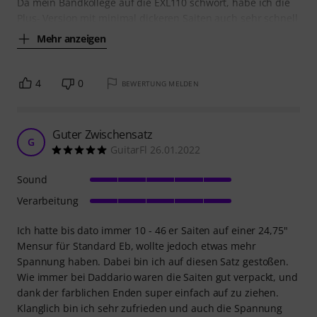
Da mein Bandkollege auf die EXL110 schwört, habe ich die
Plus- Version mit minimal dickeren Saiten auch sehr schnell
Mehr anzeigen
4
0
BEWERTUNG MELDEN
Guter Zwischensatz
G
GuitarFl 26.01.2022
Sound
Verarbeitung
Ich hatte bis dato immer 10 - 46 er Saiten auf einer 24,75"
Mensur für Standard Eb, wollte jedoch etwas mehr
Spannung haben. Dabei bin ich auf diesen Satz gestoßen.
Wie immer bei Daddario waren die Saiten gut verpackt, und
dank der farblichen Enden super einfach auf zu ziehen.
Klanglich bin ich sehr zufrieden und auch die Spannung