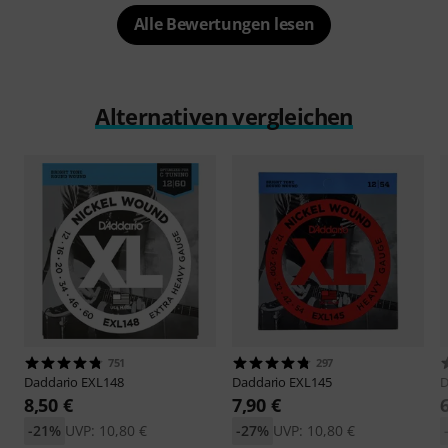
Alle Bewertungen lesen
Alternativen vergleichen
751
297
Daddario
EXL148
Daddario
EXL145
D
8,50 €
7,90 €
-21%
UVP: 10,80 €
-27%
UVP: 10,80 €