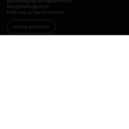
Bestellvorgang/Vertragsabschluss
Mängelhaftungsrecht
Erklärung zur Barrierefreiheit
Vertrag widerrufen
Über uns
Jobs & Karriere
Blog
Kleinanzeigen
Nachhaltigkeit
Hinweisgebersystem
Audio Professionell