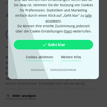
Sie okay ist, stimmen Sie der Nutzung von Cookies
für Präferenzen, Statistiken und Marketing
0
0
einfach durch einen Klick auf „Geht klar“ zu (
alle
BEWERTUNG MELDEN
anzeigen
).
Sie können Ihre erteilte Zustimmung jederzeit
über die Cookie-Einstellungen (
hier
) widerrufen.
Gute Qualität zum fairen Preis
O
Oliver898 30.11.2021
Geht klar
Verarbeitung
Cookies ablehnen
Weitere Infos
Warum soll ich für ein normales SM 58 6 Euro für einen
originalen Windschutz ausgeben wenn ich für gerade
einmal 12 Euro 5 passende Windschütze bekommen kann.
·
Impressum
Datenschutzhinweise
Einen Unterschied in der Qualität konnte ich nicht
ausmachen und auch in der Funktion gibt es für mich
keinen Unterschied. Es handelt sich um ein wenig
Formschaumstoff und da sind die 2,40 Euro/Stück sicher
Mehr anzeigen