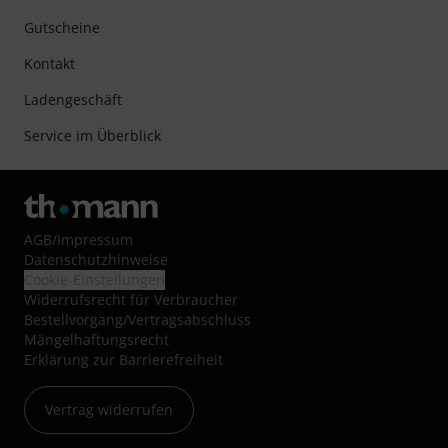
Gutscheine
Kontakt
Ladengeschäft
Service im Überblick
AGB
/
Impressum
Datenschutzhinweise
Cookie-Einstellungen
Widerrufsrecht für Verbraucher
Bestellvorgang/Vertragsabschluss
Mängelhaftungsrecht
Erklärung zur Barrierefreiheit
Vertrag widerrufen