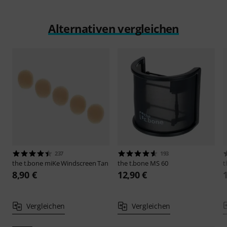
Alternativen vergleichen
237
193
the t.bone
miKe Windscreen Tan
the t.bone
MS 60
t
8,90 €
12,90 €
Vergleichen
Vergleichen