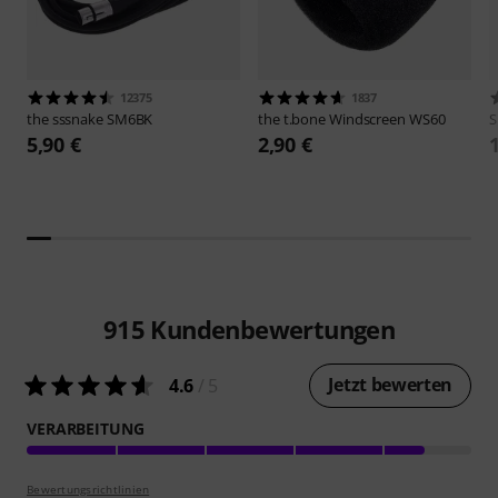
12375
1837
the sssnake
SM6BK
the t.bone
Windscreen WS60
S
5,90 €
2,90 €
915
Kundenbewertungen
Jetzt bewerten
4.6
/ 5
VERARBEITUNG
Bewertungsrichtlinien