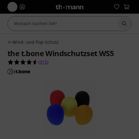
Suche 
Wind- und Pop-Schutz
the t.bone Windschutzset WS5
4.6 von 5 Sternen aus 915 Kundenbewertungen
(
915
)