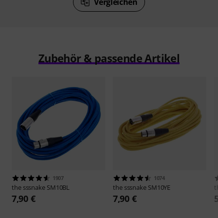
Vergleichen
Zubehör & passende Artikel
1907
1074
the sssnake
SM10BL
the sssnake
SM10YE
t
7,90 €
7,90 €