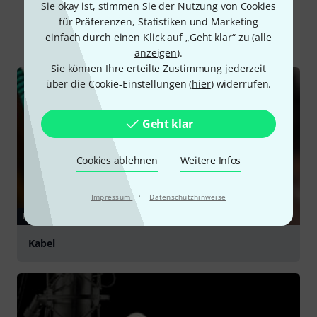
Sie okay ist, stimmen Sie der Nutzung von Cookies
für Präferenzen, Statistiken und Marketing
Alle
Ratgeber
Downloads
einfach durch einen Klick auf „Geht klar“ zu (
alle
anzeigen
).
Sie können Ihre erteilte Zustimmung jederzeit
über die Cookie-Einstellungen (
hier
) widerrufen.
Geht klar
Cookies ablehnen
Weitere Infos
·
Impressum
Datenschutzhinweise
RATGEBER
Kabel