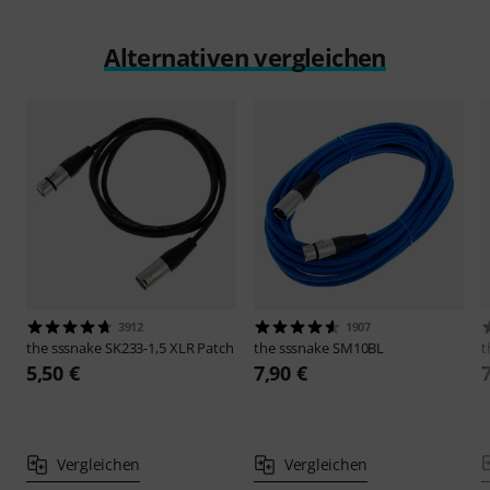
Alternativen vergleichen
3912
1907
the sssnake
SK233-1,5 XLR Patch
the sssnake
SM10BL
t
5,50 €
7,90 €
Vergleichen
Vergleichen