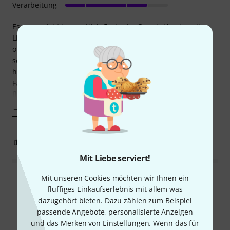
Verarbeitung
Es muss nicht immer High-End sein. Gerade Vereine, die
Live-Konzerte, Events oder Fastnachtsveranstaltungen
organisieren, müssen oftmals zwingend auf das Budget
schauen. Die sssnake´s SM10 und auch anderer Längen
haben wir aus verschiedenen Baujahren seit 2003 in allen
Farben im Einsatz und sie sind auch im Alter noch gut
flexibel. Sie tun was sie sollen. Gerade die
Mehr anzeigen
0
0
BEWERTUNG MELDEN
Mit Liebe serviert!
Mit unseren Cookies möchten wir Ihnen ein
Alle Bewertungen lesen
fluffiges Einkaufserlebnis mit allem was
dazugehört bieten. Dazu zählen zum Beispiel
passende Angebote, personalisierte Anzeigen
und das Merken von Einstellungen. Wenn das für
Schon gewusst?