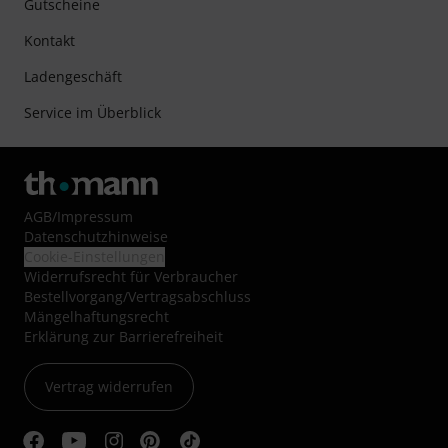
Gutscheine
Kontakt
Ladengeschäft
Service im Überblick
AGB
/
Impressum
Datenschutzhinweise
Cookie-Einstellungen
Widerrufsrecht für Verbraucher
Bestellvorgang/Vertragsabschluss
Mängelhaftungsrecht
Erklärung zur Barrierefreiheit
Vertrag widerrufen