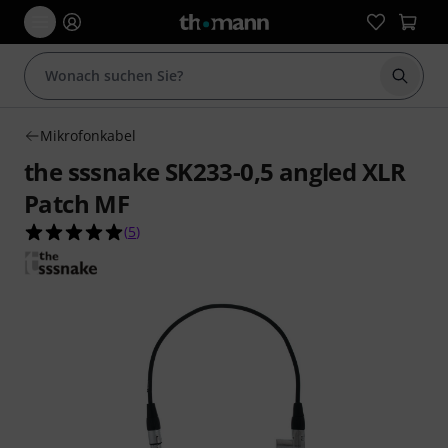
Suche 
Mikrofonkabel
the sssnake SK233-0,5 angled XLR
Patch MF
5.0 von 5 Sternen aus 5 Kundenbewertungen
(
5
)