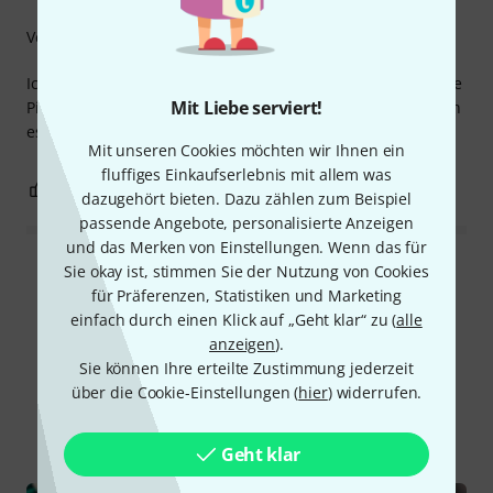
Verarbeitung
Ich habe auf gut Glück diese Kabel bestellt. Ich benötige die
Mit Liebe serviert!
Pins vom Winkelstecker um 180 Grad verdreht. Als hätte ich
es geahnt, sie lassen sich auch um 180 Grad verdrehen.
Mit unseren Cookies möchten wir Ihnen ein
fluffiges Einkaufserlebnis mit allem was
0
0
BEWERTUNG MELDEN
dazugehört bieten. Dazu zählen zum Beispiel
passende Angebote, personalisierte Anzeigen
und das Merken von Einstellungen. Wenn das für
Sie okay ist, stimmen Sie der Nutzung von Cookies
Alle Bewertungen lesen
für Präferenzen, Statistiken und Marketing
einfach durch einen Klick auf „Geht klar“ zu (
alle
anzeigen
).
Sie können Ihre erteilte Zustimmung jederzeit
Schon gewusst?
über die Cookie-Einstellungen (
hier
) widerrufen.
Alle
Ratgeber
Geht klar