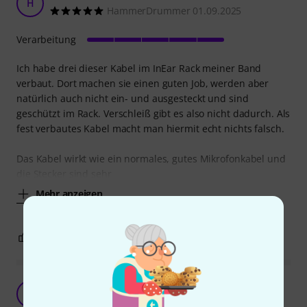
H
HammerDrummer 01.09.2025
Verarbeitung
Ich habe drei dieser Kabel im InEar Rack meiner Band
verbaut. Dort machen sie einen guten Job, werden aber
natürlich auch nicht ein- und ausgesteckt und sind
geschützt im Rack. Verschleiß gibt es also nicht dadurch. Als
fest verbautes Kabel macht man hiermit echt nichts falsch.
Das Kabel wirkt wie ein normales, gutes Mikrofonkabel und
die Stecker sind sehr
Mehr anzeigen
0
0
BEWERTUNG MELDEN
auch 180 Grad!
P
PederBass 26.06.2026