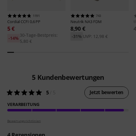
1191
743
Cordial
CCFI 0,6 PP
Neutrik
NA3 FDM
t
5 €
8,90 €
30-Tage-Bestpreis:
-31%
UVP: 12,98 €
-14%
5,80 €
5
Kundenbewertungen
Jetzt bewerten
5
/ 5
VERARBEITUNG
Bewertungsrichtlinien
4
Rezensionen