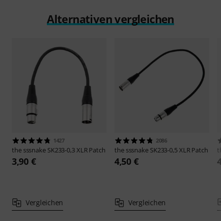
Alternativen vergleichen
1427
2086
the sssnake
SK233-0,3 XLR Patch
the sssnake
SK233-0,5 XLR Patch
t
3,90 €
4,50 €
Vergleichen
Vergleichen