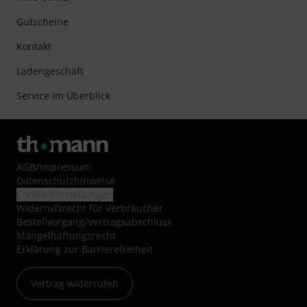
Gutscheine
Kontakt
Ladengeschäft
Service im Überblick
AGB
/
Impressum
Datenschutzhinweise
Cookie-Einstellungen
Widerrufsrecht für Verbraucher
Bestellvorgang/Vertragsabschluss
Mängelhaftungsrecht
Erklärung zur Barrierefreiheit
Vertrag widerrufen