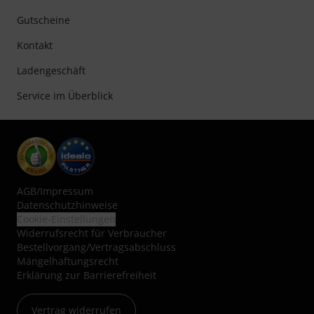
Gutscheine
Kontakt
Ladengeschäft
Service im Überblick
AGB
/
Impressum
Datenschutzhinweise
Cookie-Einstellungen
Widerrufsrecht für Verbraucher
Bestellvorgang/Vertragsabschluss
Mängelhaftungsrecht
Erklärung zur Barrierefreiheit
Vertrag widerrufen