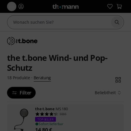
Suche 
the t.bone Wind- und Pop-
Schutz
Beratung
18
Produkte
·
Filter
Beliebtheit
the t.bone
MS 180
6666
TOP-SELLER
Sofort lieferbar
14,80
€