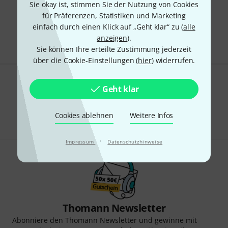
Sie okay ist, stimmen Sie der Nutzung von Cookies
für Präferenzen, Statistiken und Marketing
Kostenloser Versand ab 29 €
einfach durch einen Klick auf „Geht klar“ zu (
alle
Alle Preise inkl. MwSt.
anzeigen
).
Sie können Ihre erteilte Zustimmung jederzeit
über die Cookie-Einstellungen (
hier
) widerrufen.
Gefällt Ihnen, was Sie sehen?
Geht klar
Teilen
Hilfe & Feedback
Cookies ablehnen
Weitere Infos
·
Impressum
Datenschutzhinweise
Thomann Newsletter
Abonniere den Thomann Newsletter und gewinne mit