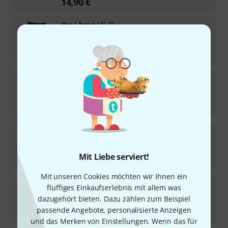
14,90
€
the t.bone
MS 70
54
Sofort lieferbar
12,50
€
the t.bone
WS 97 TWS
75
Sofort lieferbar
1,90
€
the t.bone
miKe Windscreen BN
Sofort lieferbar
Mit Liebe serviert!
8,50
€
Mit unseren Cookies möchten wir Ihnen ein
the t.bone
Windscreen EM 9600
fluffiges Einkaufserlebnis mit allem was
11
dazugehört bieten. Dazu zählen zum Beispiel
In 3–4 Wochen lieferbar
passende Angebote, personalisierte Anzeigen
4,90
€
und das Merken von Einstellungen. Wenn das für