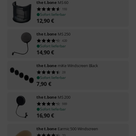
the t.bone
MS 60
193
Sofort lieferbar
12,90
€
the t.bone
MS 250
420
Sofort lieferbar
14,90
€
the t.bone
miKe Windscreen Black
28
Sofort lieferbar
7,90
€
the t.bone
MS 200
989
Sofort lieferbar
16,90
€
the t.bone
Earmic 500 Windscreen
70