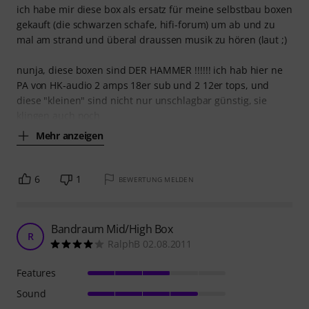
ich habe mir diese box als ersatz für meine selbstbau boxen
gekauft (die schwarzen schafe, hifi-forum) um ab und zu
mal am strand und überal draussen musik zu hören (laut ;)
nunja, diese boxen sind DER HAMMER !!!!!! ich hab hier ne
PA von HK-audio 2 amps 18er sub und 2 12er tops, und
diese "kleinen" sind nicht nur unschlagbar günstig, sie
klingen auch noch
Mehr anzeigen
6
1
BEWERTUNG MELDEN
Bandraum Mid/High Box
R
RalphB 02.08.2011
Features
Sound