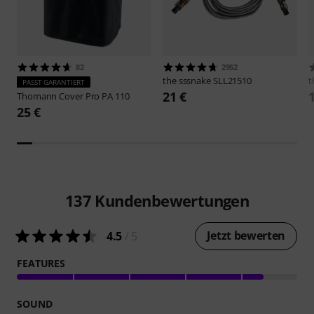
82
2952
the sssnake
SLL21510
t
PASST GARANTIERT
21 €
Thomann
Cover Pro PA 110
25 €
137
Kundenbewertungen
Jetzt bewerten
4.5
/ 5
FEATURES
SOUND