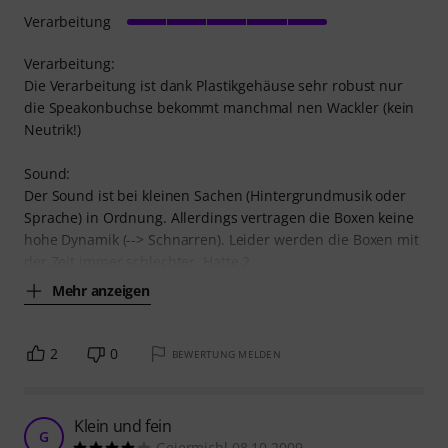
Verarbeitung
Verarbeitung:
Die Verarbeitung ist dank Plastikgehäuse sehr robust nur
die Speakonbuchse bekommt manchmal nen Wackler (kein
Neutrik!)
Sound:
Der Sound ist bei kleinen Sachen (Hintergrundmusik oder
Sprache) in Ordnung. Allerdings vertragen die Boxen keine
hohe Dynamik (--> Schnarren). Leider werden die Boxen mit
der Zeit immer schlechter. Hatte 2
Mehr anzeigen
2
0
BEWERTUNG MELDEN
Klein und fein
G
Geiermichl 08.10.2009