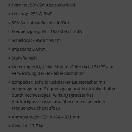
Horn mit 90°x60° Abstrahlwinkel
Leistung: 250 W RMS
SPK Anschluss-Buchse In/Out
Frequenzgang: 55 - 18.000 Hz/ -3 dB
Schalldruck 95dB/1W/1m
Impedanz 8 Ohm
Stativflansch
Lieferung erfolgt inkl. Monitor-Füße (Art.
171175
) zur
Verwendung der Box als Floormonitor
kompakter, schalldruckstarker Lautsprecher mit
ausgewogenem Frequenzgang und Abstrahlverhalten
durch hochwertiges, wirkungsgradstarkes
Aludruckgusschassis und überdimensioniertem
Frequenzweichenaufbau
Abmessungen: 321 x 464 x 321 mm
Gewicht: 12,7 kg