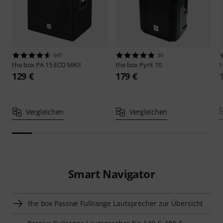
647
30
the box
PA 15 ECO MKII
the box
Pyrit 10
t
129 €
179 €
Vergleichen
Vergleichen
Smart Navigator
the box Passive Fullrange Lautsprecher zur Übersicht