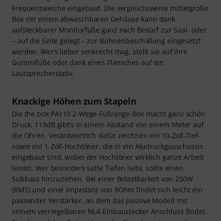
Frequenzweiche eingebaut. Die vergleichsweise mittelgroße
Box mit einem abwaschbaren Gehäuse kann dank
aufsteckbarer Monitorfüße ganz nach Bedarf zur Saal- oder
– auf die Seite gelegt – zur Bühnenbeschallung eingesetzt
werden. Wer’s lieber senkrecht mag, stellt sie auf ihre
Gummifüße oder dank eines Flansches auf ein
Lautsprecherstativ.
Knackige Höhen zum Stapeln
Die the box PA110 2-Wege-Fullrange-Box macht ganz schön
Druck. 119dB gibt’s in einem Abstand von einem Meter auf
die Ohren. Verantwortlich dafür zeichnen ein 10-Zoll-Tief-
sowie ein 1-Zoll-Hochtöner, die in ein Aludruckgusschassis
eingebaut sind, wobei der Hochtöner wirklich ganze Arbeit
leistet. Wer besonders satte Tiefen liebt, sollte einen
Subbass hinzuziehen. Bei einer Belastbarkeit von 250W
(RMS) und einer Impedanz von 8Ohm findet sich leicht ein
passender Verstärker, an dem das passive Modell mit
seinem verriegelbaren NL4-Einbaustecker Anschluss findet.