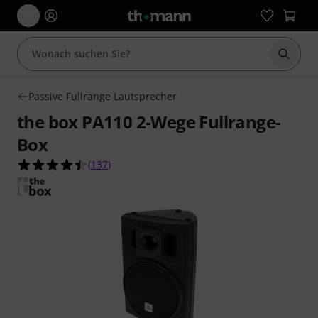
Suche 
Passive Fullrange Lautsprecher
the box PA110 2-Wege Fullrange-
Box
4.5 von 5 Sternen aus 137 Kundenbewertungen
(
137
)