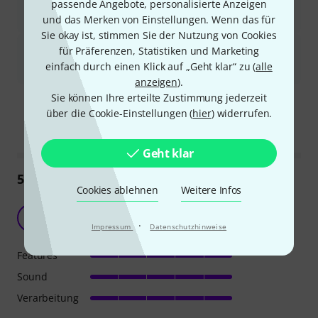
passende Angebote, personalisierte Anzeigen
Die Basswiedergabe kann schwach sein, insbesondere bei
und das Merken von Einstellungen. Wenn das für
größeren Veranstaltungsorten oder bestimmten Musikgenres.
Sie okay ist, stimmen Sie der Nutzung von Cookies
Einige Nutzer merkten an, dass die hohen Frequenzen zu
für Präferenzen, Statistiken und Marketing
dominant oder schrill klingen können und daher oft eine
einfach durch einen Klick auf „Geht klar“ zu (
alle
Entzerrung erforderlich ist.
anzeigen
).
Ist diese Zusammenfassung hilfreich?
Sie können Ihre erteilte Zustimmung jederzeit
über die Cookie-Einstellungen (
hier
) widerrufen.
Markieren Sie diese Zusammenfassung
Markieren Sie diese Zusammen
Geht klar
59
Rezensionen
Cookies ablehnen
Weitere Infos
WOW !
D
·
Deicide 19.07.2013
Impressum
Datenschutzhinweise
Features
Sound
Verarbeitung