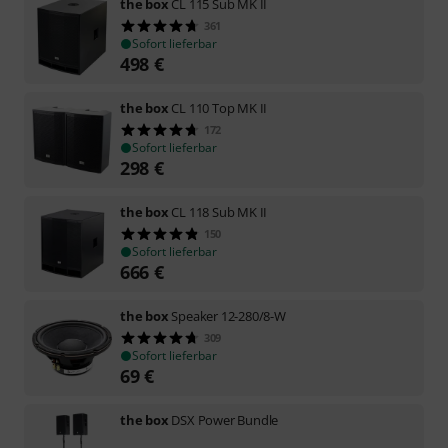
the box
CL 115 Sub MK II
361
Sofort lieferbar
498
€
the box
CL 110 Top MK II
172
Sofort lieferbar
298
€
the box
CL 118 Sub MK II
150
Sofort lieferbar
666
€
the box
Speaker 12-280/8-W
309
Sofort lieferbar
69
€
the box
DSX Power Bundle