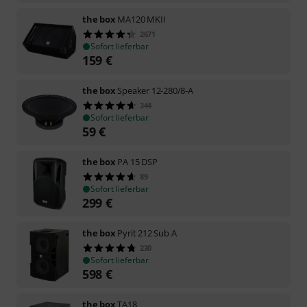
the box
MA120 MKII
2671
Sofort lieferbar
159
€
the box
Speaker 12-280/8-A
344
Sofort lieferbar
59
€
the box
PA 15 DSP
89
Sofort lieferbar
299
€
the box
Pyrit 212 Sub A
230
Sofort lieferbar
598
€
the box
TA18