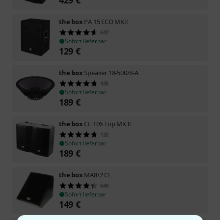
the box
PA 15 ECO MKII
647
Sofort lieferbar
129
€
the box
Speaker 18-500/8-A
435
Sofort lieferbar
189
€
the box
CL 106 Top MK II
122
Sofort lieferbar
189
€
the box
MA8/2 CL
644
Sofort lieferbar
149
€