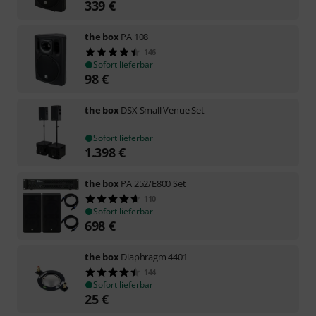
339
€
the box
PA 108
146
Sofort lieferbar
98
€
the box
DSX Small Venue Set
Sofort lieferbar
1.398
€
the box
PA 252/E800 Set
110
Sofort lieferbar
698
€
the box
Diaphragm 4401
144
Sofort lieferbar
25
€