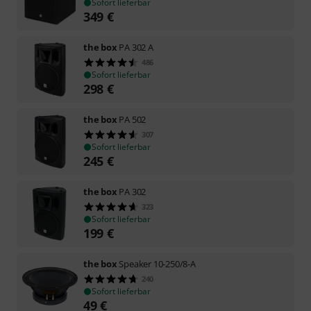
Sofort lieferbar
349
€
the box
PA 302 A
486
Sofort lieferbar
298
€
the box
PA 502
307
Sofort lieferbar
245
€
the box
PA 302
323
Sofort lieferbar
199
€
the box
Speaker 10-250/8-A
240
Sofort lieferbar
49
€