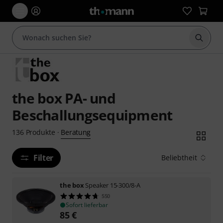
Suche 
the box PA- und
Beschallungsequipment
Beratung
136
Produkte
·
Filter
Beliebtheit
the box
Speaker 15-300/8-A
550
Sofort lieferbar
85
€