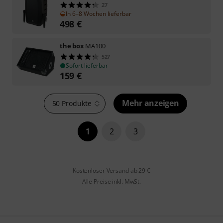
27
In 6–8 Wochen lieferbar
498
€
the box
MA100
527
Sofort lieferbar
159
€
Mehr anzeigen
50 Produkte
1
2
3
Kostenloser Versand ab 29 €
Alle Preise inkl. MwSt.