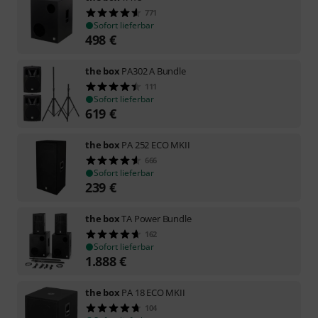
771
Sofort lieferbar
498
€
the box
PA302 A Bundle
111
Sofort lieferbar
619
€
the box
PA 252 ECO MKII
666
Sofort lieferbar
239
€
the box
TA Power Bundle
162
Sofort lieferbar
1.888
€
the box
PA 18 ECO MKII
104