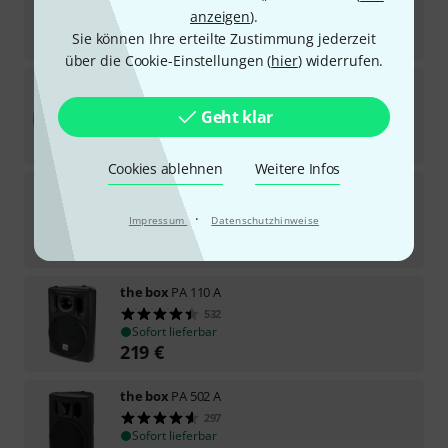
412
anzeigen
).
Sofort lieferbar
98
€
Sie können Ihre erteilte Zustimmung jederzeit
über die Cookie-Einstellungen (
hier
) widerrufen.
the box
12" Speaker TT305-H
57
Geht klar
Sofort lieferbar
44
€
Cookies ablehnen
Weitere Infos
the box
Pyrit 15
40
·
Impressum
Datenschutzhinweise
Sofort lieferbar
285
€
the box
PA 110 A
532
Sofort lieferbar
219
€
the box
PA 502 A
297
Sofort lieferbar