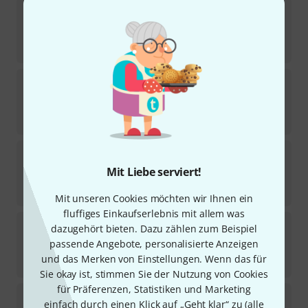
the box
Pyrit 212 Sub
75
Sofort lieferbar
429
€
the box
MBA120W MKII Handheld
13
Sofort lieferbar
99
€
the box
15LB075-UW4 Speaker 15"
140
Mit Liebe serviert!
Sofort lieferbar
75
€
Mit unseren Cookies möchten wir Ihnen ein
fluffiges Einkaufserlebnis mit allem was
the box
Pyrit 12
dazugehört bieten. Dazu zählen zum Beispiel
32
passende Angebote, personalisierte Anzeigen
Sofort lieferbar
und das Merken von Einstellungen. Wenn das für
229
€
Sie okay ist, stimmen Sie der Nutzung von Cookies
für Präferenzen, Statistiken und Marketing
the box
PA 12 ECO MKII
einfach durch einen Klick auf „Geht klar“ zu (
alle