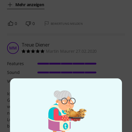
Mehr anzeigen
0
0
BEWERTUNG MELDEN
Treue Diener
MM
Martin Maurer 27.02.2020
Features
Sound
Verarbeitung
Ich habe diese beiden Boxen vor gut 6 Jahren in einem
Gastgarten zur Hintergrund Beschallung montiert. Dort
verrichten sie unauffällig und brav ihren Job. Wenn man
nicht etwas besonders "Lautes" braucht, dann ist das die
Lösung. Kompakt, mit den Bügeln leicht zu montieren, und
bei normaler Nutzung jahrelang zu gebrauchen.