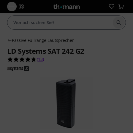
Suche 
Passive Fullrange Lautsprecher
LD Systems SAT 242 G2
4.8 von 5 Sternen aus 13 Kundenbewertungen
(
13
)