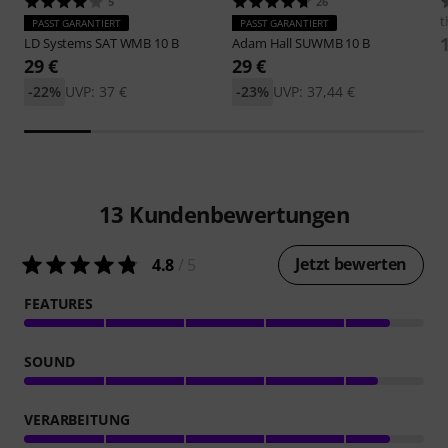
5
26
t
PASST GARANTIERT
PASST GARANTIERT
LD Systems
SAT WMB 10 B
Adam Hall
SUWMB 10 B
29 €
29 €
-22%
UVP: 37 €
-23%
UVP: 37,44 €
13
Kundenbewertungen
Jetzt bewerten
4.8
/ 5
FEATURES
SOUND
VERARBEITUNG