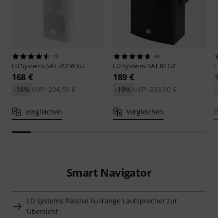
19
40
LD Systems
SAT 242 W G2
LD Systems
SAT 82 G2
L
168 €
189 €
-18%
UVP: 204,50 €
-19%
UVP: 233,90 €
Vergleichen
Vergleichen
Smart Navigator
LD Systems Passive Fullrange Lautsprecher zur
Übersicht