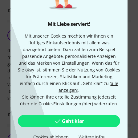
0
1
BEWERTUNG MELDEN
Mit Liebe serviert!
ein grosser schritt nach vorne
B
Mit unseren Cookies möchten wir Ihnen ein
benzinpunk 22.01.2015
fluffiges Einkaufserlebnis mit allem was
dazugehört bieten. Dazu zählen zum Beispiel
die alten boxen (4 st) wie auch die neuen (2 st) hängen bei
passende Angebote, personalisierte Anzeigen
mir jetzt genmeinsam an der decke als monitorwand für
und das Merken von Einstellungen. Wenn das für
gesang.
Sie okay ist, stimmen Sie der Nutzung von Cookies
die boxen der neuen generation fühlen sich viel wertiger &
für Präferenzen, Statistiken und Marketing
robuster an.
einfach durch einen Klick auf „Geht klar“ zu (
alle
vom sound her keine unterschiede.
anzeigen
).
leider im preis: der sprung von 75€ (alt) auf 99€ (neu) ist
Sie können Ihre erteilte Zustimmung jederzeit
schon heftig.
über die Cookie-Einstellungen (
hier
) widerrufen.
0
0
BEWERTUNG MELDEN
Geht klar
Sehr gut für Sprachübertragung
Cookies ablehnen
Weitere Infos