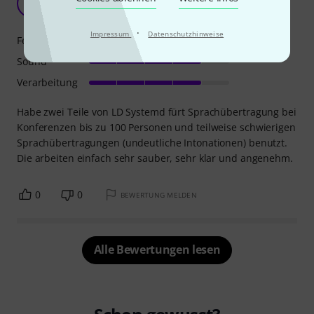
MJ
Martin J.W 07.11.2022
·
Impressum
Datenschutzhinweise
Features
Sound
Verarbeitung
Habe zwei Teile von LD Systemd fürt Sprachübertragung bei
Konferenzen bis zu 100 Personen und teilweise schwierigen
Sprachübertragungen (undeutliche Intonationen) benutzt.
Die arbeiten einfach sehr sauber, sehr klar und angenehm.
0
0
BEWERTUNG MELDEN
Alle Bewertungen lesen