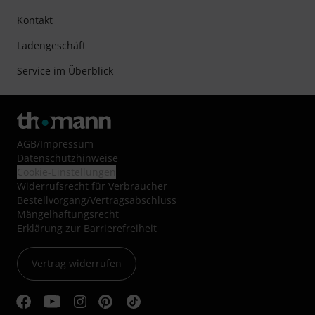
Kontakt
Ladengeschäft
Service im Überblick
AGB
/
Impressum
Datenschutzhinweise
Cookie-Einstellungen
Widerrufsrecht für Verbraucher
Bestellvorgang/Vertragsabschluss
Mängelhaftungsrecht
Erklärung zur Barrierefreiheit
Vertrag widerrufen