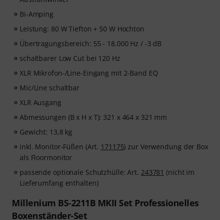
Bi-Amping
Leistung: 80 W Tiefton + 50 W Hochton
Übertragungsbereich: 55 - 18.000 Hz / -3 dB
schaltbarer Low Cut bei 120 Hz
XLR Mikrofon-/Line-Eingang mit 2-Band EQ
Mic/Line schaltbar
XLR Ausgang
Abmessungen (B x H x T): 321 x 464 x 321 mm
Gewicht: 13,8 kg
inkl. Monitor-Füßen (Art.
171175
) zur Verwendung der Box
als Floormonitor
passende optionale Schutzhülle: Art.
243781
(nicht im
Lieferumfang enthalten)
Millenium BS-2211B MKII Set Professionelles
Boxenständer-Set