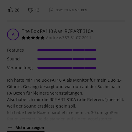
28
13
BEWERTUNG MELDEN
The Box PA110 A vs. RCF ART 310A
A
Andreas357 31.07.2011
Features
Sound
Verarbeitung
Ich hatte mir The Box PA110 A als Monitor für mein Duo (E-
Gitarre, Gesang) besorgt und war nun auf der Suche nach
PA Boxen für kleinere Veranstaltungen.
Also habe ich mir die RCF ART 310A („die Referenz“) bestellt,
weil der Sound erstklassig sein soll.
Ich habe beide Boxen parallel in einem ca. 30 qm großen
Raum getestet. Beide standen auf einem gepolsterten
Mehr anzeigen