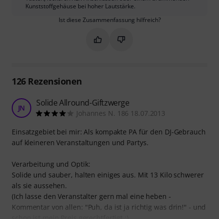
Kunststoffgehäuse bei hoher Lautstärke.
Ist diese Zusammenfassung hilfreich?
Markieren Sie diese Zusammenfassung
Markieren Sie diese Zusammen
126
Rezensionen
Solide Allround-Giftzwerge
JN
Johannes N. 186 18.07.2013
Einsatzgebiet bei mir: Als kompakte PA für den DJ-Gebrauch
auf kleineren Veranstaltungen und Partys.
Verarbeitung und Optik:
Solide und sauber, halten einiges aus. Mit 13 Kilo schwerer
als sie aussehen.
(Ich lasse den Veranstalter gern mal eine heben -
Kommentar von allen: "Puh, da ist ja richtig was drin!" - und
schon ist mein Preis gerechtfertigt ;)