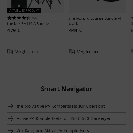
AKTUELLES PRODUKT
129
the box pro
Lounge Bundle M
the box
PA110 A Bundle
black
t
479 €
444 €
Vergleichen
Vergleichen
Smart Navigator
the box Aktive PA Komplettsets zur Übersicht
Aktive PA Komplettsets für 450 €–550 € anzeigen
Zur Kategorie Aktive PA Komplettsets