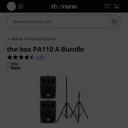
Suche 
Aktive PA-Komplettsets
the box PA110 A Bundle
4.5 von 5 Sternen aus 129 Kundenbewertungen
(
129
)