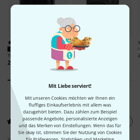
82
532
the box
PA 110 A
M
PASST GARANTIERT
219 €
Thomann
Cover Pro PA 110
25 €
Mit Liebe serviert!
Mit unseren Cookies möchten wir Ihnen ein
129
Kundenbewertungen
fluffiges Einkaufserlebnis mit allem was
dazugehört bieten. Dazu zählen zum Beispiel
passende Angebote, personalisierte Anzeigen
Jetzt bewerten
4.5
/ 5
und das Merken von Einstellungen. Wenn das für
Sie okay ist, stimmen Sie der Nutzung von Cookies
für Präferenzen, Statistiken und Marketing
Bewertungsrichtlinien