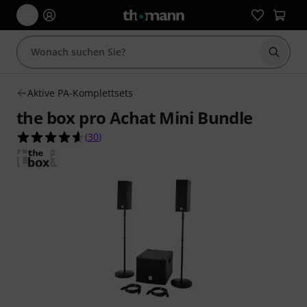
Suche 
Aktive PA-Komplettsets
the box pro Achat Mini Bundle
4.6 von 5 Sternen aus 30 Kundenbewertungen
(
30
)