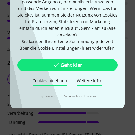
passende Angebote, personalisierte Anzeigen
und das Merken von Einstellungen. Wenn das für
Sie okay ist, stimmen Sie der Nutzung von Cookies
SOUND
für Präferenzen, Statistiken und Marketing
einfach durch einen Klick auf „Geht klar“ zu (
alle
VERARBEITUNG
anzeigen
).
Sie können Ihre erteilte Zustimmung jederzeit
über die Cookie-Einstellungen (
hier
) widerrufen.
Bewertungsrichtlinien
26
Rezensionen
Geht klar
"Großer" Sub für kleines Geld
P
Cookies ablehnen
Weitere Infos
Peter956 26.05.2012
Features
·
Impressum
Datenschutzhinweise
Sound
Verarbeitung
Handling
Ich suchte Ersatz für einen JBL Control SB-1. Die