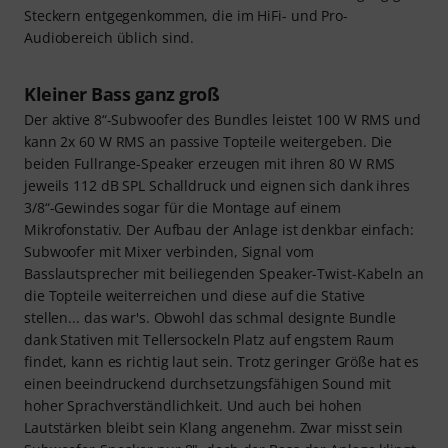
Steckern entgegenkommen, die im HiFi- und Pro-
Audiobereich üblich sind.
Kleiner Bass ganz groß
Der aktive 8“-Subwoofer des Bundles leistet 100 W RMS und
kann 2x 60 W RMS an passive Topteile weitergeben. Die
beiden Fullrange-Speaker erzeugen mit ihren 80 W RMS
jeweils 112 dB SPL Schalldruck und eignen sich dank ihres
3/8“-Gewindes sogar für die Montage auf einem
Mikrofonstativ. Der Aufbau der Anlage ist denkbar einfach:
Subwoofer mit Mixer verbinden, Signal vom
Basslautsprecher mit beiliegenden Speaker-Twist-Kabeln an
die Topteile weiterreichen und diese auf die Stative
stellen... das war's. Obwohl das schmal designte Bundle
dank Stativen mit Tellersockeln Platz auf engstem Raum
findet, kann es richtig laut sein. Trotz geringer Größe hat es
einen beeindruckend durchsetzungsfähigen Sound mit
hoher Sprachverständlichkeit. Und auch bei hohen
Lautstärken bleibt sein Klang angenehm. Zwar misst sein