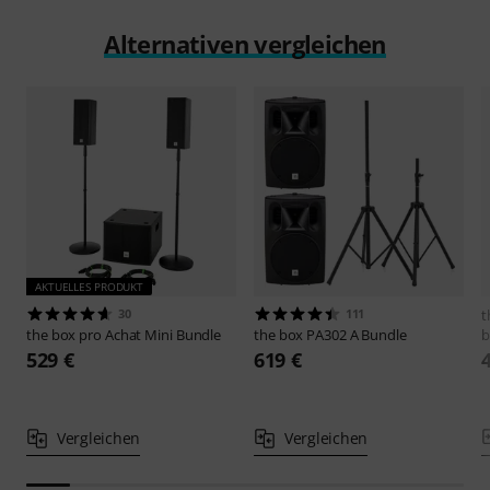
Alternativen vergleichen
AKTUELLES PRODUKT
30
111
t
the box pro
Achat Mini Bundle
the box
PA302 A Bundle
b
529 €
619 €
Vergleichen
Vergleichen