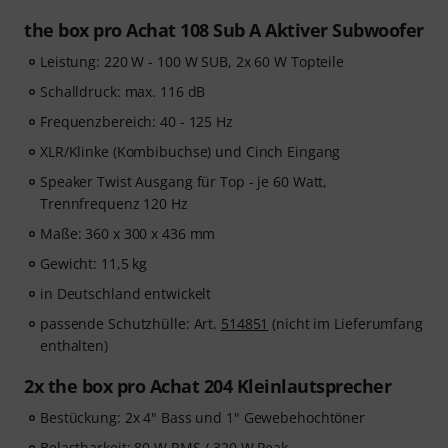
the box pro Achat 108 Sub A Aktiver Subwoofer
Leistung: 220 W - 100 W SUB, 2x 60 W Topteile
Schalldruck: max. 116 dB
Frequenzbereich: 40 - 125 Hz
XLR/Klinke (Kombibuchse) und Cinch Eingang
Speaker Twist Ausgang für Top - je 60 Watt,
Trennfrequenz 120 Hz
Maße: 360 x 300 x 436 mm
Gewicht: 11,5 kg
in Deutschland entwickelt
passende Schutzhülle: Art.
514851
(nicht im Lieferumfang
enthalten)
2x the box pro Achat 204 Kleinlautsprecher
Bestückung: 2x 4" Bass und 1" Gewebehochtöner
Belastbarkeit: 80 W RMS / 320 W Peak