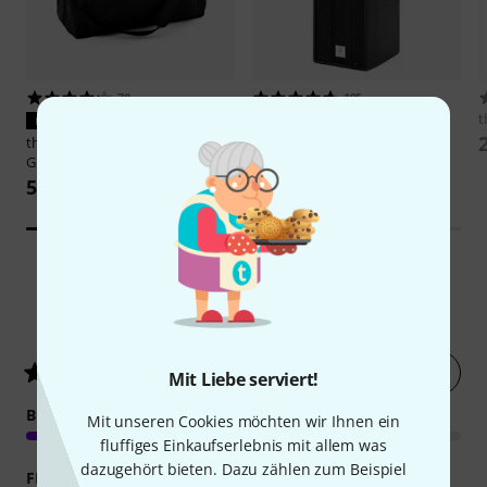
78
195
the box pro
Achat 204
t
PASST GARANTIERT
111 €
the box pro
Achat Mini Bundle
Gigbag
55 €
30
Kundenbewertungen
Jetzt bewerten
4.6
/ 5
Mit Liebe serviert!
BEDIENUNG
Mit unseren Cookies möchten wir Ihnen ein
fluffiges Einkaufserlebnis mit allem was
dazugehört bieten. Dazu zählen zum Beispiel
FEATURES