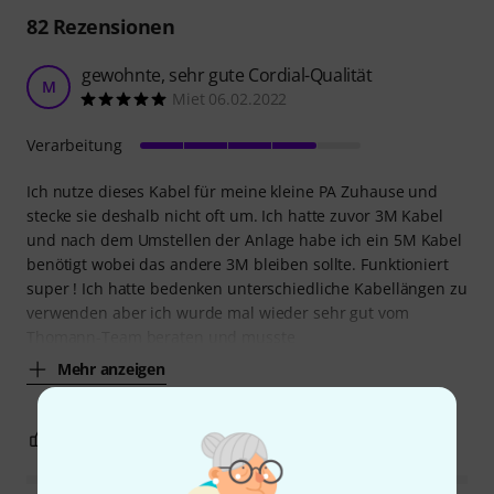
82
Rezensionen
gewohnte, sehr gute Cordial-Qualität
M
Miet 06.02.2022
Verarbeitung
Ich nutze dieses Kabel für meine kleine PA Zuhause und
stecke sie deshalb nicht oft um. Ich hatte zuvor 3M Kabel
und nach dem Umstellen der Anlage habe ich ein 5M Kabel
benötigt wobei das andere 3M bleiben sollte. Funktioniert
super ! Ich hatte bedenken unterschiedliche Kabellängen zu
verwenden aber ich wurde mal wieder sehr gut vom
Thomann-Team beraten und musste
Mehr anzeigen
0
0
BEWERTUNG MELDEN