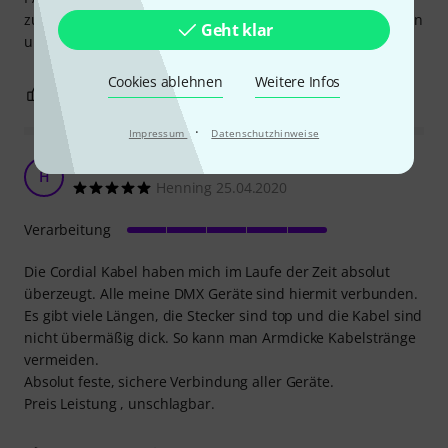
zurückgeben. So kriegt man sie etwas leichter wieder in den
Geht klar
ursprünglichen Zustand.
Cookies ablehnen
Weitere Infos
0
1
BEWERTUNG MELDEN
·
Impressum
Datenschutzhinweise
Für DMX meine erste Wahl
H
Henning 25.04.2020
Verarbeitung
Die Cordial Kabel haben mich im Laufe der Zeit absolut
überzeugt. Alle meine DMX Geräte sind hiermit verbunden.
Es gibt viele Längen, die Stecker sind top und die Kabel sind
nicht übermäßig dick. So kann man Armdicke Kabelstränge
vermeiden.
Absolut feste, sichere Verbindung aller Geräte.
Preis Leistung , unschlagbar.