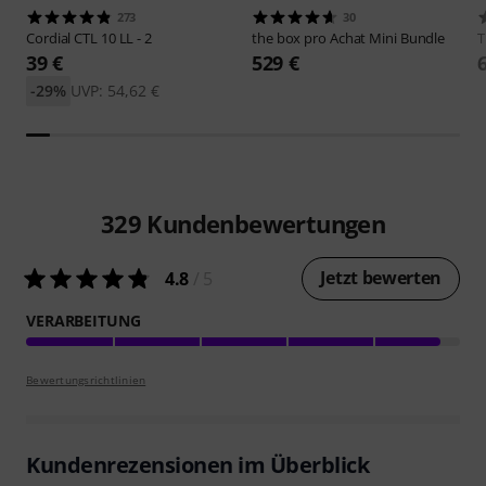
273
30
Cordial
CTL 10 LL - 2
the box pro
Achat Mini Bundle
39 €
529 €
-29%
UVP: 54,62 €
329
Kundenbewertungen
Jetzt bewerten
4.8
/ 5
VERARBEITUNG
Bewertungsrichtlinien
Kundenrezensionen im Überblick