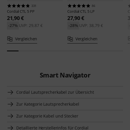
331
86
Cordial
CTL 5 PP
Cordial
CTL 5 LP
C
21,90 €
27,90 €
-27%
UVP: 29,87 €
-28%
UVP: 38,79 €
Vergleichen
Vergleichen
Smart Navigator
Cordial Lautsprecherkabel zur Übersicht
Zur Kategorie Lautsprecherkabel
Zur Kategorie Kabel und Stecker
Detaillierte Herstellerinfos für Cordial