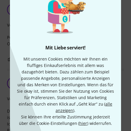
Perfekt
A
Andy-sei 08.01.2022
Verarbeitung
Perfekt für unsere Zwecke …
Ordentlich verarbeitet…
Mit Liebe serviert!
Mit unseren Cookies möchten wir Ihnen ein
0
0
BEWERTUNG MELDEN
fluffiges Einkaufserlebnis mit allem was
dazugehört bieten. Dazu zählen zum Beispiel
passende Angebote, personalisierte Anzeigen
Es kommt drauf an.
S
und das Merken von Einstellungen. Wenn das für
Shaunthesheep 25.09.2020
Sie okay ist, stimmen Sie der Nutzung von Cookies
für Präferenzen, Statistiken und Marketing
Verarbeitung
einfach durch einen Klick auf „Geht klar“ zu (
alle
anzeigen
).
Die Kabel sind extrem weich und geschmeidig. Ob das gut
Sie können Ihre erteilte Zustimmung jederzeit
ist oder schlecht muss jeder für sich selber wissen.
über die Cookie-Einstellungen (
hier
) widerrufen.
Ich persönlich finde es ganz gut, da Kunden, die sich eine
PA ausleihen gerne die Kabel total verwurstet wieder