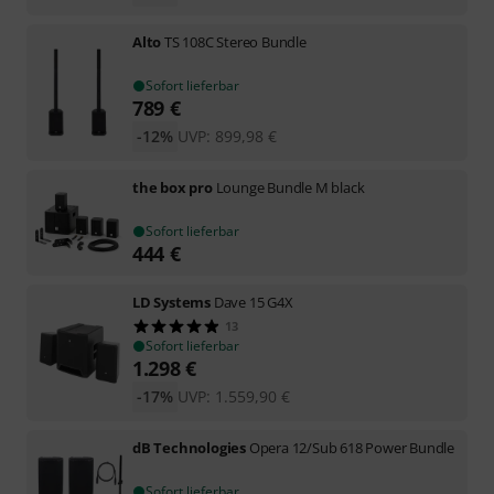
Alto
TS 108C Stereo Bundle
Sofort lieferbar
789
€
-12%
UVP:
899,98
€
the box pro
Lounge Bundle M black
Sofort lieferbar
444
€
LD Systems
Dave 15 G4X
13
Sofort lieferbar
1.298
€
-17%
UVP:
1.559,90
€
dB Technologies
Opera 12/Sub 618 Power Bundle
Sofort lieferbar