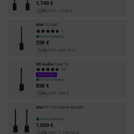
1.749
€
-12%
UVP:
1.998
€
Alto
TS 108C
9
Sofort lieferbar
399
€
-11%
UVP:
449,99
€
HK Audio
Polar 12
121
TOP-SELLER
Sofort lieferbar
898
€
-10%
UVP:
999
€
Alto
TS 112C Stereo Bundle
Sofort lieferbar
1.059
€
-12%
UVP:
1.199,98
€