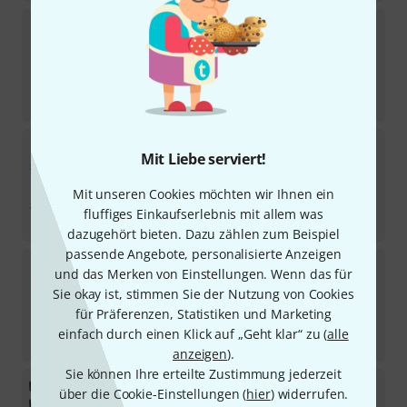
EV
ZLX 12P G2/18SP Power Bundle
Sofort lieferbar
3.269
€
-17%
UVP:
3.925,80
€
EV
EKX-12P/18SP Power Bundle
Mit Liebe serviert!
Sofort lieferbar
Mit unseren Cookies möchten wir Ihnen ein
4.715
€
fluffiges Einkaufserlebnis mit allem was
-23%
UVP:
6.145,04
€
dazugehört bieten. Dazu zählen zum Beispiel
passende Angebote, personalisierte Anzeigen
RCF
ART912/18-AS Power Bundle
und das Merken von Einstellungen. Wenn das für
Sie okay ist, stimmen Sie der Nutzung von Cookies
Sofort lieferbar
für Präferenzen, Statistiken und Marketing
4.375
€
einfach durch einen Klick auf „Geht klar“ zu (
alle
-11%
UVP:
4.907,20
€
anzeigen
).
Sie können Ihre erteilte Zustimmung jederzeit
RCF
HDL 10 Set
über die Cookie-Einstellungen (
hier
) widerrufen.