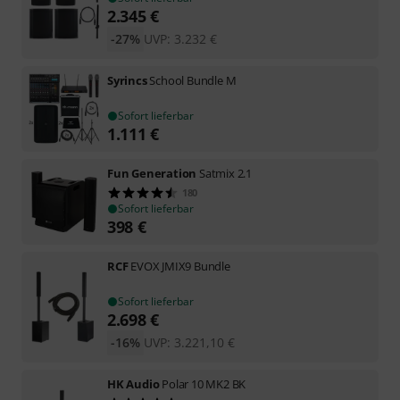
2.345
€
-27%
UVP:
3.232
€
Syrincs
School Bundle M
Sofort lieferbar
1.111
€
Fun Generation
Satmix 2.1
180
Sofort lieferbar
398
€
RCF
EVOX JMIX9 Bundle
Sofort lieferbar
2.698
€
-16%
UVP:
3.221,10
€
HK Audio
Polar 10 MK2 BK