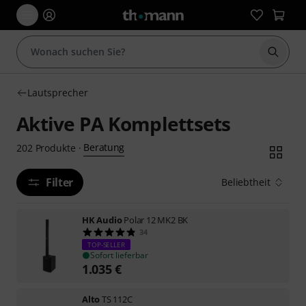
Suche 
Lautsprecher
Aktive PA Komplettsets
Beratung
202
Produkte
·
Filter
Beliebtheit
HK Audio
Polar 12 MK2 BK
34
TOP-SELLER
Sofort lieferbar
1.035
€
Alto
TS 112C