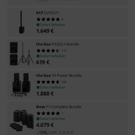
RCF
EVOX J11
6
Sofort lieferbar
1.649
€
the box
PA302 A Bundle
111
Sofort lieferbar
619
€
the box
TA Power Bundle
162
Sofort lieferbar
1.888
€
Bose
F1 Complete Bundle
1
Sofort lieferbar
4.079
€
-19%
UVP:
5.016
€