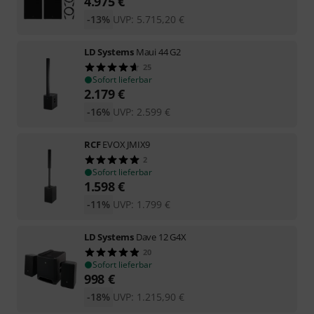
4.975
€
-13%
UVP:
5.715,20
€
LD Systems
Maui 44 G2
25
Sofort lieferbar
2.179
€
-16%
UVP:
2.599
€
RCF
EVOX JMIX9
2
Sofort lieferbar
1.598
€
-11%
UVP:
1.799
€
LD Systems
Dave 12 G4X
20
Sofort lieferbar
998
€
-18%
UVP:
1.215,90
€