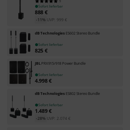
9
Sofort lieferbar
888
€
-11%
UVP:
999
€
dB Technologies
ES602 Stereo Bundle
Sofort lieferbar
825
€
JBL
PRX915/918 Power Bundle
Sofort lieferbar
4.998
€
dB Technologies
ES802 Stereo Bundle
Sofort lieferbar
1.489
€
-28%
UVP:
2.074
€