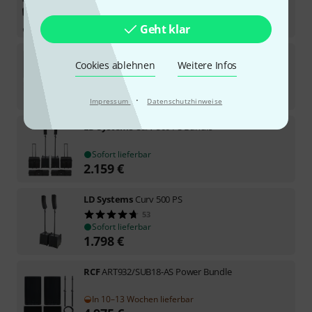
Sofort lieferbar
11.998
€
Geht klar
dB Technologies
B-Hype 12 Bundle II
Cookies ablehnen
Weitere Infos
Sofort lieferbar
1.659
€
·
Impressum
Datenschutzhinweise
LD Systems
Curv 500 PS Bundle
Sofort lieferbar
2.159
€
LD Systems
Curv 500 PS
53
Sofort lieferbar
1.798
€
RCF
ART932/SUB18-AS Power Bundle
In 10–13 Wochen lieferbar