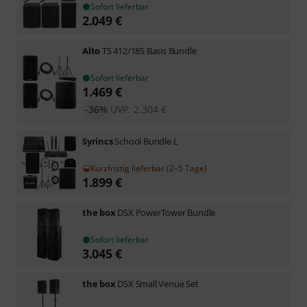
Sofort lieferbar
2.049
€
Alto
TS 412/18S Basis Bundle
Sofort lieferbar
1.469
€
-36%
UVP:
2.304
€
Syrincs
School Bundle L
Kurzfristig lieferbar (2–5 Tage)
1.899
€
the box
DSX PowerTower Bundle
Sofort lieferbar
3.045
€
the box
DSX Small Venue Set