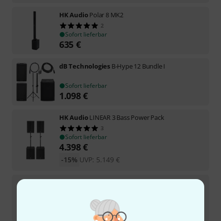
HK Audio
Polar 8 MK2
2
Sofort lieferbar
635
€
dB Technologies
B-Hype 12 Bundle I
Sofort lieferbar
1.098
€
HK Audio
LINEAR 3 Bass Power Pack
3
Sofort lieferbar
4.398
€
-15%
UVP:
5.149
€
the box pro
Achat Band Set aktiv
Sofort lieferbar
2.225
€