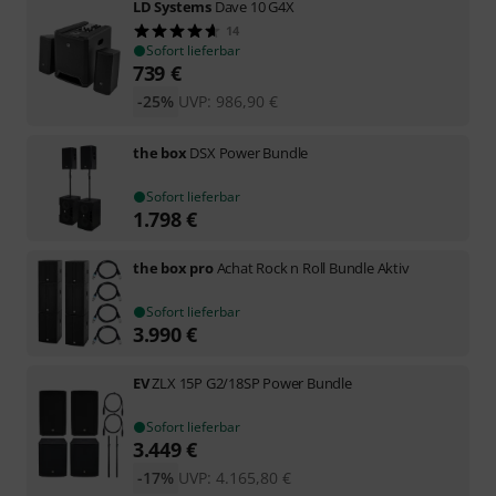
LD Systems
Dave 10 G4X
14
Sofort lieferbar
739
€
-25%
UVP:
986,90
€
the box
DSX Power Bundle
Sofort lieferbar
1.798
€
the box pro
Achat Rock n Roll Bundle Aktiv
Sofort lieferbar
3.990
€
EV
ZLX 15P G2/18SP Power Bundle
Sofort lieferbar
3.449
€
-17%
UVP:
4.165,80
€