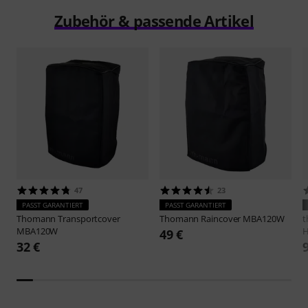
Zubehör & passende Artikel
47
23
PASST GARANTIERT
PASST GARANTIERT
Thomann
Transportcover
Thomann
Raincover MBA120W
t
MBA120W
H
49 €
32 €