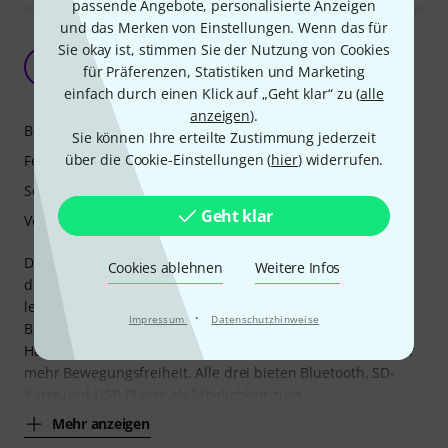
passende Angebote, personalisierte Anzeigen
und das Merken von Einstellungen. Wenn das für
Ordentliche Anlage mit gutem Preis-
Sie okay ist, stimmen Sie der Nutzung von Cookies
Leistungsverhältnis
O
für Präferenzen, Statistiken und Marketing
osaft 10.04.2022
einfach durch einen Klick auf „Geht klar“ zu (
alle
anzeigen
).
Bedienung
Sie können Ihre erteilte Zustimmung jederzeit
über die Cookie-Einstellungen (
hier
) widerrufen.
Features
Sound
Geht klar
Verarbeitung
Dank Thomanns 30-Tage-Rückgabegarantie habe ich mir
Cookies ablehnen
Weitere Infos
drei Akku-PAs zum Testen bestellt. Wichtig waren mir ein
leichter Transport und eine schnelle und einfache
·
Impressum
Datenschutzhinweise
Bedienung mit ausreichend guter Qualität für Gesang mit
Halbplayback. Eine Funkverbindung sollte es auch sein, für
mehr Bewegungsfreiheit. Alle drei bieten Bluetooth, SD-
Karte und USB-Player als Möglichkeit zum
Mehr anzeigen