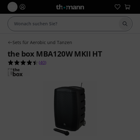
Suche 
Sets für Aerobic und Tanzen
the box MBA120W MKII HT
4.4 von 5 Sternen aus 40 Kundenbewertungen
(
40
)