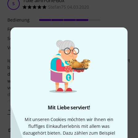
Tolle all-in-one-Box
S
Stefan75 04.03.2020
Bedienung
Features
Sound
Verarbeitung
Ich habe die Box für unseren Modellflugverein gekauft. Dort
brauchen wir eine Lösung, mit der wir die komplette Länge
des Flugfeldes beschallen können, ohne dass es zu laut
wird. Neben Hintergrundmusik brauchen wir auch gut
verständliche Sprachübertragung für die Kommentierung
der Flugvorführungen. Die MBA120W MKII funktioniert
dafür einwandfrei, es ist alles dabei,
Mit Liebe serviert!
Mehr anzeigen
Mit unseren Cookies möchten wir Ihnen ein
fluffiges Einkaufserlebnis mit allem was
9
0
BEWERTUNG MELDEN
dazugehört bieten. Dazu zählen zum Beispiel