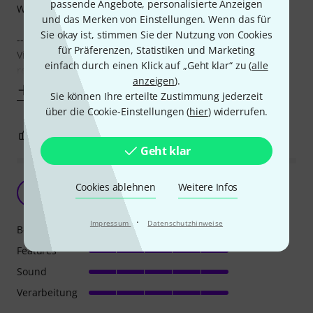
passende Angebote, personalisierte Anzeigen
Wertung würde ich mit 4 Sternen vornehmen.
und das Merken von Einstellungen. Wenn das für
Sie okay ist, stimmen Sie der Nutzung von Cookies
--- Gesamteindruck ---
für Präferenzen, Statistiken und Marketing
Viele Funktionen, akzeptabler Klang, veraltete Akkutechnik,
einfach durch einen Klick auf „Geht klar“ zu (
alle
recht robust, ordentliche Handhabung, praktische
anzeigen
).
Mehr anzeigen
Sie können Ihre erteilte Zustimmung jederzeit
über die Cookie-Einstellungen (
hier
) widerrufen.
4
1
BEWERTUNG MELDEN
Geht klar
Für unseren Verein ein Topgerät!
Cookies ablehnen
Weitere Infos
H
Hansn29 09.05.2022
·
Impressum
Datenschutzhinweise
Bedienung
Features
Sound
Verarbeitung