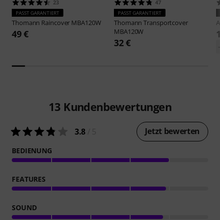
23
47
PASST GARANTIERT
PASST GARANTIERT
Thomann
Raincover MBA120W
Thomann
Transportcover
MBA120W
49 €
32 €
13
Kundenbewertungen
Jetzt bewerten
3.8
/ 5
BEDIENUNG
FEATURES
SOUND