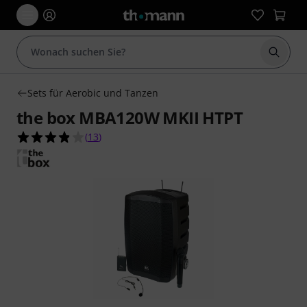
Suche 
Sets für Aerobic und Tanzen
the box MBA120W MKII HTPT
3.8 von 5 Sternen aus 13 Kundenbewertungen
(
13
)