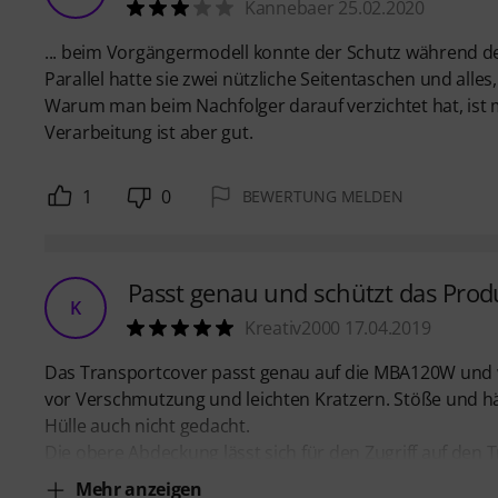
Kannebaer 25.02.2020
... beim Vorgängermodell konnte der Schutz während de
Parallel hatte sie zwei nützliche Seitentaschen und all
Warum man beim Nachfolger darauf verzichtet hat, ist m
Verarbeitung ist aber gut.
1
0
BEWERTUNG MELDEN
Passt genau und schützt das Prod
K
Kreativ2000 17.04.2019
Das Transportcover passt genau auf die MBA120W und wir
vor Verschmutzung und leichten Kratzern. Stöße und hä
Hülle auch nicht gedacht.
Die obere Abdeckung lässt sich für den Zugriff auf den 
Mehr anzeigen