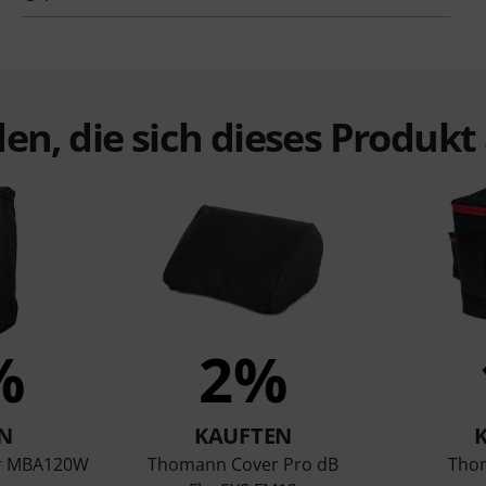
en, die sich dieses Produk
%
2%
N
KAUFTEN
r MBA120W
Thomann Cover Pro dB
Tho