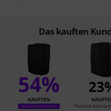
Das kauften Kund
54%
23
KAUFTEN
KAUFTE
Thomann Raincove
GENAU DIESES PRODUKT