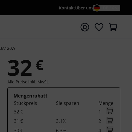
Kontakt
Über uns
DE / €
e mit Suchwort {searchTerm} starten
MBA120W
32
€
Alle Preise inkl. MwSt.
Mengenrabatt
Stückpreis
Sie sparen
Menge
32 €
1
31 €
3,1%
2
30 €
6,3%
4