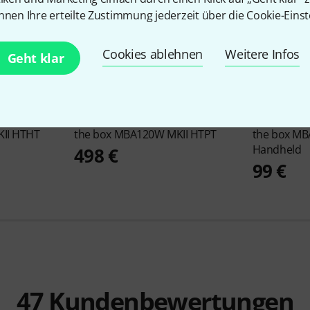
nnen Ihre erteilte Zustimmung jederzeit über die Cookie-Einst
Cookies ablehnen
Weitere Infos
Geht klar
13
II HTHT
the box
MBA120W MKII HTPT
the box
MB
Handheld
498 €
99 €
47
Kundenbewertungen