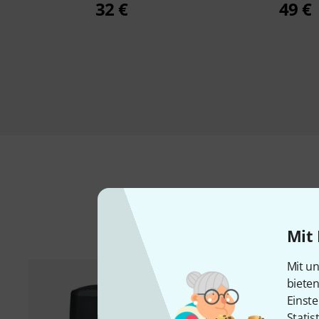
32 €
49 €
Mit 
Mit un
biete
Einste
Statis