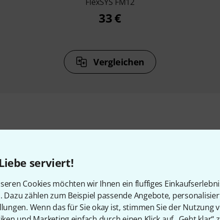
FlexSYS FM12
33 €
Vergleichen
Zubehör & passende Artike
Liebe serviert!
seren Cookies möchten wir Ihnen ein fluffiges Einkaufserlebn
n. Dazu zählen zum Beispiel passende Angebote, personalisie
llungen. Wenn das für Sie okay ist, stimmen Sie der Nutzung 
tiken und Marketing einfach durch einen Klick auf „Geht klar“ z