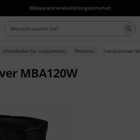
Reparaturservice
Zahlungssicherheit
Such
Schutzhüllen für Lautsprecher
Thomann
Transportcover 
over MBA120W
ewertungen