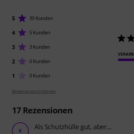
5
39 Kunden
4
5 Kunden
3
3 Kunden
VERARB
2
0 Kunden
1
0 Kunden
Bewertungsrichtlinien
17
Rezensionen
Als Schutzhülle gut, aber...
K