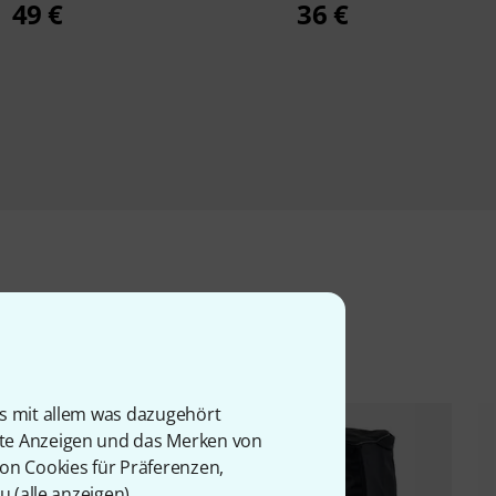
49 €
36 €
l
is mit allem was dazugehört
rte Anzeigen und das Merken von
von Cookies für Präferenzen,
u (
alle anzeigen
).