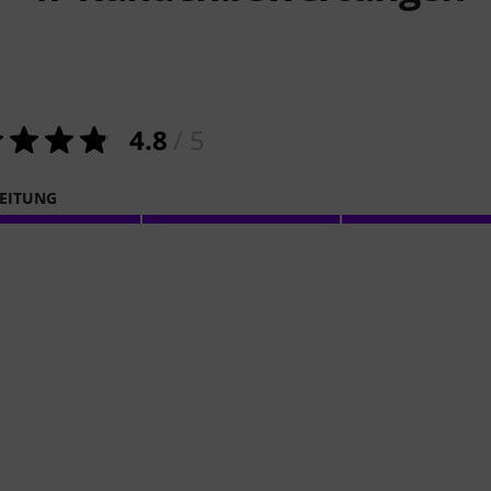
4.8
/ 5
EITUNG