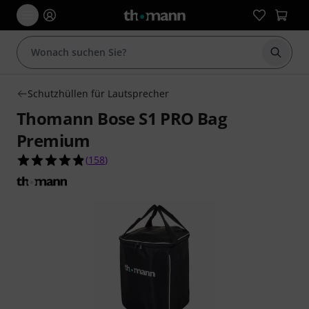
Suche 
Schutzhüllen für Lautsprecher
Thomann Bose S1 PRO Bag
Premium
4.9 von 5 Sternen aus 158 Kundenbewertungen
(
158
)