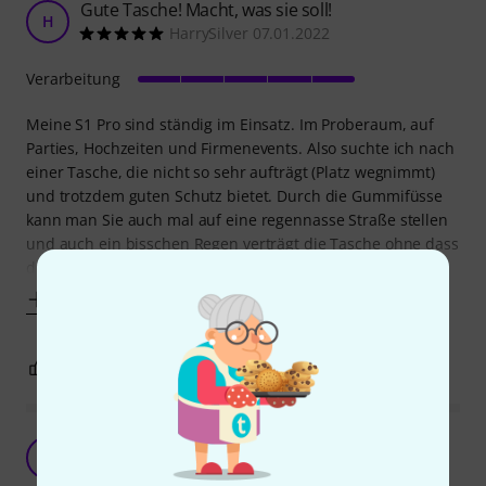
Gute Tasche! Macht, was sie soll!
H
HarrySilver 07.01.2022
Verarbeitung
Meine S1 Pro sind ständig im Einsatz. Im Proberaum, auf
Parties, Hochzeiten und Firmenevents. Also suchte ich nach
einer Tasche, die nicht so sehr aufträgt (Platz wegnimmt)
und trotzdem guten Schutz bietet. Durch die Gummifüsse
kann man Sie auch mal auf eine regennasse Straße stellen
und auch ein bisschen Regen verträgt die Tasche ohne dass
die Lautsprecher nass
Mehr anzeigen
3
0
BEWERTUNG MELDEN
Perfekte Tasche für das Bose S1
C
Christian_66a 27.01.2021