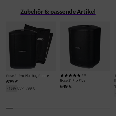
Zubehör & passende Artikel
Bose
S1 Pro Plus Bag Bundle
221
Bose
S1 Pro Plus
B
679 €
649 €
-15%
UVP: 799 €