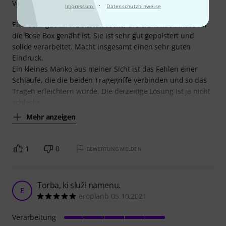
Verarbeitung
·
Impressum
Datenschutzhinweise
Eine sehr gut verarbeitete Tasche, die exakt nach Mass für
die Bose Box genäht ist. Sie ist sehr gut gepolstert und
solide verarbeitet. Macht insgesamt einen sehr guten
Eindruck.
Ein kleines Manko aus meiner Sicht ist das Fehlen einer
Schlaufe, die die beiden Tragegriffe verbinden und so das
Tragen erleichtern würde. Die derzeitige Lösung ist ja nicht
schlecht,
Mehr anzeigen
1
0
BEWERTUNG MELDEN
Torba, ki služi namenu.
E
eroplanb 05.10.2021
Verarbeitung