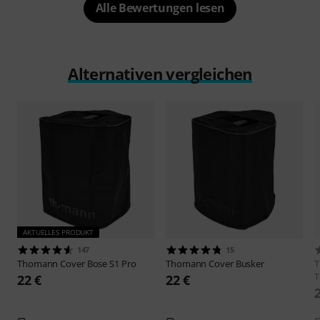
Alle Bewertungen lesen
Alternativen vergleichen
AKTUELLES PRODUKT
147
15
Thomann
Cover Bose S1 Pro
Thomann
Cover Busker
T
22 €
22 €