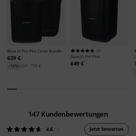
Bose
S1 Pro Plus Cover Bundle
221
Bose
S1 Pro Plus
B
659 €
649 €
-18%
UVP: 799 €
147
Kundenbewertungen
Jetzt bewerten
4.6
/ 5