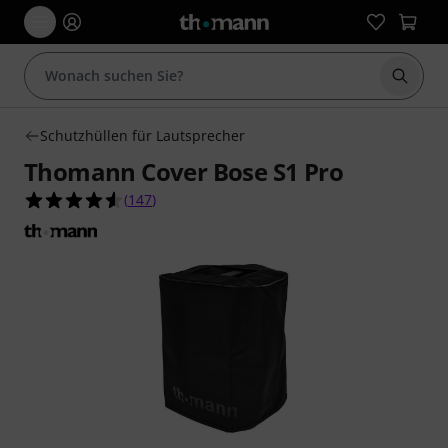
Suche 
Schutzhüllen für Lautsprecher
Thomann Cover Bose S1 Pro
4.6 von 5 Sternen aus 147 Kundenbewertungen
(
147
)