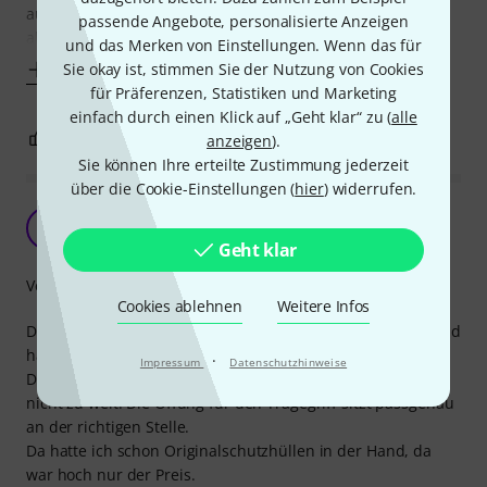
auf der Box zuverlässig zu vermeiden, spritzwasser-
passende Angebote, personalisierte Anzeigen
abweisend, und dünn genug, um es - wenn
und das Merken von Einstellungen. Wenn das für
Mehr anzeigen
Sie okay ist, stimmen Sie der Nutzung von Cookies
für Präferenzen, Statistiken und Marketing
einfach durch einen Klick auf „Geht klar“ zu (
alle
3
0
anzeigen
).
BEWERTUNG MELDEN
Sie können Ihre erteilte Zustimmung jederzeit
über die Cookie-Einstellungen (
hier
) widerrufen.
Alles Gut
W
Welson 09.05.2023
Geht klar
Verarbeitung
Cookies ablehnen
Weitere Infos
Die Schutzhülle ist aus festem Material, gut verarbeiten und
hat eine sehr gute Passform.
·
Impressum
Datenschutzhinweise
Dadurch ist das Handling absolut top, nicht zu eng und
nicht zu weit. Die Öffung für den Tragegriff sitzt passgenau
an der richtigen Stelle.
Da hatte ich schon Originalschutzhüllen in der Hand, da
war hoch nur der Preis.