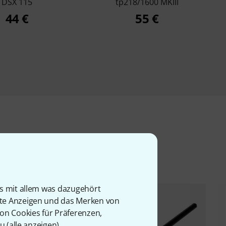
DSX 115
tp218/1600 MKIII
44 €
55 €
l
is mit allem was dazugehört
rte Anzeigen und das Merken von
von Cookies für Präferenzen,
u (
alle anzeigen
).