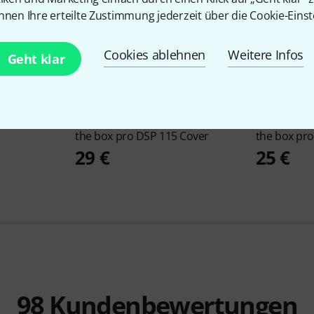
nnen Ihre erteilte Zustimmung jederzeit über die Cookie-Einst
Cookies ablehnen
Weitere Infos
Geht klar
/ 18 Power
201
the box pro
DSP 115 Cover
the box pr
29 €
25 €
98
Kundenbewertungen