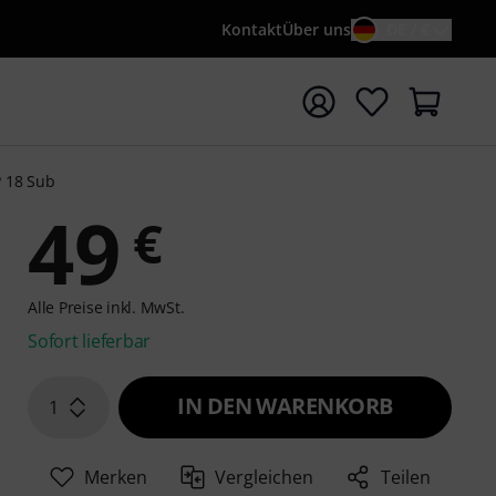
Kontakt
Über uns
DE / €
e mit Suchwort {searchTerm} starten
P 18 Sub
49
€
Alle Preise inkl. MwSt.
Sofort lieferbar
IN DEN WARENKORB
1
Merken
Vergleichen
Teilen