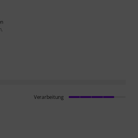
en
n,
Verarbeitung