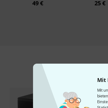
49 €
25 €
Mit 
Mit un
biete
Einste
Statis