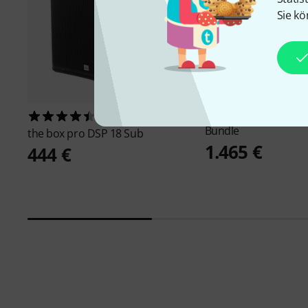
Sie kö
the box pro
DSP 112 
392
Bundle
the box pro
DSP 18 Sub
1.465 €
444 €