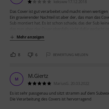
keksww 17.12.2018
Das Cover ist gut verarbeitet und macht einen wertigen
Ein gravierender Nachteil ist aber der, das man das Co
Sub montiert hat. Es ist schon schade, das der Sub keine
das nun aber das Cover ebenfalls nicht dafür gedacht ist,
Mehr anzeigen
8
6
BEWERTUNG MELDEN
M.Giertz
M
MariusG. 20.03.2022
Es ist sehr passgenau und sitzt stramm auf dem Subwo
Die Verarbeitung des Covers ist hervorragend