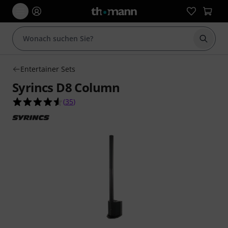
Suche 
Entertainer Sets
Syrincs D8 Column
4.6 von 5 Sternen aus 35 Kundenbewertungen
(
35
)