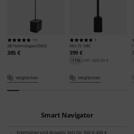
711
9
dB Technologies
ES602
Alto
TS 108C
P
385 €
399 €
-11%
UVP: 449,99 €
Vergleichen
Vergleichen
Smart Navigator
Entertainer und Acoustic Sets für 350 €–450 €