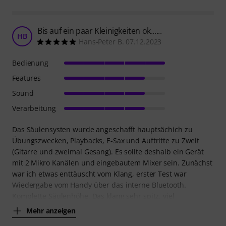
Bis auf ein paar Kleinigkeiten ok......
HB
Hans-Peter B. 07.12.2023
Bedienung
Features
Sound
Verarbeitung
Das Säulensysten wurde angeschafft hauptsächich zu
Übungszwecken, Playbacks, E-Sax und Auftritte zu Zweit
(Gitarre und zweimal Gesang). Es sollte deshalb ein Gerät
mit 2 Mikro Kanälen und eingebautem Mixer sein. Zunächst
war ich etwas enttäuscht vom Klang, erster Test war
Wiedergabe vom Handy über das interne Bluetooth.
Komplette Säulenhöhe. Das klang sehr spitz, viel
Mehr anzeigen