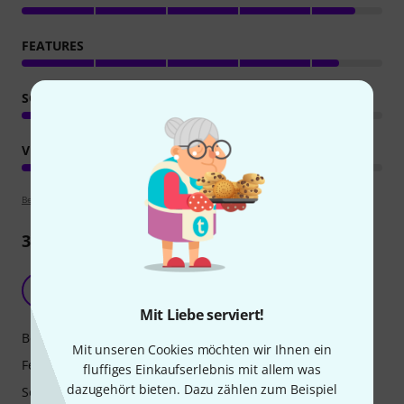
FEATURES
SOUND
VERARBEITUNG
Bewertungsrichtlinien
34
Rezensionen
Lass dich überraschen....
MJ
MastermiX J. 19.05.2023
Mit Liebe serviert!
Bedienung
Mit unseren Cookies möchten wir Ihnen ein
Features
fluffiges Einkaufserlebnis mit allem was
dazugehört bieten. Dazu zählen zum Beispiel
Sound