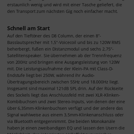
erstaunlich wenig und wird mit einer Tasche geliefert, die
den Transport zum nächsten Gig noch einfacher macht.
Schnell am Start
Auf den Tieftöner des D8 Column, der einen 8“-
Basslautsprecher mit 1,5“-Voicecoil und bis zu 120W RMS
beherbergt, fußen ein Distanzmodul und sechs 2,75“-
Satellitenspeaker. Sie übernehmen ab der Trennfrequenz
von 200Hz und bringen eine Ausgangsleistung von 120W
mit. Die Leistungsaufnahme der Klein-PA mit Class-D-
Endstufe liegt bei 250W, während ihr Audio-
Übertragungsbereich zwischen 55Hz und 18.000Hz liegt.
Insgesamt sind maximal 121dB SPL drin. Auf der Rückseite
des Sockels liegt das Anschlussfeld mit zwei XLR-Klinken-
Kombibuchsen und zwei Stereo-Inputs, von denen der eine
über 6,35mm-Klinkenbuchsen verfügt und der andere das
Signal wahlweise aus einem 3,5mm-Klinkenanschluss oder
via Bluetooth entgegennimmt. Die beiden Monokanäle
haben je einen zweibandigen EQ und lassen den Usern die