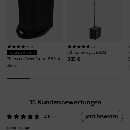
8
711
dB Technologies
ES602
A
PASST GARANTIERT
385 €
Thomann
Cover Syrincs D8 Sub
33 €
35
Kundenbewertungen
Jetzt bewerten
4.6
/ 5
BEDIENUNG