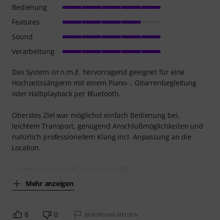
Bedienung
Features
Sound
Verarbeitung
Das System ist n.m.E. hervorragend geeignet für eine
Hochzeitssängerin mit einem Piano- , Gitarrenbegleitung
oder Halbplayback per Bluetooth.
Oberstes Ziel war möglichst einfach Bedienung bei,
leichtem Transport, genügend Anschlußmöglichkeiten und
natürlich professionellem Klang incl. Anpassung an die
Location.
Ersetzt wird eine HK Lucas Nano 300,
Mehr anzeigen
8
0
BEWERTUNG MELDEN