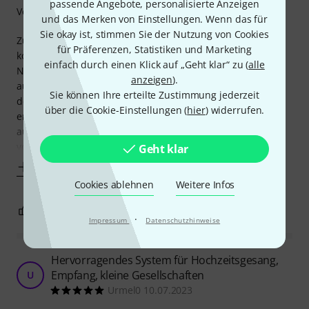
passende Angebote, personalisierte Anzeigen
Verarbeitung
und das Merken von Einstellungen. Wenn das für
Sie okay ist, stimmen Sie der Nutzung von Cookies
Zuerst muss man den Thomännern wieder mal Lob für die
für Präferenzen, Statistiken und Marketing
komplette Abwicklung aussprechen.
einfach durch einen Klick auf „Geht klar“ zu (
alle
Nun zur D8: Sehr leicht zu transportieren und flott
anzeigen
).
aufzubauen. Ich habe diese Anlage (2 Stück) auf anraten
Sie können Ihre erteilte Zustimmung jederzeit
der PA-Abteilung gekauft um zwei Dinge abzudecken. Zum
über die Cookie-Einstellungen (
hier
) widerrufen.
ersten für den Proberaum, zum zweiten um mit der Band
auch kleinere Veranstaltungen zu spielen. Da noch etwas
von
Geht klar
Mehr anzeigen
Cookies ablehnen
Weitere Infos
18
6
BEWERTUNG MELDEN
·
Impressum
Datenschutzhinweise
Hervorragendes System für Hochzeitsgesang,
Empfang, kleine Gesellschaften
U
Urmel0 10.07.2023