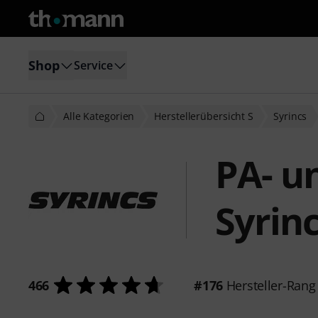
Shop
Service
Alle Kategorien
Herstellerübersicht S
Syrincs
PA- u
Syrin
466
#176
Hersteller-Rang