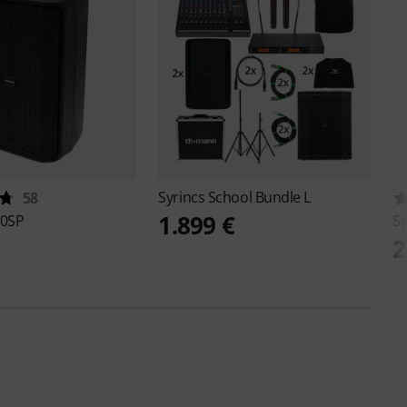
Syrincs
School Bundle L
58
1.899 €
0SP
Sy
2