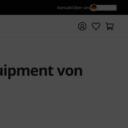
Kontakt
Über uns
DE / €
e mit Suchwort {searchTerm} starten
uipment von