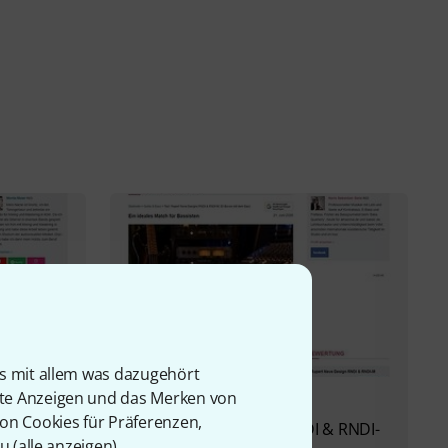
is mit allem was dazugehört
rte Anzeigen und das Merken von
Testbericht
von Cookies für Präferenzen,
Rupert Neve Designs RNDI & RNDI-
u (
alle anzeigen
).