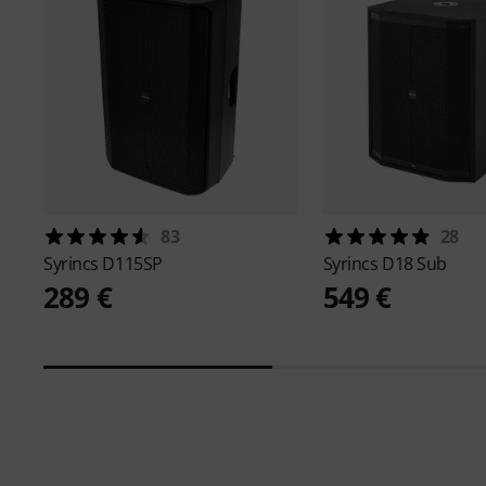
83
28
Syrincs
D115SP
Syrincs
D18 Sub
289 €
549 €