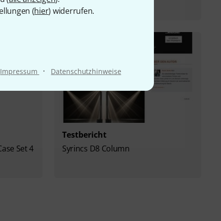
M
ellungen (
hier
) widerrufen.
·
Impressum
Datenschutzhinweise
Testbericht
Case Set 4
Syrincs D8 Column