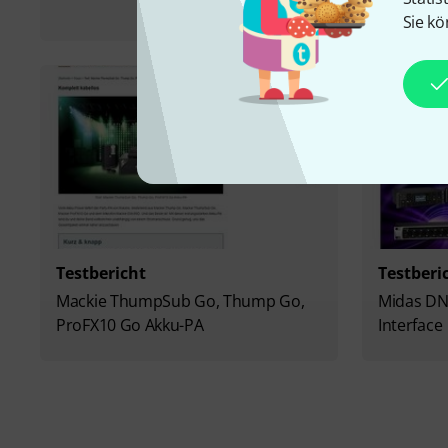
Sie kö
Testbericht
Testberi
Mackie ThumpSub Go, Thump Go,
Midas DN
ProFX10 Go Akku-PA
Interface