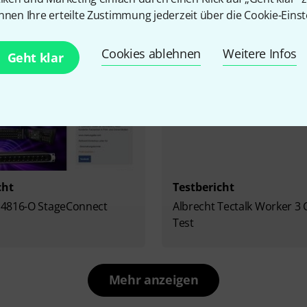
nnen Ihre erteilte Zustimmung jederzeit über die Cookie-Einst
Cookies ablehnen
Weitere Infos
Geht klar
cht
Testbericht
4816-O StageConnect
Albrecht Tectalk Worker 3 
Test
Mehr anzeigen