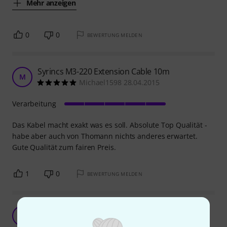
Mehr anzeigen
0
0
BEWERTUNG MELDEN
Syrincs M3-220 Extension Cable 10m
M
Michael1598 28.04.2015
Verarbeitung
Das Kabel macht exakt was es soll. Absolute Top Qualität -
habe aber auch von Thomann nichts anderes erwartet.
Gute Qualität zum fairen Preis.
1
0
BEWERTUNG MELDEN
Für unterwegs sehr zu Empfehlen
MS
MaTo Sounds 28.08.2019