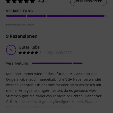
Jetzt bewerten
4.9
/ 5
VERARBEITUNG
Bewertungsrichtlinien
9
Rezensionen
Gutes Kabel
S
ShaakDJ 16.09.2019
Verarbeitung
Man hört immer wieder, dass für das M3-220 statt der
Originalkabel auch handelsübliche VGA Kabel verwendet
werden könnten. Ob das stimmt oder nicht wollte ich mit
meiner Anlage nur ungern testen, da es genauso viele
Stimmen gibt die dabei von Fehlern berichten. Daher der
Griff zu diesen (nicht grade günstigen) Kabeln. Was soll
man noch viel weiter sagen? Die Stecker