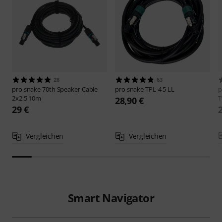
28
63
pro snake
70th Speaker Cable
pro snake
TPL-4 5 LL
p
2x2,5 10m
T
28,90 €
29 €
Vergleichen
Vergleichen
Smart Navigator