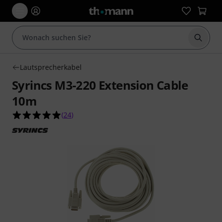
Suche 
Lautsprecherkabel
Syrincs M3-220 Extension Cable
10m
4.9 von 5 Sternen aus 24 Kundenbewertungen
(
24
)