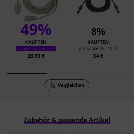
49%
8%
KAUFTEN
KAUFTEN
pro snake TPL 10 LL
GENAU DIESES PRODUKT
28,90 €
34 €
Vergleichen
Zubehör & passende Artikel