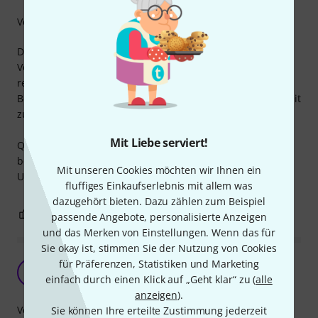
Verarbeitung
Da ich die Syrincs viel auf Tour benutze sind die Standard
Verbindungskabel zu den Top Monitoren vom Werk aus
recht kurz gewählt.
Bei der 10m Ausführung hat man endlich genügend Freiheit
zur Positionierung der Top Monitore.
Mit Liebe serviert!
Qualtitativ sind diese genau so gut wie die werksseitig
beigelegten Kabeln, zumindest ist mir noch keine
Mit unseren Cookies möchten wir Ihnen ein
Unterschied aufgefallen.
fluffiges Einkaufserlebnis mit allem was
dazugehört bieten. Dazu zählen zum Beispiel
0
0
BEWERTUNG MELDEN
passende Angebote, personalisierte Anzeigen
und das Merken von Einstellungen. Wenn das für
Sie okay ist, stimmen Sie der Nutzung von Cookies
für Präferenzen, Statistiken und Marketing
Tut zuverlässig was es soll
P
einfach durch einen Klick auf „Geht klar“ zu (
alle
PA-Fritze 05.10.2020
anzeigen
).
Verarbeitung
Sie können Ihre erteilte Zustimmung jederzeit