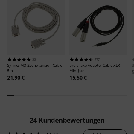
33
777
Syrincs
M3-220 Extension Cable
pro snake
Adapter Cable XLR -
t
5m
Mini Jack
21,90 €
15,50 €
24
Kundenbewertungen