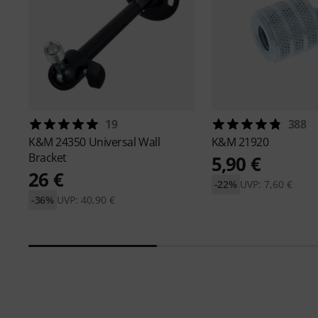
19
388
K&M
24350 Universal Wall
K&M
21920
Bracket
5,90 €
26 €
-22%
UVP: 7,60 €
-36%
UVP: 40,90 €