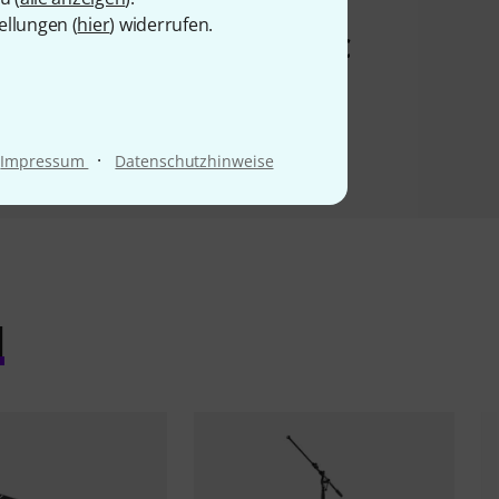
lmount MSW1
Plate
ellungen (
hier
) widerrufen.
19,90 €
29 €
·
Impressum
Datenschutzhinweise
l