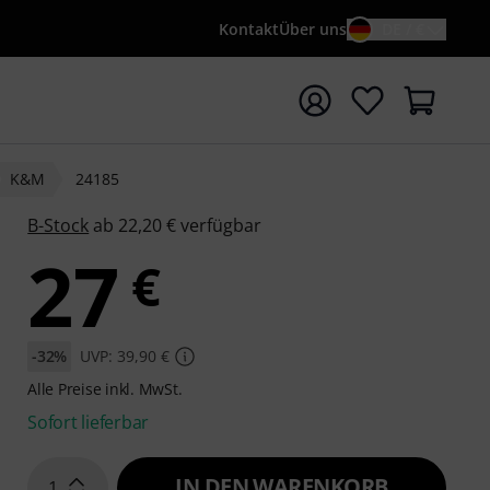
Kontakt
Über uns
DE / €
e mit Suchwort {searchTerm} starten
K&M
24185
B-Stock
ab 22,20 € verfügbar
27
€
-32%
UVP: 39,90 €
Alle Preise inkl. MwSt.
Sofort lieferbar
IN DEN WARENKORB
1