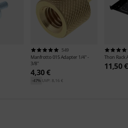
549
Manfrotto
015 Adapter 1/4" -
Thon
Rack 
3/8"
11,50 
4,30 €
-47%
UVP: 8,16 €