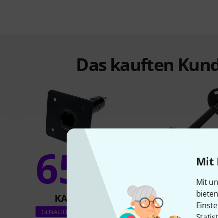
Das kauften Kund
65%
Mit 
12
Mit un
biete
KAUFTEN
KAUFTE
Einste
K&M 24350 Univer
GENAU DIESES PRODUKT
Statis