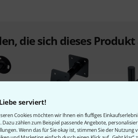
en, die sich dieses Produk
Liebe serviert!
%
3%
seren Cookies möchten wir Ihnen ein fluffiges Einkaufserlebn
n. Dazu zählen zum Beispiel passende Angebote, personalisie
N
KAUFTEN
llungen. Wenn das für Sie okay ist, stimmen Sie der Nutzung 
sal Wall
K&M 24185 Universal Wall
Milleni
tiken und Marketing einfach durch einen Klick auf „Geht klar“ z