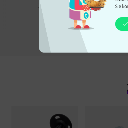
Bracket
27 €
Sie kö
26 €