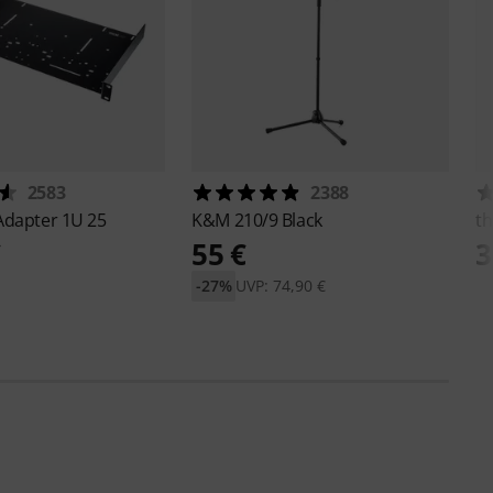
2583
2388
Adapter 1U 25
K&M
210/9 Black
th
€
55 €
3
-27%
UVP: 74,90 €