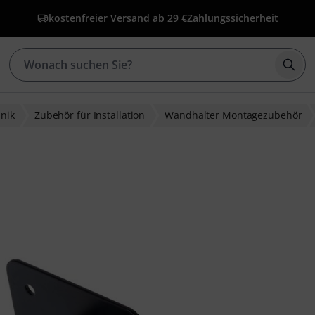
kostenfreier Versand ab 29 €
Zahlungssicherheit
Such
hnik
Zubehör für Installation
Wandhalter Montagezubehör
ewertungen