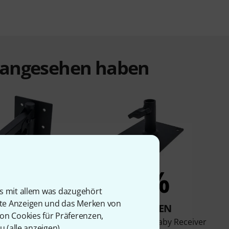
t angesehen haben
3%
2%
is mit allem was dazugehört
rte Anzeigen und das Merken von
KAUFTEN
KAUFTEN
von Cookies für Präferenzen,
um Multi Speaker
Doughty G1128 Baby Receiver
u (
alle anzeigen
).