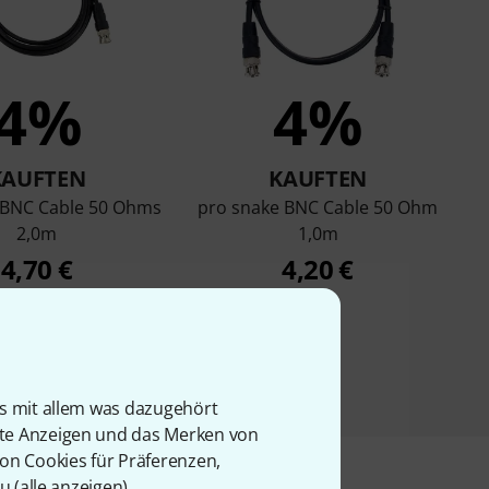
4%
4%
KAUFTEN
KAUFTEN
 BNC Cable 50 Ohms
pro snake BNC Cable 50 Ohm
2,0m
1,0m
4,70 €
4,20 €
is mit allem was dazugehört
rte Anzeigen und das Merken von
von Cookies für Präferenzen,
u (
alle anzeigen
).