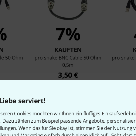
%
7%
N
KAUFTEN
ble 50 Ohm
pro snake BNC Cable 50 Ohm
pro snake
0,5m
3,50 €
Liebe serviert!
Vergleichen
seren Cookies möchten wir Ihnen ein fluffiges Einkaufserlebn
n. Dazu zählen zum Beispiel passende Angebote, personalisie
llungen. Wenn das für Sie okay ist, stimmen Sie der Nutzung 
tiken und Marketing einfach durch einen Klick auf „Geht klar“ z