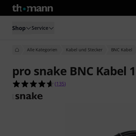
Shop
Service
Alle Kategorien
Kabel und Stecker
BNC Kabel
pro snake BNC Kabel 
4.6 von 5 Sternen aus 135 Kunden
(
135
)