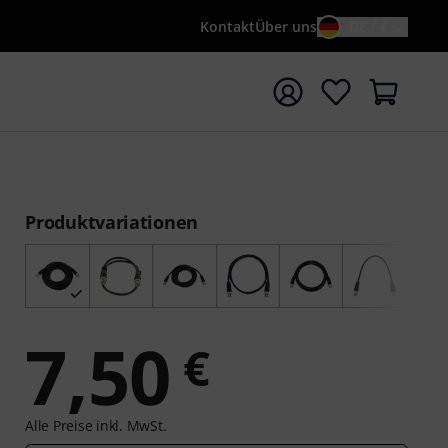
Kontakt
Über uns
DE / €
e mit Suchwort {searchTerm} starten
Produktvariationen
7,50
€
Alle Preise inkl. MwSt.