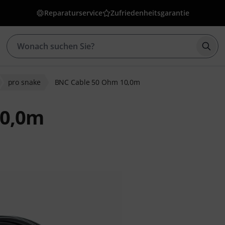
Reparaturservice
Zufriedenheitsgarantie
Such
pro snake
BNC Cable 50 Ohm 10,0m
10,0m
bewertungen