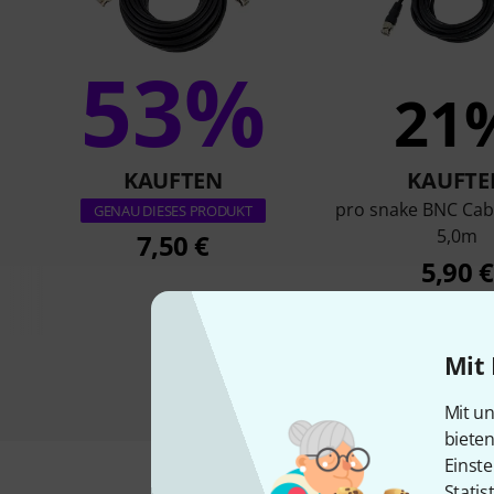
53%
21
KAUFTEN
KAUFTE
pro snake BNC Ca
GENAU DIESES PRODUKT
5,0m
7,50 €
5,90 €
Mit 
Mit un
biete
Einste
Statis