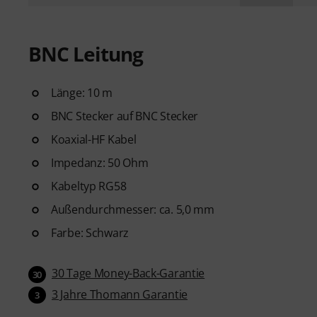
BNC Leitung
Länge: 10 m
BNC Stecker auf BNC Stecker
Koaxial-HF Kabel
Impedanz: 50 Ohm
Kabeltyp RG58
Außendurchmesser: ca. 5,0 mm
Farbe: Schwarz
30 Tage Money-Back-Garantie
30
3 Jahre Thomann Garantie
3