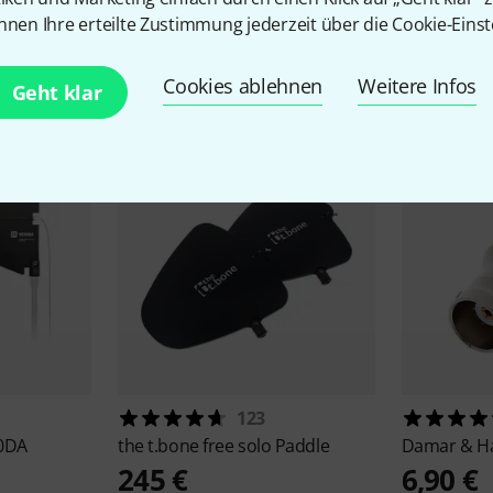
nnen Ihre erteilte Zustimmung jederzeit über die Cookie-Einst
Zubehör & passende Artike
Cookies ablehnen
Weitere Infos
Geht klar
123
0DA
the t.bone
free solo Paddle
Damar & H
245 €
6,90 €