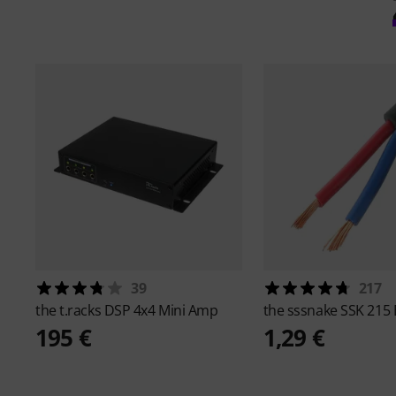
39
217
the t.racks
DSP 4x4 Mini Amp
the sssnake
SSK 215
195 €
1,29 €