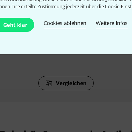
nnen Ihre erteilte Zustimmung jederzeit über die Cookie-Einst
%
6%
Cookies ablehnen
Weitere Infos
Geht klar
N
KAUFTEN
 8 Ohm
Visaton DL 18/2SQ
42 €
Vergleichen