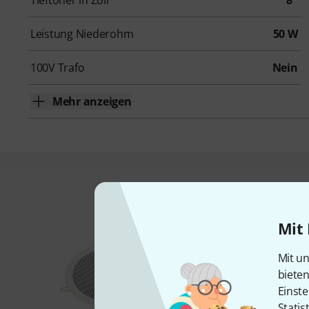
Tieftöner in Zoll
8"
Leistung Niederohm
50 W
100V Trafo
Nein
Mehr anzeigen
Das kauften Kund
Mit 
Mit un
biete
Einste
Statis