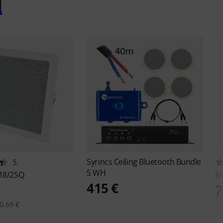
l
Syrincs
Ceiling Bluetooth Bundle
5
S WH
18/2SQ
R
415 €
7
0,69 €