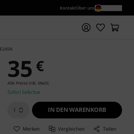
Kontakt
Über uns
DE / €
e mit Suchwort {searchTerm} starten
E245N
35
€
Alle Preise inkl. MwSt.
Sofort lieferbar
IN DEN WARENKORB
1
Merken
Vergleichen
Teilen