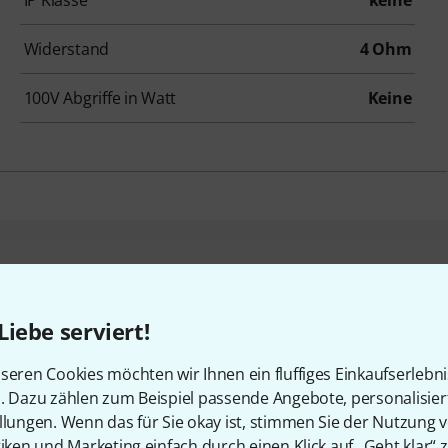
IP Klasse
keine
Widerstand
4 Ohm
100V Abgriffe in Watt
Keine
en, die sich dieses Produk
Liebe serviert!
seren Cookies möchten wir Ihnen ein fluffiges Einkaufserlebn
n. Dazu zählen zum Beispiel passende Angebote, personalisie
llungen. Wenn das für Sie okay ist, stimmen Sie der Nutzung 
tiken und Marketing einfach durch einen Klick auf „Geht klar“ z