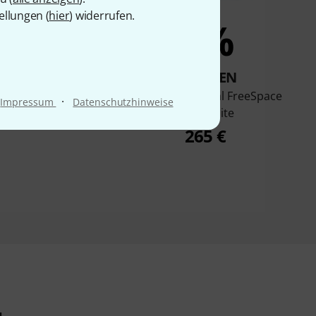
ellungen (
hier
) widerrufen.
5%
5%
KAUFTEN
KAUFTEN
RCF Pl 6X
Bose Professional FreeSpace
·
Impressum
Datenschutzhinweise
FS2C white
57 €
265 €