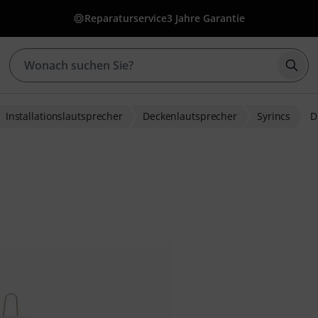
Reparaturservice
3 Jahre Garantie
Such
Installationslautsprecher
Deckenlautsprecher
Syrincs
D
wertungen