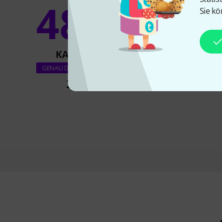
48%
Sie kö
9
KAUFTEN
KAUFTE
Visaton DL 10
GENAU DIESES PRODUKT
35 €
29 €