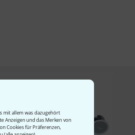
t angesehen haben
is mit allem was dazugehört
rte Anzeigen und das Merken von
von Cookies für Präferenzen,
u (
alle anzeigen
).