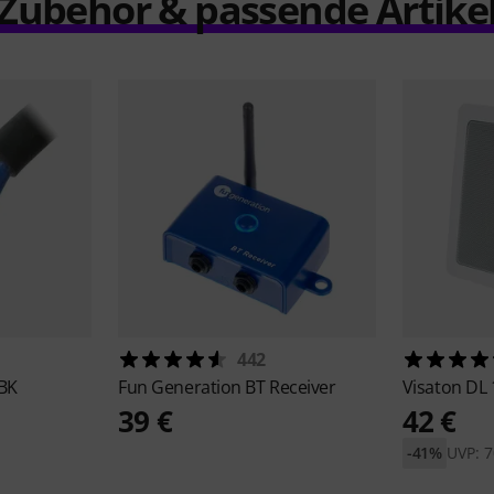
Zubehör & passende Artike
442
 BK
Fun Generation
BT Receiver
Visaton
DL 
39 €
42 €
-41%
UVP: 7