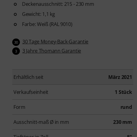
Deckenausschnitt: 215 - 230 mm
Gewicht: 1,1 kg
Farbe: Weiß (RAL 9010)
30 Tage Money-Back-Garantie
30
3 Jahre Thomann Garantie
3
Erhältlich seit
März 2021
Verkaufseinheit
1 Stück
Form
rund
Ausschnitt-maß Ø in mm
230 mm