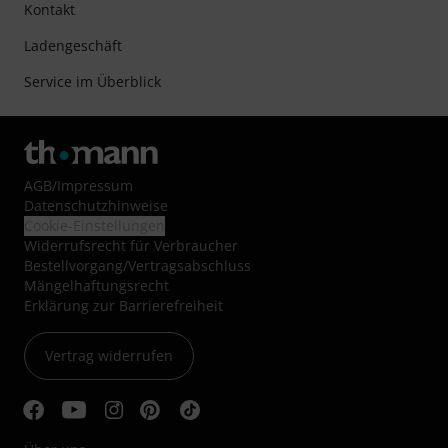
Kontakt
Ladengeschäft
Service im Überblick
AGB
/
Impressum
Datenschutzhinweise
Cookie-Einstellungen
Widerrufsrecht für Verbraucher
Bestellvorgang/Vertragsabschluss
Mängelhaftungsrecht
Erklärung zur Barrierefreiheit
Vertrag widerrufen