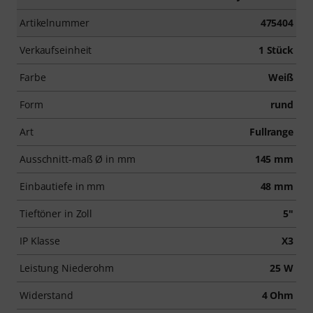
Artikelnummer
475404
Verkaufseinheit
1 Stück
Farbe
Weiß
Form
rund
Art
Fullrange
Ausschnitt-maß Ø in mm
145 mm
Einbautiefe in mm
48 mm
Tieftöner in Zoll
5"
IP Klasse
X3
Leistung Niederohm
25 W
Widerstand
4 Ohm