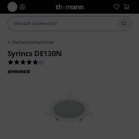
Suche 
Deckenlautsprecher
Syrincs DE130N
5.0 von 5 Sternen aus 1 Kundenbewertungen
(
1
)