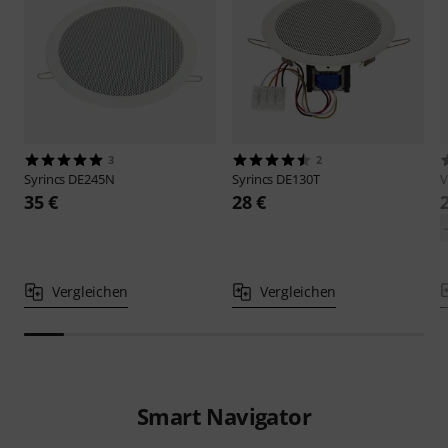
3
2
Syrincs
DE245N
Syrincs
DE130T
V
35 €
28 €
Vergleichen
Vergleichen
Smart Navigator