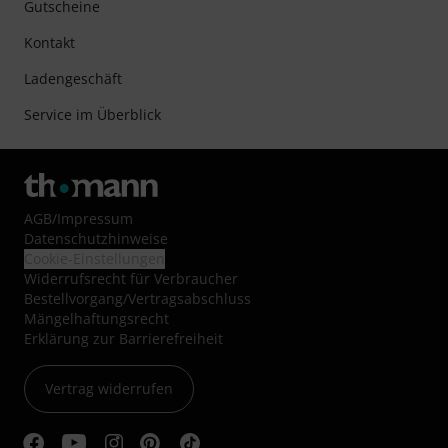
Gutscheine
Kontakt
Ladengeschäft
Service im Überblick
AGB
/
Impressum
Datenschutzhinweise
Cookie-Einstellungen
Widerrufsrecht für Verbraucher
Bestellvorgang/Vertragsabschluss
Mängelhaftungsrecht
Erklärung zur Barrierefreiheit
Vertrag widerrufen