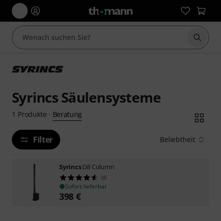
Suche 
Syrincs Säulensysteme
Beratung
1
Produkte
·
Filter
Beliebtheit
Syrincs
D8 Column
35
Sofort lieferbar
398
€