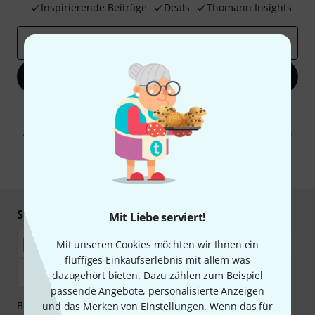
Inspirierende Beiträge
Deals
Thomann Insights
E-Mail-Adresse
*
Jetzt anmelden
Mit Klick auf „Jetzt anmelden“ stimmen Sie dem Erhalt von E-Mail-
Werbung und einer Messung des E-Mail-Nutzungsverhaltens zu. Die
Abmeldung ist jederzeit möglich. Weitere Informationen finden Sie in
unseren
Datenschutzhinweisen
.
* Pflichtfeld
Sicher einkaufen & bezahlen
Mit Liebe serviert!
Mit unseren Cookies möchten wir Ihnen ein
fluffiges Einkaufserlebnis mit allem was
dazugehört bieten. Dazu zählen zum Beispiel
passende Angebote, personalisierte Anzeigen
Bezahlen Sie vertraulich und sicher per Nachnahme,
und das Merken von Einstellungen. Wenn das für