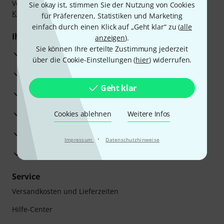
Vorkasse, PayPal, Amazon Pay,
Klarna Sofort bezahlen
,
Sie okay ist, stimmen Sie der Nutzung von Cookies
Klarna Ratenzahlung
oder Kreditkarte.
für Präferenzen, Statistiken und Marketing
einfach durch einen Klick auf „Geht klar“ zu (
alle
Ihre Vorteile
anzeigen
).
Sie können Ihre erteilte Zustimmung jederzeit
3 Jahre Thomann Garantie
über die Cookie-Einstellungen (
hier
) widerrufen.
30 Tage Money-Back-Garantie
Geht klar
Reparaturservice
Beratung durch Fachexperten
Cookies ablehnen
Weitere Infos
Zufriedenheitsgarantie
·
Impressum
Datenschutzhinweise
Europas größtes Versandlager
Service
Versandkosten und Lieferzeiten
Hilfe-Center