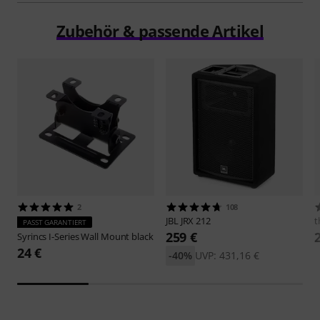
Zubehör & passende Artikel
2
108
JBL
JRX 212
t
PASST GARANTIERT
259 €
Syrincs
I-Series Wall Mount black
24 €
-40%
UVP: 431,16 €