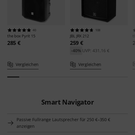
40
108
the box
Pyrit 15
JBL
JRX 212
t
285 €
259 €
-40%
UVP: 431,16 €
Vergleichen
Vergleichen
Smart Navigator
Passive Fullrange Lautsprecher für 250 €–350 €
anzeigen