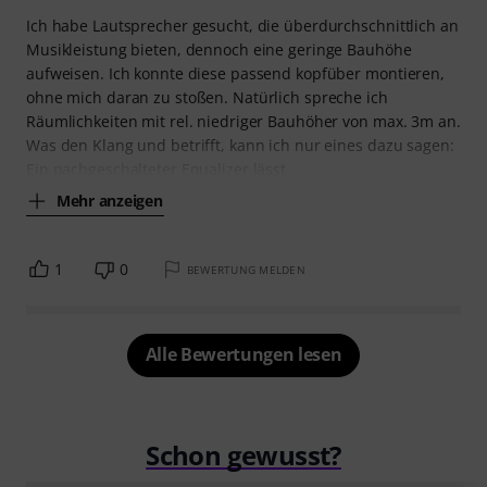
Ich habe Lautsprecher gesucht, die überdurchschnittlich an
Musikleistung bieten, dennoch eine geringe Bauhöhe
aufweisen. Ich konnte diese passend kopfüber montieren,
ohne mich daran zu stoßen. Natürlich spreche ich
Räumlichkeiten mit rel. niedriger Bauhöher von max. 3m an.
Was den Klang und betrifft, kann ich nur eines dazu sagen:
Ein nachgeschalteter Equalizer lässt
Mehr anzeigen
1
0
BEWERTUNG MELDEN
Alle Bewertungen lesen
Schon gewusst?