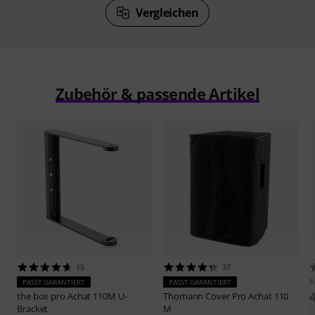
Vergleichen
Zubehör & passende Artikel
15
37
PASST GARANTIERT
PASST GARANTIERT
the box pro
Achat 110M U-
Thomann
Cover Pro Achat 110
Bracket
M