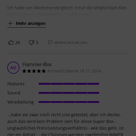
Ich hatte am Wochenende gleich 3 mal die Möglichkeit dies
alles zu testen. Freitagabend: 1 Gig einer
Mehr anzeigen
26
3
BEWERTUNG MELDEN
Hammer-Box
AO
Armand Oberle 18.11.2014
Features
Sound
Verarbeitung
...habe sie zwar noch nicht Live getestet, aber ich denke,
auch das wird kein Problem sein für diese Super Box -
unglaubliches Preis/Leistungsverhältnis - wie das geht, ist
mir ein Rätsel ... die Chinesen werden zweifelsfrei IMMER