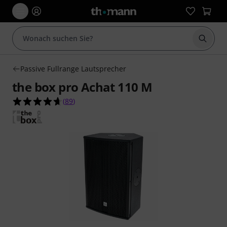
Suche 
Passive Fullrange Lautsprecher
the box pro Achat 110 M
4.6 von 5 Sternen aus 89 Kundenbewertungen
(
89
)