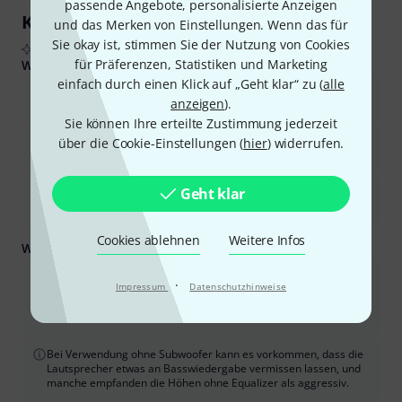
passende Angebote, personalisierte Anzeigen
Kundenrezensionen im Überblick
und das Merken von Einstellungen. Wenn das für
Sie okay ist, stimmen Sie der Nutzung von Cookies
Aus echten Käuferbewertungen, zusammengefasst durch KI
für Präferenzen, Statistiken und Marketing
Was Käufern gefiel:
einfach durch einen Klick auf „Geht klar“ zu (
alle
Die Lautsprecher bieten für ihren Preis eine ausgezeichnete
anzeigen
).
Klangqualität und Klarheit.
Sie können Ihre erteilte Zustimmung jederzeit
über die Cookie-Einstellungen (
hier
) widerrufen.
Sie sind vielseitig einsetzbar und eignen sich für verschiedene
Anwendungen, darunter DJ-Sets, Live-Musik und Konferenzen.
Geht klar
Die Lautsprecher sind kompakt, leicht und gut verarbeitet,
wodurch sie einfach zu transportieren und aufzustellen sind.
Cookies ablehnen
Weitere Infos
Was Sie außerdem wissen sollten:
Einige Nutzer merkten an, dass die Lackierung abplatzen kann
·
Impressum
Datenschutzhinweise
und dass die Lautsprecher von zusätzlichen Gummifüßen
profitieren könnten, um ein Verrutschen zu verhindern und die
Oberfläche zu schützen.
Bei Verwendung ohne Subwoofer kann es vorkommen, dass die
Lautsprecher etwas an Basswiedergabe vermissen lassen, und
manche empfanden die Höhen ohne Equalizer als aggressiv.