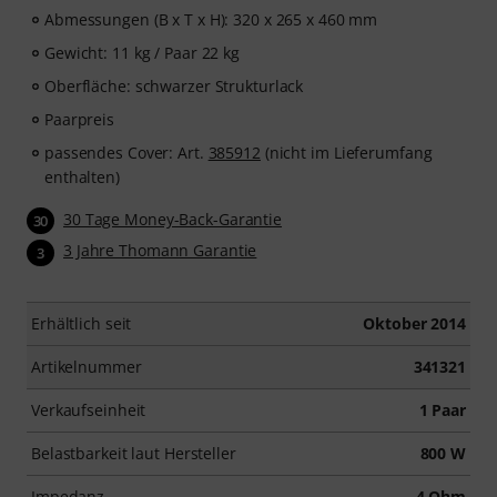
Abmessungen (B x T x H): 320 x 265 x 460 mm
Gewicht: 11 kg / Paar 22 kg
Oberfläche: schwarzer Strukturlack
Paarpreis
passendes Cover: Art.
385912
(nicht im Lieferumfang
enthalten)
30 Tage Money-Back-Garantie
30
3 Jahre Thomann Garantie
3
Erhältlich seit
Oktober 2014
Artikelnummer
341321
Verkaufseinheit
1 Paar
Belastbarkeit laut Hersteller
800 W
Impedanz
4 Ohm