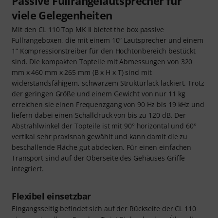
Passive Fullrangelautsprecher für
viele Gelegenheiten
Mit den CL 110 Top MK II bietet the box passive
Fullrangeboxen, die mit einem 10“ Lautsprecher und einem
1“ Kompressionstreiber für den Hochtonbereich bestückt
sind. Die kompakten Topteile mit Abmessungen von 320
mm x 460 mm x 265 mm (B x H x T) sind mit
widerstandsfähigem, schwarzem Strukturlack lackiert. Trotz
der geringen Größe und einem Gewicht von nur 11 kg
erreichen sie einen Frequenzgang von 90 Hz bis 19 kHz und
liefern dabei einen Schalldruck von bis zu 120 dB. Der
Abstrahlwinkel der Topteile ist mit 90° horizontal und 60°
vertikal sehr praxisnah gewählt und kann damit die zu
beschallende Fläche gut abdecken. Für einen einfachen
Transport sind auf der Oberseite des Gehäuses Griffe
integriert.
Flexibel einsetzbar
Eingangsseitig befindet sich auf der Rückseite der CL 110