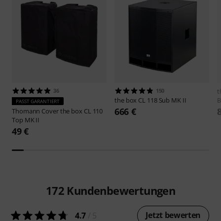
36
150
t
the box
CL 118 Sub MK II
B
PASST GARANTIERT
666 €
Thomann
Cover the box CL 110
Top MK II
49 €
172
Kundenbewertungen
Jetzt bewerten
4.7
/ 5