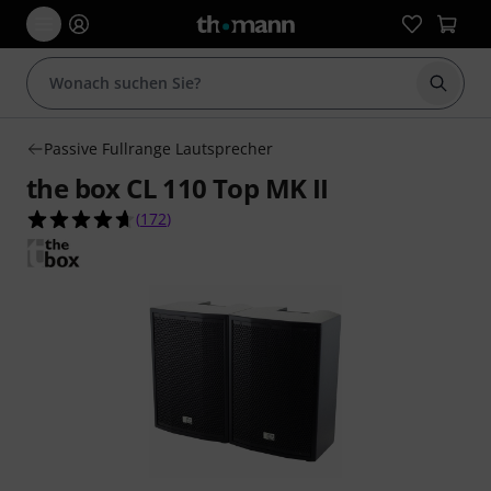
Suche 
Passive Fullrange Lautsprecher
the box CL 110 Top MK II
4.7 von 5 Sternen aus 172 Kundenbewertungen
(
172
)