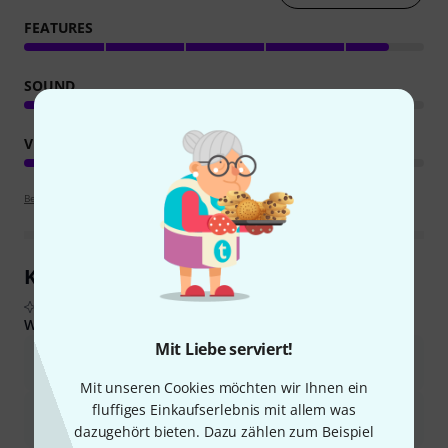
FEATURES
SOUND
VERARBEITUNG
Bewertungsrichtlinien
Kundenrezensionen im Überblick
Aus echten Käuferbewertungen, zusammengefasst durch KI
Was Käufern gefiel:
Mit Liebe serviert!
Solide und robuste Bauqualität mit praktischen Details wie
integrierten Griffen und Stangenhalterungen.
Mit unseren Cookies möchten wir Ihnen ein
fluffiges Einkaufserlebnis mit allem was
Gute Klangqualität und klarer Ton, insbesondere in Kombination
mit einem Subwoofer.
dazugehört bieten. Dazu zählen zum Beispiel