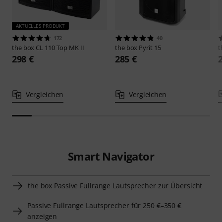
AKTUELLES PRODUKT
172
40
the box
CL 110 Top MK II
the box
Pyrit 15
t
298 €
285 €
Vergleichen
Vergleichen
Smart Navigator
the box Passive Fullrange Lautsprecher zur Übersicht
Passive Fullrange Lautsprecher für 250 €–350 €
anzeigen