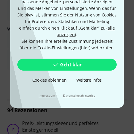
passende Angebote, personalisierte Anzeigen
Sie bieten ein ausgezeichnetes Preis-Leistungs-Verhältnis und
und das Merken von Einstellungen. Wenn das für
sind daher eine hervorragende Option für verschiedene
Sie okay ist, stimmen Sie der Nutzung von Cookies
Veranstaltungen und Setups.
für Präferenzen, Statistiken und Marketing
einfach durch einen Klick auf „Geht klar“ zu (
alle
Was Sie außerdem wissen sollten:
anzeigen
).
Die Basswiedergabe ist begrenzt, und für einen vollen
Sie können Ihre erteilte Zustimmung jederzeit
Klangbereich ist oft ein Subwoofer erforderlich.
über die Cookie-Einstellungen (
hier
) widerrufen.
Manche Nutzer empfanden die Höhen als schrill oder schrill,
sodass gelegentlich ein Equalizer für einen optimalen Klang
Geht klar
erforderlich war.
Ist diese Zusammenfassung hilfreich?
Cookies ablehnen
Weitere Infos
Markieren Sie diese Zusammenfassung
Markieren Sie diese Zusammen
·
Impressum
Datenschutzhinweise
94
Rezensionen
Preis-Leistungssieger und perfektes
Einsteigermodell
F