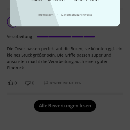
·
Impressum
Datenschutzhinweise
N
N999 04.10.2017
Verarbeitung
Die Cover passen perfekt auf die Boxen, sie könnten ggf. ein
kleines Stück größer sein. Die Griffe passen super und
ansonsten macht die Verarbeitung auch einen guten
Eindruck.
0
0
BEWERTUNG MELDEN
Alle Bewertungen lesen