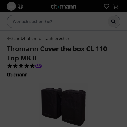
Suche 
Schutzhüllen für Lautsprecher
Thomann Cover the box CL 110
Top MK II
4.9 von 5 Sternen aus 36 Kundenbewertungen
(
36
)