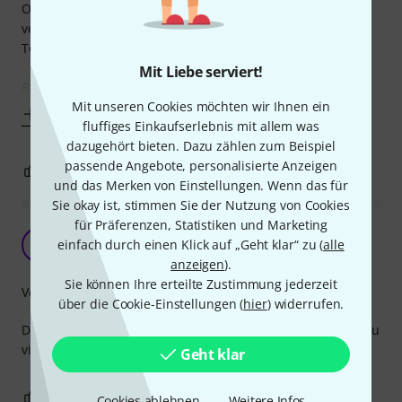
Oberflächen durch Verkratzen beim Ein- und Ausladen zu
verursachen, setzte ich auf Thomann Cover the box CL 110
Top MK II.
Mit Liebe serviert!
Beim
Mit unseren Cookies möchten wir Ihnen ein
Mehr anzeigen
fluffiges Einkaufserlebnis mit allem was
dazugehört bieten. Dazu zählen zum Beispiel
passende Angebote, personalisierte Anzeigen
0
0
BEWERTUNG MELDEN
und das Merken von Einstellungen. Wenn das für
Sie okay ist, stimmen Sie der Nutzung von Cookies
für Präferenzen, Statistiken und Marketing
Super Verarbeitet
einfach durch einen Klick auf „Geht klar“ zu (
alle
K
K.Port 14.09.2020
anzeigen
).
Sie können Ihre erteilte Zustimmung jederzeit
Verarbeitung
über die Cookie-Einstellungen (
hier
) widerrufen.
Das Material ist robust und die Hülle passt gut , mit nicht zu
viel Spiel.
Geht klar
0
0
BEWERTUNG MELDEN
Cookies ablehnen
Weitere Infos