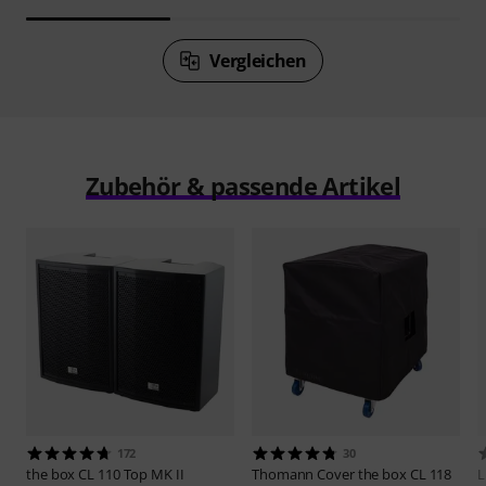
Vergleichen
Zubehör & passende Artikel
172
30
the box
CL 110 Top MK II
Thomann
Cover the box CL 118
L