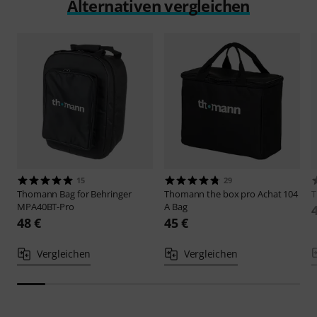
Alternativen vergleichen
15
29
Thomann
Bag for Behringer
Thomann
the box pro Achat 104
MPA40BT-Pro
A Bag
48 €
45 €
Vergleichen
Vergleichen