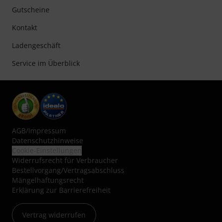
Gutscheine
Kontakt
Ladengeschäft
Service im Überblick
AGB
/
Impressum
Datenschutzhinweise
Cookie-Einstellungen
Widerrufsrecht für Verbraucher
Bestellvorgang/Vertragsabschluss
Mängelhaftungsrecht
Erklärung zur Barrierefreiheit
Vertrag widerrufen