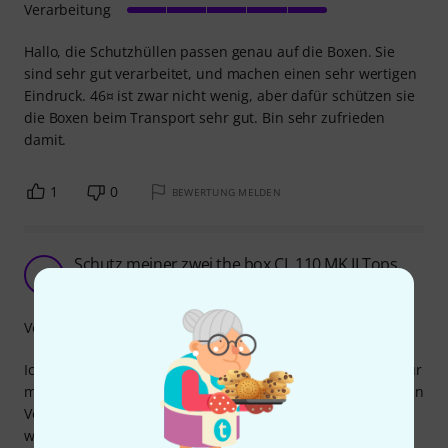
Verarbeitung
Hallo, die Schutzhüllen passen genau auf die Boxen. Sie
sind sehr gut verarbeitet, und machen einen sehr wertigen
Eindruck. 46¤ ist zwar nicht wenig, aber dafür schützen sie
die Boxen beim Transport sehr gut. Bin sehr zufrieden
damit.
1
0
BEWERTUNG MELDEN
Schutz meiner zwei the box CL 110 MK II Tops
A
Anonym 15.08.2016
Verarbeitung
Ich habe mir die Tops the box CL 110 Top MK II zugelegt, für
meinen Partyraum. Da ich aber auch ab und an auf privaten
Veranstaltungen Mucke mache werden die Tops hin und
wieder mobil gebraucht. Um hier keine Beschädigung der